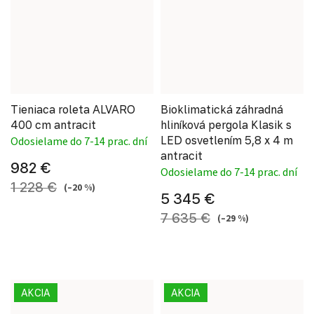
Tieniaca roleta ALVARO
Bioklimatická záhradná
400 cm antracit
hliníková pergola Klasik s
LED osvetlením 5,8 x 4 m
Odosielame do 7-14 prac. dní
antracit
982 €
Odosielame do 7-14 prac. dní
1 228 €
(–20 %)
5 345 €
7 635 €
(–29 %)
AKCIA
AKCIA