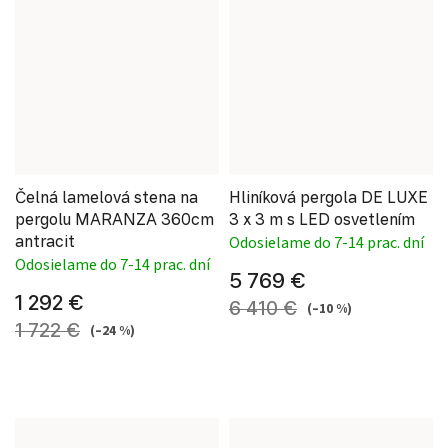
Čelná lamelová stena na
Hliníková pergola DE LUXE
pergolu MARANZA 360cm
3 x 3 m s LED osvetlením
antracit
Odosielame do 7-14 prac. dní
Odosielame do 7-14 prac. dní
5 769 €
1 292 €
6 410 €
(–10 %)
1 722 €
(–24 %)