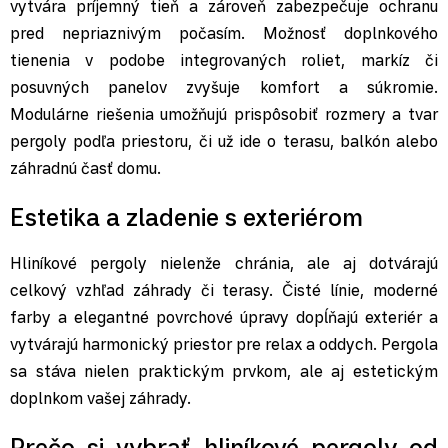
vytvára príjemný tieň a zároveň zabezpečuje ochranu
pred nepriaznivým počasím. Možnosť doplnkového
tienenia v podobe integrovaných roliet, markíz či
posuvných panelov zvyšuje komfort a súkromie.
Modulárne riešenia umožňujú prispôsobiť rozmery a tvar
pergoly podľa priestoru, či už ide o terasu, balkón alebo
záhradnú časť domu.
Estetika a zladenie s exteriérom
Hliníkové pergoly nielenže chránia, ale aj dotvárajú
celkový vzhľad záhrady či terasy. Čisté línie, moderné
farby a elegantné povrchové úpravy dopĺňajú exteriér a
vytvárajú harmonický priestor pre relax a oddych. Pergola
sa stáva nielen praktickým prvkom, ale aj estetickým
doplnkom vašej záhrady.
Prečo si vybrať hliníkové pergoly od