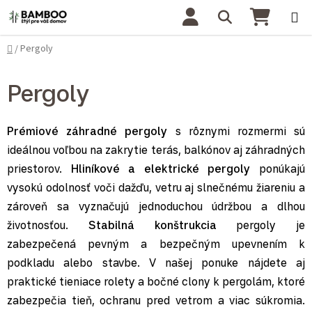
Prejsť na obsah
Hľadať
NÁKU
Domov
Pergoly
/
Pergoly
Prémiové záhradné pergoly
s rôznymi rozmermi sú
ideálnou voľbou na zakrytie terás, balkónov aj záhradných
priestorov.
Hliníkové a elektrické pergoly
ponúkajú
vysokú odolnosť voči dažďu, vetru aj slnečnému žiareniu a
zároveň sa vyznačujú jednoduchou údržbou a dlhou
životnosťou.
Stabilná konštrukcia
pergoly je
zabezpečená pevným a bezpečným upevnením k
podkladu alebo stavbe. V našej ponuke nájdete aj
praktické tieniace rolety a bočné clony k pergolám, ktoré
zabezpečia tieň, ochranu pred vetrom a viac súkromia.