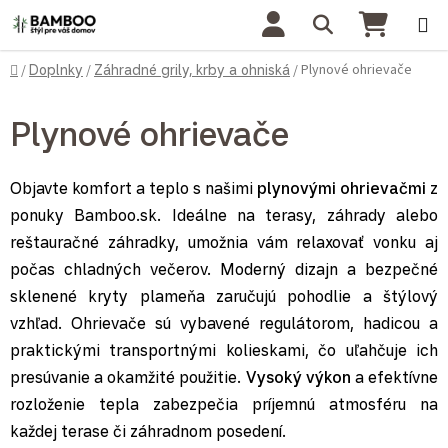
Prejsť na obsah
Hľadať
NÁKU
Domov
Plynové ohrievače
/
Doplnky
/
Záhradné grily, krby a ohniská
/
Plynové ohrievače
Objavte komfort a teplo s našimi
plynovými ohrievačmi
z
ponuky Bamboo.sk. Ideálne na terasy, záhrady alebo
reštauračné záhradky, umožnia vám relaxovať vonku aj
počas chladných večerov. Moderný dizajn a bezpečné
sklenené kryty plameňa zaručujú pohodlie a štýlový
vzhľad. Ohrievače sú vybavené regulátorom, hadicou a
praktickými transportnými kolieskami, čo uľahčuje ich
presúvanie a okamžité použitie.
Vysoký výkon
a efektívne
rozloženie tepla zabezpečia príjemnú atmosféru na
každej terase či záhradnom posedení.