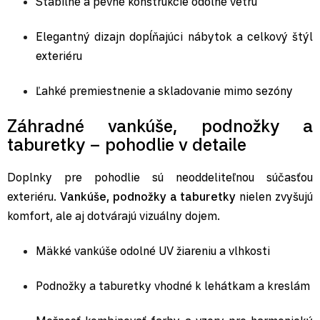
Stabilné a pevné konštrukcie odolné vetru
Elegantný dizajn dopĺňajúci nábytok a celkový štýl
exteriéru
Ľahké premiestnenie a skladovanie mimo sezóny
Záhradné vankúše, podnožky a
taburetky – pohodlie v detaile
Doplnky pre pohodlie sú neoddeliteľnou súčasťou
exteriéru.
Vankúše, podnožky a taburetky
nielen zvyšujú
komfort, ale aj dotvárajú vizuálny dojem.
Mäkké vankúše
odolné UV žiareniu a vlhkosti
Podnožky a taburetky
vhodné k
lehátkam
a
kreslám