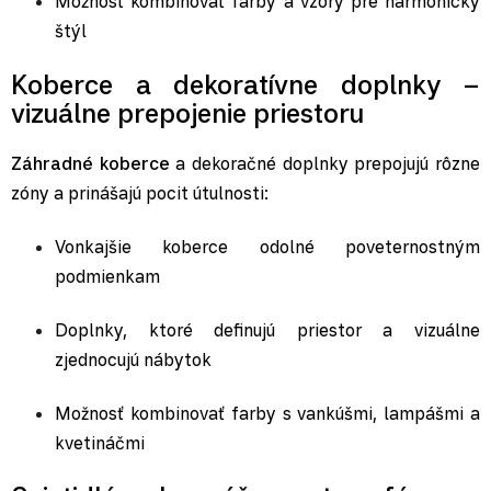
Možnosť kombinovať farby a vzory pre harmonický
štýl
Koberce a dekoratívne doplnky –
vizuálne prepojenie priestoru
Záhradné koberce
a dekoračné doplnky prepojujú rôzne
zóny a prinášajú pocit útulnosti:
Vonkajšie koberce
odolné poveternostným
podmienkam
Doplnky, ktoré definujú priestor a vizuálne
zjednocujú nábytok
Možnosť kombinovať farby s vankúšmi,
lampášmi
a
kvetináčmi