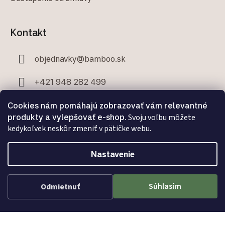
Kontakt
objednavky
@
bamboo.sk
+421 948 282 499
+421 907 706 329
Cookies nám pomáhajú zobrazovať vám relevantné
produkty a vylepšovať e-shop.
Svoju voľbu môžete
kedykoľvek neskôr zmeniť v pätičke webu.
Nastavenie
Facebook
Súhlasím
Odmietnuť