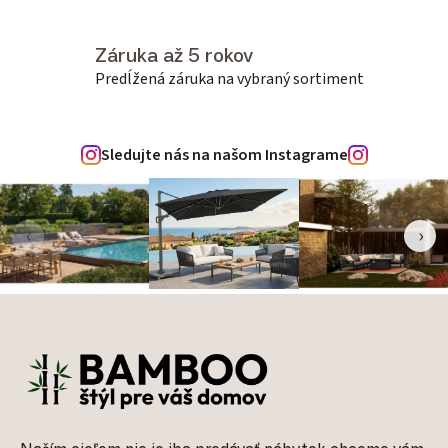
Záruka až 5 rokov
Predĺžená záruka na vybraný sortiment
Sledujte nás na našom Instagrame
‹
›
Zápätie