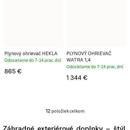
Plynový ohrievač HEKLA
PLYNOVÝ OHRIEVAČ
WATRA 1,4
Odosielame do 7-14 prac. dní
Odosielame do 7-14 prac. dní
865 €
1 344 €
12
položiek celkom
Ovládacie prvky výpisu
Záhradné exteriérové doplnky – štýl,