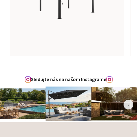
Sledujte nás na našom Instagrame
‹
›
Zápätie