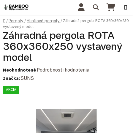
Prejsť na obsah
Hľadať
NÁKU
Domov
Záhradná pergola ROTA 360x360x250
/
Pergoly
/
Hliníkové pergoly
/
vystavený model
Záhradná pergola ROTA
360x360x250 vystavený
model
Priemerné hodnotenie produktu je 0,0 z 5 hviezdičiek.
Neohodnotené
Podrobnosti hodnotenia
Značka:
SUNS
AKCIA