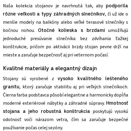
Naša kolekcia stojanov je navrhnutá tak, aby
podporila
rôzne veľkosti a typy záhradných slnečníkov
, či už ide o
menšie modely na balkóny alebo veľké terasové slnečníky s
bočnou nohou.
Otočné kolieska s brzdami
umožňujú
jednoduché presúvanie slnečníka bez zdvíhania ťažkej
konštrukcie, pričom po aktivácii brzdy stojan pevne drží na
mieste a zaručuje bezpečnosť aj pri veternom počasí.
Kvalitné materiály a elegantný dizajn
Stojany sú vyrobené z
vysoko kvalitného lešteného
granitu
, ktorý zaručuje stabilitu aj pri veľkých slnečníkoch.
Čierna farba podstavca pôsobí elegantne a harmonicky dopĺňa
moderné exteriérové nábytky a záhradné súpravy.
Hmotnosť
stojana a jeho robustná konštrukcia
poskytujú vysokú
odolnosť voči nárazom vetra, čím sa zaručuje bezpečné
používanie počas celej sezóny.