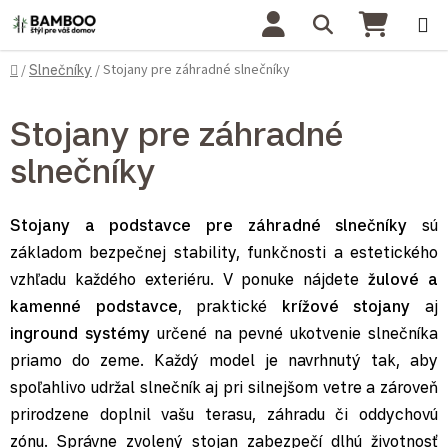
Prejsť na obsah
Hľadať
NÁKU
Domov
Stojany pre záhradné slnečníky
/
Slnečníky
/
Stojany pre záhradné
slnečníky
Stojany a podstavce pre záhradné slnečníky
sú
základom bezpečnej stability, funkčnosti a estetického
vzhľadu každého exteriéru. V ponuke nájdete
žulové a
kamenné podstavce
, praktické
krížové stojany
aj
inground systémy
určené na pevné ukotvenie slnečníka
priamo do zeme. Každý model je navrhnutý tak, aby
spoľahlivo udržal slnečník aj pri silnejšom vetre a zároveň
prirodzene doplnil vašu terasu, záhradu či oddychovú
zónu. Správne zvolený stojan zabezpečí dlhú životnosť