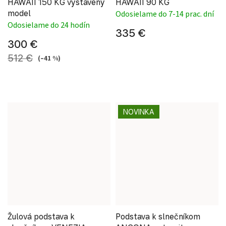
HAWAII 150 KG vystavený
HAWAII 90 KG
model
Odosielame do 7-14 prac. dní
Odosielame do 24 hodín
335 €
300 €
512 €
(–41 %)
NOVINKA
Žulová podstava k
Podstava k slnečníkom