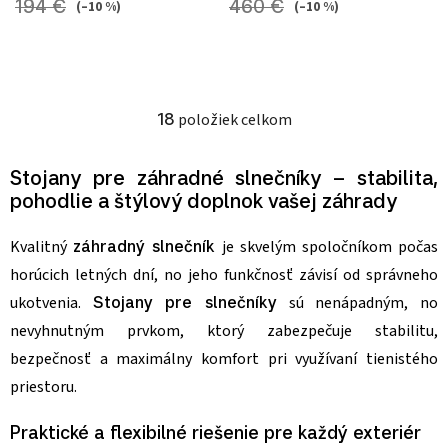
194 €
460 €
(–10 %)
(–10 %)
18
položiek celkom
Ovládacie prvky výpisu
Stojany pre záhradné slnečníky – stabilita,
pohodlie a štýlový doplnok vašej záhrady
Kvalitný
záhradný slnečník
je skvelým spoločníkom počas
horúcich letných dní, no jeho funkčnosť závisí od správneho
ukotvenia.
Stojany pre slnečníky
sú nenápadným, no
nevyhnutným prvkom, ktorý zabezpečuje stabilitu,
bezpečnosť a maximálny komfort pri využívaní tienistého
priestoru.
Praktické a flexibilné riešenie pre každý exteriér