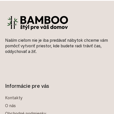
Zápätie
Naším cieľom nie je iba predávať nábytok chceme vám
pomôcť vytvoriť priestor, kde budete radi tráviť čas,
oddychovať a žiť.
Informácie pre vás
Kontakty
O nás
Obchodné podmienky