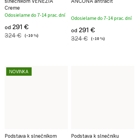
slnečníkom VENEZIA
ANCONA antracit
Creme
Priemerné hodnote
Odosielame do 7-14 prac. dní
Odosielame do 7-14 prac. dní
291 €
od
291 €
od
324 €
(–10 %)
324 €
(–10 %)
NOVINKA
Podstava k slnečníkom
Podstava k slnečníku