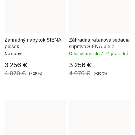
Záhradný nábytok SIENA
Záhradná ratanová sedacia
piesok
súprava SIENA biela
Na dopyt
Odosielame do 7-14 prac. dní
3 256 €
3 256 €
4 070 €
4 070 €
(–20 %)
(–20 %)