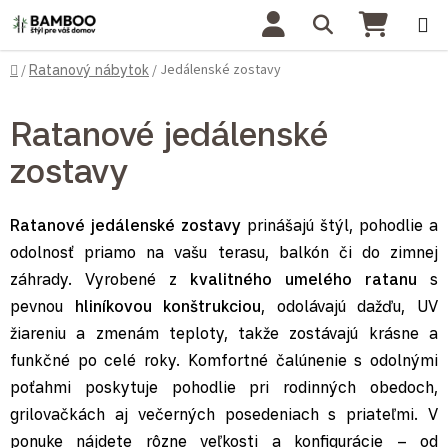
Prejsť na obsah
Hľadať
NÁKU
Domov
Jedálenské zostavy
/
Ratanový nábytok
/
Ratanové jedálenské
zostavy
Ratanové jedálenské zostavy
prinášajú štýl, pohodlie a
odolnosť priamo na vašu terasu, balkón či do zimnej
záhrady. Vyrobené z
kvalitného umelého ratanu
s
pevnou
hliníkovou konštrukciou
, odolávajú dažďu, UV
žiareniu a zmenám teploty, takže zostávajú krásne a
funkčné po celé roky. Komfortné čalúnenie s odolnými
poťahmi poskytuje pohodlie pri rodinných obedoch,
grilovačkách aj večerných posedeniach s priateľmi. V
ponuke nájdete rôzne veľkosti a konfigurácie – od