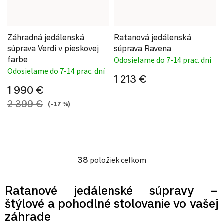
Záhradná jedálenská
Ratanová jedálenská
súprava Verdi v pieskovej
súprava Ravena
farbe
Odosielame do 7-14 prac. dní
Odosielame do 7-14 prac. dní
1 213 €
1 990 €
2 399 €
(–17 %)
38
položiek celkom
Ovládacie prvky výpisu
Ratanové jedálenské súpravy –
štýlové a pohodlné stolovanie vo vašej
záhrade