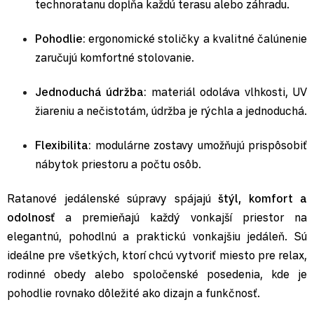
technoratanu dopĺňa každú terasu alebo záhradu.
Pohodlie:
ergonomické stoličky a kvalitné čalúnenie
zaručujú komfortné stolovanie.
Jednoduchá údržba:
materiál odoláva vlhkosti, UV
žiareniu a nečistotám, údržba je rýchla a jednoduchá.
Flexibilita:
modulárne zostavy umožňujú prispôsobiť
nábytok priestoru a počtu osôb.
Ratanové jedálenské súpravy spájajú
štýl, komfort a
odolnosť
a premieňajú každý vonkajší priestor na
elegantnú, pohodlnú a praktickú vonkajšiu jedáleň. Sú
ideálne pre všetkých, ktorí chcú vytvoriť miesto pre relax,
rodinné obedy alebo spoločenské posedenia, kde je
pohodlie rovnako dôležité ako dizajn a funkčnosť.