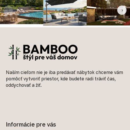
‹
›
Zápätie
Naším cieľom nie je iba predávať nábytok chceme vám
pomôcť vytvoriť priestor, kde budete radi tráviť čas,
oddychovať a žiť.
Informácie pre vás