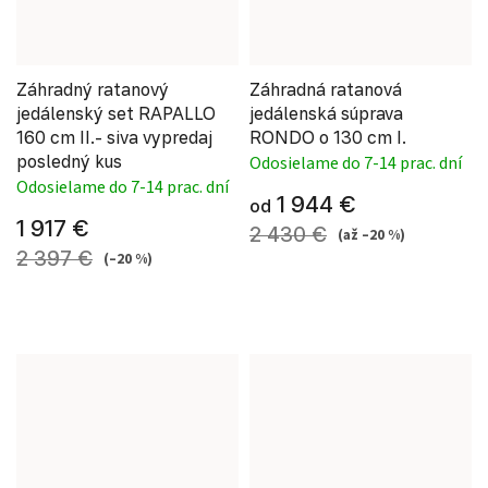
Záhradný ratanový
Záhradná ratanová
jedálenský set RAPALLO
jedálenská súprava
160 cm II.- siva vypredaj
RONDO o 130 cm I.
posledný kus
Odosielame do 7-14 prac. dní
Odosielame do 7-14 prac. dní
1 944 €
od
1 917 €
2 430 €
(až –20 %)
2 397 €
(–20 %)