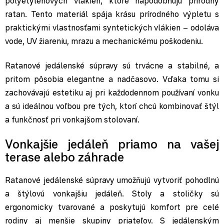
polyetylénových vlákien, ktoré napodobňujú prírodný
ratan. Tento materiál spája krásu prírodného výpletu s
praktickými vlastnosťami syntetických vlákien – odoláva
vode, UV žiareniu, mrazu a mechanickému poškodeniu.
Ratanové jedálenské súpravy sú trvácne a stabilné, a
pritom pôsobia elegantne a nadčasovo. Vďaka tomu si
zachovávajú estetiku aj pri každodennom používaní vonku
a sú ideálnou voľbou pre tých, ktorí chcú kombinovať štýl
a funkčnosť pri vonkajšom stolovaní.
Vonkajšie jedáleň priamo na vašej
terase alebo záhrade
Ratanové jedálenské súpravy umožňujú vytvoriť pohodlnú
a štýlovú vonkajšiu jedáleň. Stoly a stoličky sú
ergonomicky tvarované a poskytujú komfort pre celé
rodiny aj menšie skupiny priateľov. S jedálenským