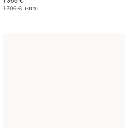
1 365 €
1 706 €
(–19 %)