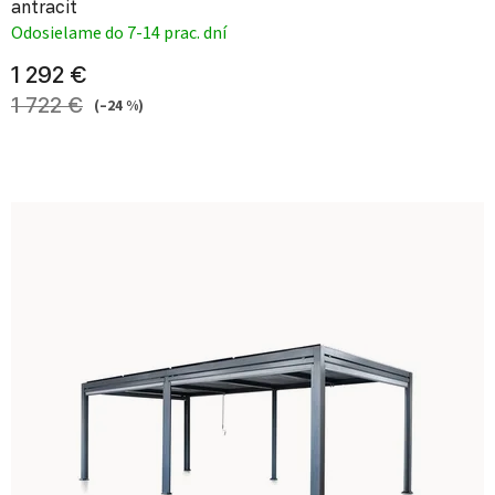
antracit
Odosielame do 7-14 prac. dní
1 292 €
1 722 €
(–24 %)