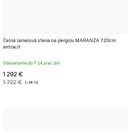
Čelná lamelová stena na pergolu MARANZA 720cm
antracit
Priemerné hodnotenie produktu je
Odosielame do 7-14 prac. dní
1 292 €
1 722 €
(–24 %)