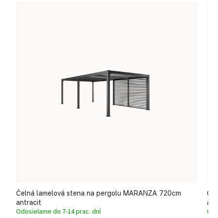
Čelná lamelová stena na pergolu MARANZA 720cm
Čel
antracit
ant
Odosielame do 7-14 prac. dní
Odo