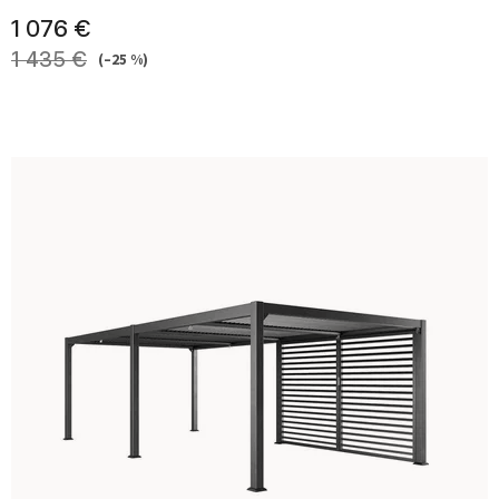
1 076 €
1 435 €
(–25 %)