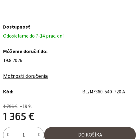
Dostupnosť
Odosielame do 7-14 prac. dní
Môžeme doručiť do:
19.8.2026
Možnosti doručenia
Kód:
BL/M/360-540-720 A
1 706 €
–19 %
1 365 €
Jednotková cena:
DO KOŠÍKA