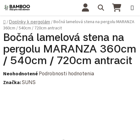
Prejsť na obsah
Hľadať
NÁKU
Domov
Bočná lamelová stena na pergolu MARANZA
/
Doplnky k pergolám
/
360cm / 540cm / 720cm antracit
Bočná lamelová stena na
pergolu MARANZA 360cm
/ 540cm / 720cm antracit
Priemerné hodnotenie produktu je 0,0 z 5 hviezdičiek.
Neohodnotené
Podrobnosti hodnotenia
Značka:
SUNS