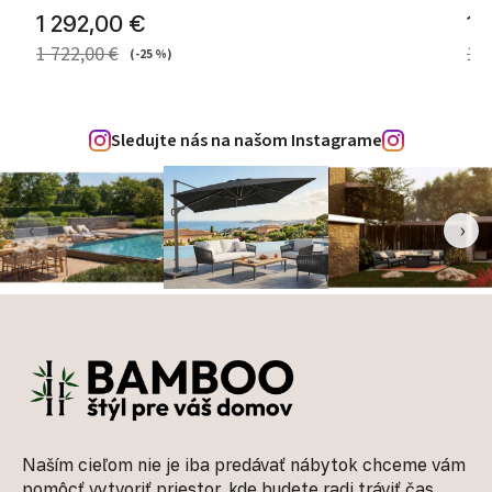
1 292,00 €
1 
1 722,00 €
1 7
(-25 %)
Sledujte nás na našom Instagrame
‹
›
Zápätie
Naším cieľom nie je iba predávať nábytok chceme vám
pomôcť vytvoriť priestor, kde budete radi tráviť čas,