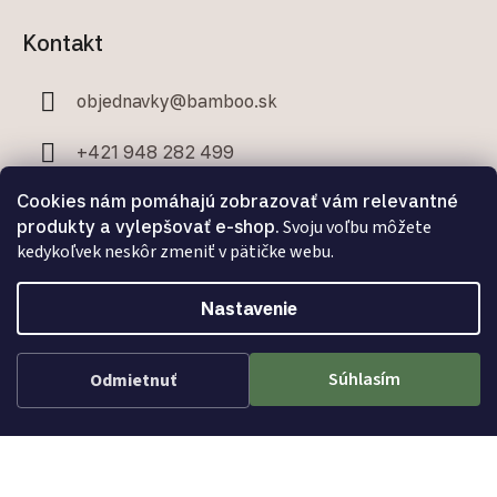
Kontakt
objednavky
@
bamboo.sk
+421 948 282 499
Cookies nám pomáhajú zobrazovať vám relevantné
+421 907 706 329
produkty a vylepšovať e-shop.
Svoju voľbu môžete
kedykoľvek neskôr zmeniť v pätičke webu.
Nastavenie
Facebook
Súhlasím
Odmietnuť
Vytvoril Shoptet Premium
a
Adatelier