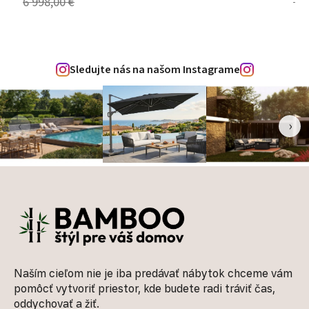
6 998,00 €
7 5
Sledujte nás na našom Instagrame
‹
›
Zápätie
Naším cieľom nie je iba predávať nábytok chceme vám
pomôcť vytvoriť priestor, kde budete radi tráviť čas,
oddychovať a žiť.