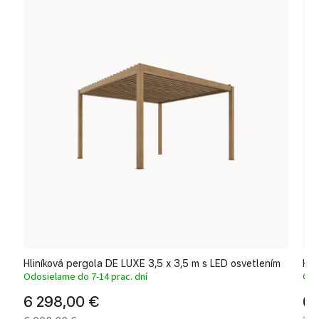
Hliníková pergola DE LUXE 3,5 x 3,5 m s LED osvetlením
Hli
Odosielame do 7-14 prac. dní
Odo
6 298,00 €
6 