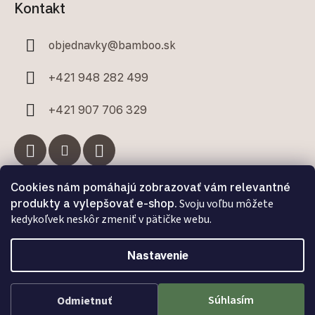
Kontakt
objednavky
@
bamboo.sk
+421 948 282 499
+421 907 706 329
Cookies nám pomáhajú zobrazovať vám relevantné
Facebook
produkty a vylepšovať e-shop.
Svoju voľbu môžete
kedykoľvek neskôr zmeniť v pätičke webu.
Nastavenie
Vytvoril Shoptet Premium
a
Adatelier
Súhlasím
Odmietnuť
Copyright 2026
Bamboo.sk
. Všetky práva vyhradené.