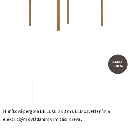
6 410 €
–10 %
Hliníková pergola DE LUXE 3 x 3 m s LED osvetlením a
elektrickým ovládaním v imitácii dreva .