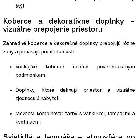
štýl
Koberce a dekoratívne doplnky –
vizuálne prepojenie priestoru
Záhradné koberce
a dekoračné doplnky prepojujú rôzne
zóny a prinášajú pocit útulnosti:
Vonkajšie koberce
odolné poveternostným
podmienkam
Doplnky, ktoré definujú priestor a vizuálne
zjednocujú nábytok
Možnosť kombinovať farby s vankúšmi,
lampášmi
a
kvetináčmi
Svietidlá a lampáše – atmosféra po