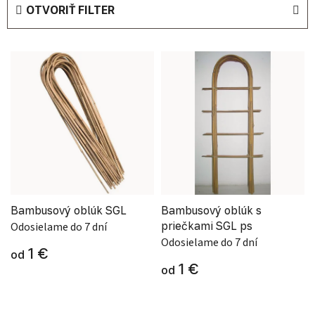
OTVORIŤ FILTER
Výpis produktov
Bambusový oblúk SGL
Bambusový oblúk s
priečkami SGL ps
Odosielame do 7 dní
Odosielame do 7 dní
1 €
od
1 €
od