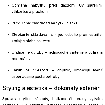
Ochrana nábytku
pred dažďom, UV žiarením,
vlhkosťou a prachom
Predĺženie životnosti nábytku a textílií
Zlepšenie skladovania
– jednoducho premiestnite,
zrolujte alebo zakryte
Uľahčenie údržby
– jednoduché čistenie a ochrana
materiálov
Flexibilita priestoru
– doplnky umožňujú meniť
usporiadanie podľa potreby
Styling a estetika – dokonalý exteriér
Správny styling záhrady, balkóna či terasy vytvára
harmonický a príjemný priestor.
Exteriérové doplnky