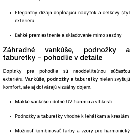
Elegantný dizajn dopĺňajúci nábytok a celkový štýl
exteriéru
Ľahké premiestnenie a skladovanie mimo sezóny
Záhradné vankúše, podnožky a
taburetky – pohodlie v detaile
Doplnky pre pohodlie sú neoddeliteľnou súčasťou
exteriéru.
Vankúše, podnožky a taburetky
nielen zvyšujú
komfort, ale aj dotvárajú vizuálny dojem.
Mäkké vankúše
odolné UV žiareniu a vlhkosti
Podnožky a taburetky
vhodné k
lehátkam
a
kreslám
Možnosť kombinovať farby a vzory pre harmonický