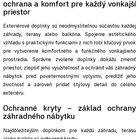
ochrana a komfort pre každý vonkajší
priestor
Exteriérové doplnky sú neodmysliteľnou súčasťou každej
záhrady, terasy alebo balkóna. Spojenie estetického
vzhľadu s praktickými funkciami z nich robí kľúčový prvok
pre vytvorenie komfortného a funkčného vonkajšieho
prostredia. Správne zvolené doplnky dokážu zmeniť
priestor, zlepšiť jeho využiteľnosť a ochrániť váš záhradný
nábytok pred poveternostnými vplyvmi, predlžiť jeho
životnosť a zároveň pridať štýlový detail do celého
exteriéru.
Ochranné kryty – základ ochrany
záhradného nábytku
Najdôležitejším doplnkom pre každú záhradu, terasu
alebo balkón sú
ochranné kryty
.