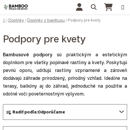
Prejsť na obsah
Hľadať
NÁKU
Domov
Podpory pre kvety
/
Doplnky
/
Doplnky z bambusu
/
Podpory pre kvety
Bambusové podpory
sú praktickým a estetickým
doplnkom pre všetky popínavé rastliny a kvety. Poskytujú
pevnú oporu, udržujú rastliny vzpriamené a zároveň
dodávajú záhrade prirodzený, prírodný vzhľad. Ideálne na
terasy, balkóny aj do záhrad, jednoduché na použitie a
odolné voči poveternostným vplyvom.
Radenie produktov
Radiť podľa:
Odporúčame