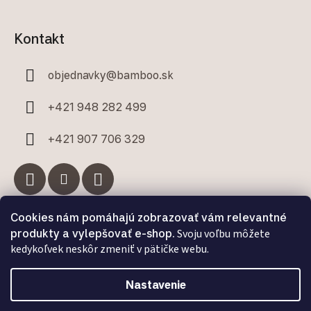
Kontakt
objednavky
@
bamboo.sk
+421 948 282 499
+421 907 706 329
Cookies nám pomáhajú zobrazovať vám relevantné
Facebook
produkty a vylepšovať e-shop.
Svoju voľbu môžete
kedykoľvek neskôr zmeniť v pätičke webu.
Nastavenie