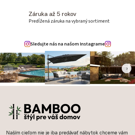
Záruka až 5 rokov
Predĺžená záruka na vybraný sortiment
Sledujte nás na našom Instagrame
‹
›
Zápätie
Naším cieľom nie je iba predávať nábytok chceme vám