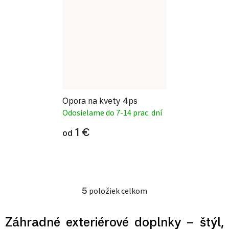
Opora na kvety 4ps
Odosielame do 7-14 prac. dní
1 €
od
5
položiek celkom
Ovládacie prvky výpisu
Záhradné exteriérové doplnky – štýl,