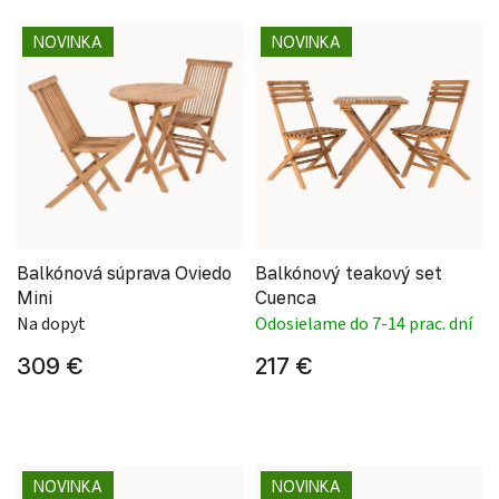
Výpis produktov
NOVINKA
NOVINKA
Balkónová súprava Oviedo
Balkónový teakový set
Mini
Cuenca
Na dopyt
Odosielame do 7-14 prac. dní
309 €
217 €
NOVINKA
NOVINKA