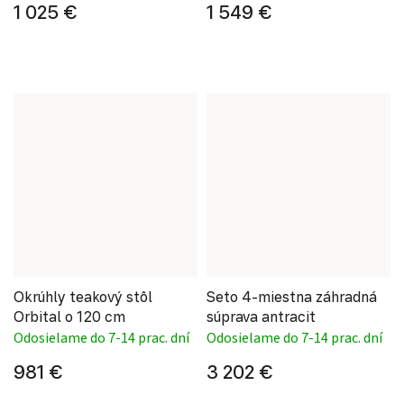
1 025 €
1 549 €
Okrúhly teakový stôl
Seto 4-miestna záhradná
Orbital o 120 cm
súprava antracit
Odosielame do 7-14 prac. dní
Odosielame do 7-14 prac. dní
981 €
3 202 €