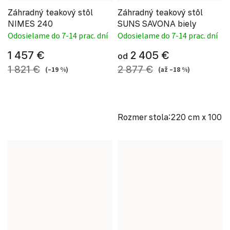
Záhradný teakový stôl
Záhradný teakový stôl
NIMES 240
SUNS SAVONA biely
Odosielame do 7-14 prac. dní
Odosielame do 7-14 prac. dní
1 457 €
2 405 €
od
1 821 €
2 877 €
(–19 %)
(až –18 %)
Rozmer stola:220 cm x 100 