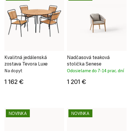
Kvalitná jedálenská
Nadčasová teaková
zostava Tevora Luxe
stolička Senese
Na dopyt
Odosielame do 7-14 prac. dní
1 162 €
1 201 €
NOVINKA
NOVINKA