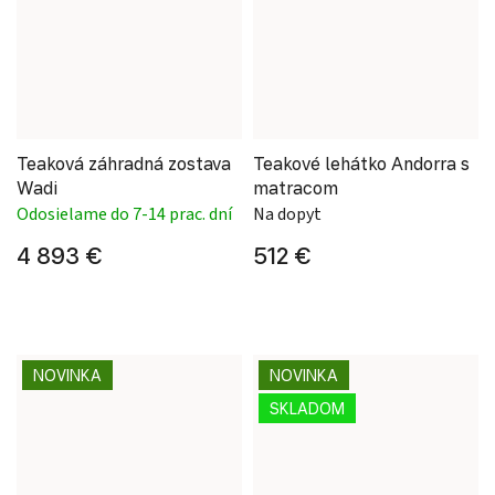
Teaková záhradná zostava
Teakové lehátko Andorra s
Wadi
matracom
Odosielame do 7-14 prac. dní
Na dopyt
4 893 €
512 €
NOVINKA
NOVINKA
SKLADOM