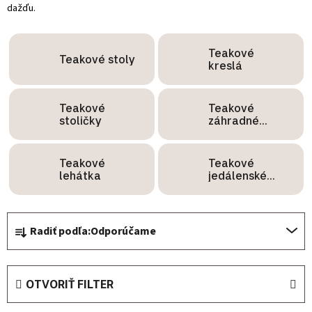
dažďu.
Teakové
Teakové stoly
kreslá
Teakové
Teakové
stoličky
záhradné
súpravy
Teakové
Teakové
lehátka
jedálenské
zostavy
Radenie produktov
Radiť podľa:
Odporúčame
OTVORIŤ FILTER