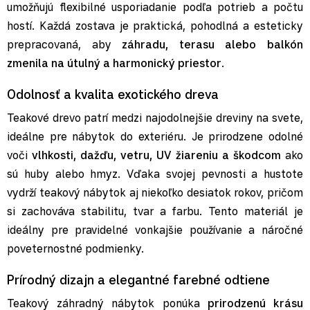
umožňujú flexibilné usporiadanie podľa potrieb a počtu
hostí. Každá zostava je praktická, pohodlná a esteticky
prepracovaná, aby
záhradu, terasu alebo balkón
zmenila na útulný a harmonický priestor
.
Odolnosť a kvalita exotického dreva
Teakové drevo patrí medzi najodolnejšie dreviny na svete,
ideálne pre nábytok do exteriéru. Je prirodzene odolné
voči
vlhkosti, dažďu, vetru, UV žiareniu a škodcom
ako
sú huby alebo hmyz. Vďaka svojej pevnosti a hustote
vydrží teakový nábytok aj niekoľko desiatok rokov, pričom
si zachováva stabilitu, tvar a farbu. Tento materiál je
ideálny pre pravidelné vonkajšie používanie a náročné
poveternostné podmienky.
Prírodný dizajn a elegantné farebné odtiene
Teakový záhradný nábytok ponúka
prirodzenú krásu