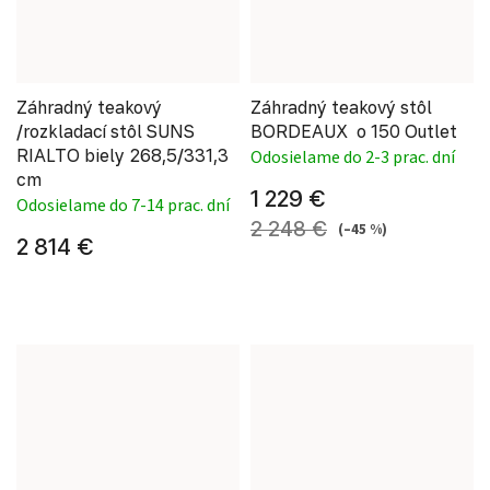
Záhradný teakový
Záhradný teakový stôl
/rozkladací stôl SUNS
BORDEAUX o 150 Outlet
RIALTO biely 268,5/331,3
Odosielame do 2-3 prac. dní
cm
1 229 €
Odosielame do 7-14 prac. dní
2 248 €
(–45 %)
2 814 €