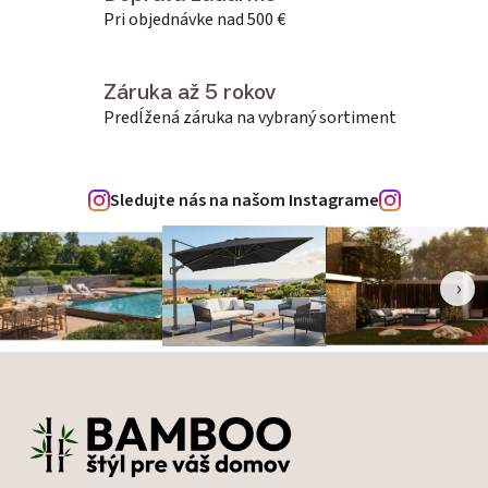
Pri objednávke nad 500 €
Záruka až 5 rokov
Predĺžená záruka na vybraný sortiment
Sledujte nás na našom Instagrame
‹
›
Zápätie