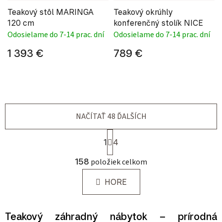
Teakový stôl MARINGA
Teakový okrúhly
120 cm
konferenčný stolík NICE
Odosielame do 7-14 prac. dní
Odosielame do 7-14 prac. dní
1 393 €
789 €
NAČÍTAŤ 48 ĎALŠÍCH
Stránkovanie
1
4
Ovládacie prvky výpisu
158
položiek celkom
HORE
Teakový záhradný nábytok – prírodná