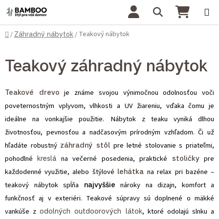
Prejsť na obsah
Hľadať
NÁKU
Domov
Teakový nábytok
/
Záhradný nábytok
/
Teakový záhradný nábytok
Teakové drevo
je známe svojou výnimočnou odolnosťou voči
poveternostným vplyvom, vlhkosti a UV žiareniu, vďaka čomu je
ideálne na vonkajšie použitie. Nábytok z teaku vyniká dlhou
životnosťou, pevnosťou a nadčasovým prírodným vzhľadom. Či už
hľadáte robustný
záhradný stôl
pre letné stolovanie s priateľmi,
pohodlné
kreslá
na večerné posedenia, praktické
stoličky
pre
každodenné využitie, alebo štýlové
lehátka
na relax pri bazéne –
teakový nábytok spĺňa
najvyššie
nároky na dizajn, komfort a
funkčnosť aj v exteriéri. Teakové súpravy sú doplnené o mäkké
vankúše z
odolných outdoorových látok
, ktoré odolajú slnku a