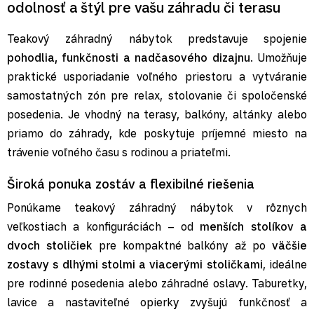
odolnosť a štýl pre vašu záhradu či terasu
Teakový záhradný nábytok predstavuje spojenie
pohodlia, funkčnosti a nadčasového dizajnu
. Umožňuje
praktické usporiadanie voľného priestoru a vytváranie
samostatných zón pre relax, stolovanie či spoločenské
posedenia. Je vhodný na terasy, balkóny, altánky alebo
priamo do záhrady, kde poskytuje príjemné miesto na
trávenie voľného času s rodinou a priateľmi.
Široká ponuka zostáv a flexibilné riešenia
Ponúkame teakový záhradný nábytok v rôznych
veľkostiach a konfiguráciách – od
menších stolíkov a
dvoch stoličiek
pre kompaktné balkóny až po
väčšie
zostavy s dlhými stolmi a viacerými stoličkami
, ideálne
pre rodinné posedenia alebo záhradné oslavy. Taburetky,
lavice a nastaviteľné opierky zvyšujú funkčnosť a