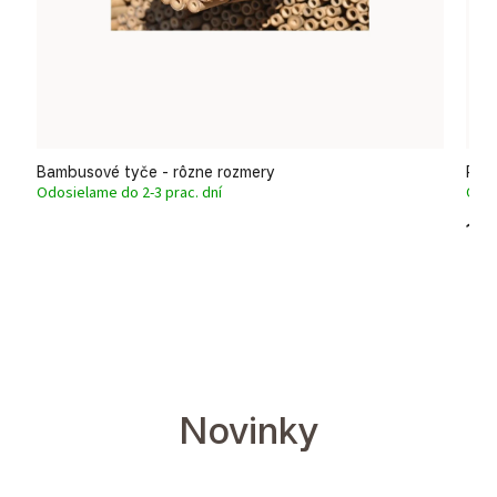
Bambusové tyče - rôzne rozmery
Roh
Odosielame do 2-3 prac. dní
Odos
13
Novinky