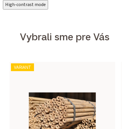
High-contrast mode
Vybrali sme pre Vás
VARIANT
V