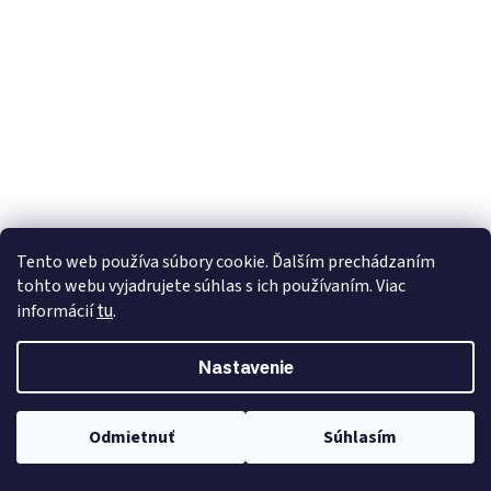
Tento web používa súbory cookie. Ďalším prechádzaním
tohto webu vyjadrujete súhlas s ich používaním. Viac
informácií
tu
.
Nastavenie
Záhradný slnečník na terasu NEXUS 3 x 3 FADED BLACK
Odmietnuť
Súhlasím
Odosielame do 7-14 prac. dní