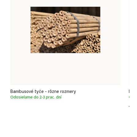
Bambusové tyče - rôzne rozmery
Roh
Odosielame do 2-3 prac. dní
Odos
13