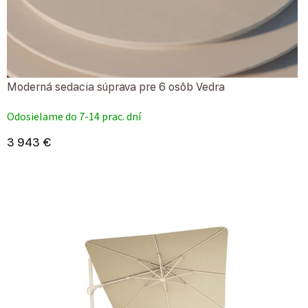
Moderná sedacia súprava pre 6 osôb Vedra
Priemerné hodnotenie produktu je 5,0 z 5 hviezdičiek.
Odosielame do 7-14 prac. dní
3 943 €