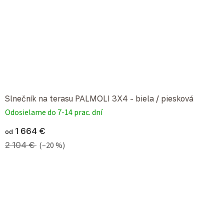
Slnečník na terasu PALMOLI 3X4 - biela / piesková
Odosielame do 7-14 prac. dní
1 664 €
od
2 104 €
(–20 %)