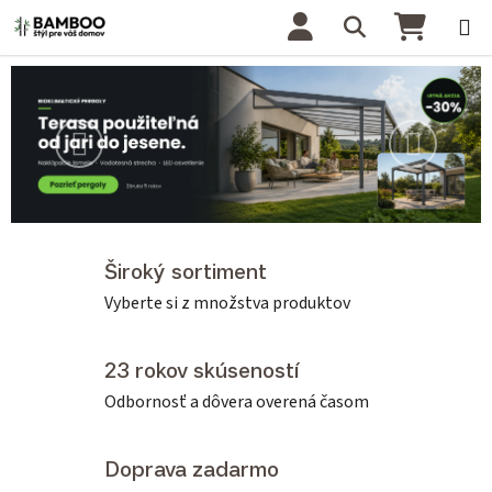
Prejsť na obsah
Hľadať
NÁKU
Vitajte vo svete nábytku, kt
Predchádzajúce
Nasledu
Široký sortiment
Vyberte si z množstva produktov
23 rokov skúseností
Odbornosť a dôvera overená časom
Doprava zadarmo