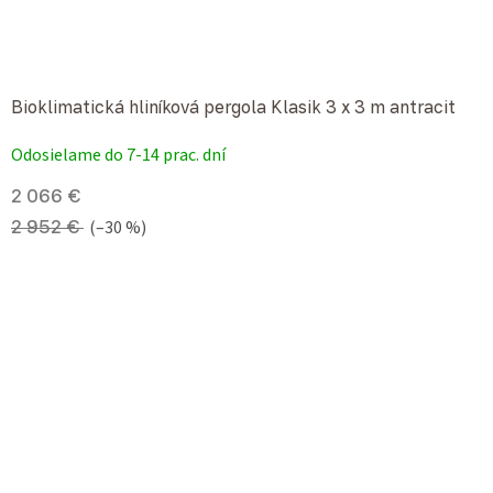
Bioklimatická hliníková pergola Klasik 3 x 3 m antracit
Priemerné hodnotenie produktu je 4,0 z 5 hviezdičiek.
Odosielame do 7-14 prac. dní
2 066 €
2 952 €
(–30 %)