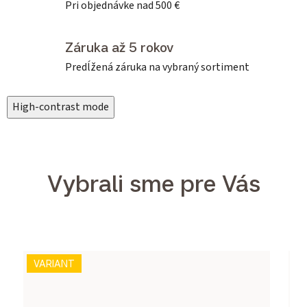
Pri objednávke nad 500 €
Záruka až 5 rokov
Predĺžená záruka na vybraný sortiment
High-contrast mode
Vybrali sme pre Vás
VARIANT
V