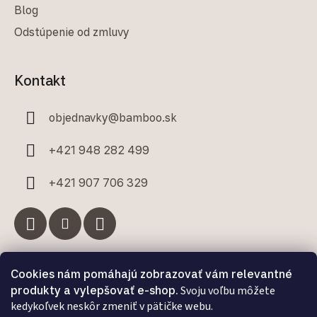
Blog
Odstúpenie od zmluvy
Kontakt
objednavky
@
bamboo.sk
+421 948 282 499
+421 907 706 329
Cookies nám pomáhajú zobrazovať vám relevantné
Facebook
produkty a vylepšovať e-shop.
Svoju voľbu môžete
kedykoľvek neskôr zmeniť v pätičke webu.
Bamboo.sk