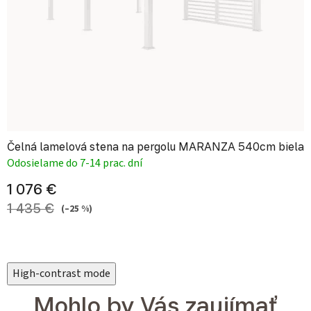
Čelná lamelová stena na pergolu MARANZA 540cm biela
Odosielame do 7-14 prac. dní
1 076 €
1 435 €
(–25 %)
High-contrast mode
Mohlo by Vás zaujímať