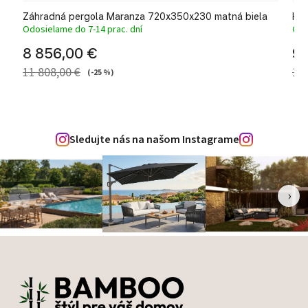
Záhradná pergola Maranza 720x350x230 matná biela
Hli
Odosielame do 7-14 prac. dní
Odo
8 856,00 €
9 
11 808,00 €
12 
(-25 %)
Sledujte nás na našom Instagrame
‹
›
Zápätie