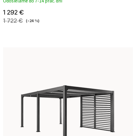
Odosielame do 7-14 prac. dní
1 292 €
1 722 €
(–24 %)