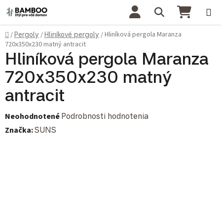
Prejsť na obsah
Hľadať
NÁKU
Domov
Hliníková pergola Maranza
/
Pergoly
/
Hliníkové pergoly
/
720x350x230 matný antracit
Hliníková pergola Maranza
720x350x230 matný
antracit
Priemerné hodnotenie produktu je 0,0 z 5 hviezdičiek.
Neohodnotené
Podrobnosti hodnotenia
Značka:
SUNS