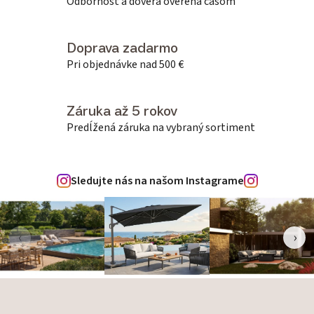
Odbornosť a dôvera overená časom
Doprava zadarmo
Pri objednávke nad 500 €
Záruka až 5 rokov
Predĺžená záruka na vybraný sortiment
Sledujte nás na našom Instagrame
‹
›
Zápätie