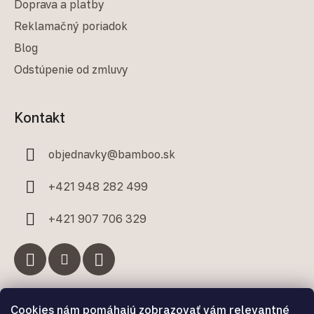
Doprava a platby
Reklamačný poriadok
Blog
Odstúpenie od zmluvy
Kontakt
objednavky
@
bamboo.sk
+421 948 282 499
+421 907 706 329
Cookies nám pomáhajú zobrazovať vám relevantné
Facebook