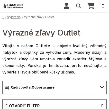
Prejsť na obsah
Hľadať
NÁKU
Domov
Výrazné zľavy Outlet
/
Výpredaj
/
Výrazné zľavy Outlet
Vitajte v našom
Outlete
– objavte kvalitný záhradný
nábytok a doplnky za výhodné ceny. Moderný dizajn a
výrazné zľavy vám umožnia zariadiť exteriér štýlovo a
ekonomicky. Ponuka je limitovaná, preto neváhajte a
vyberte si svoje obľúbené kúsky už dnes.
Radenie produktov
Radiť podľa:
Odporúčame
OTVORIŤ FILTER