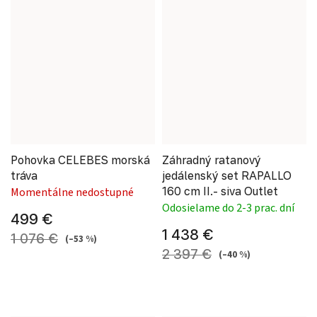
Pohovka CELEBES morská
Záhradný ratanový
tráva
jedálenský set RAPALLO
160 cm II.- siva Outlet
Momentálne nedostupné
Odosielame do 2-3 prac. dní
499 €
1 438 €
1 076 €
(–53 %)
2 397 €
(–40 %)