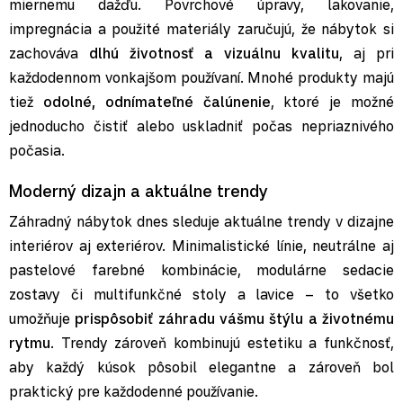
miernemu dažďu. Povrchové úpravy, lakovanie,
impregnácia a použité materiály zaručujú, že nábytok si
zachováva
dlhú životnosť a vizuálnu kvalitu
, aj pri
každodennom vonkajšom používaní. Mnohé produkty majú
tiež
odolné, odnímateľné čalúnenie
, ktoré je možné
jednoducho čistiť alebo uskladniť počas nepriaznivého
počasia.
Moderný dizajn a aktuálne trendy
Záhradný nábytok dnes sleduje aktuálne trendy v dizajne
interiérov aj exteriérov. Minimalistické línie, neutrálne aj
pastelové farebné kombinácie, modulárne sedacie
zostavy či multifunkčné stoly a lavice – to všetko
umožňuje
prispôsobiť záhradu vášmu štýlu a životnému
rytmu
. Trendy zároveň kombinujú estetiku a funkčnosť,
aby každý kúsok pôsobil elegantne a zároveň bol
praktický pre každodenné používanie.