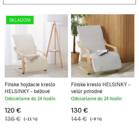
Výpis produktov
SKLADOM
Fínske hojdacie kreslo
Fínske kreslo HELSINKY -
HELSINKY - béžové
velúr prírodné
Odosielame do 24 hodín
Odosielame do 24 hodín
120 €
130 €
136 €
144 €
(–11 %)
(–9 %)