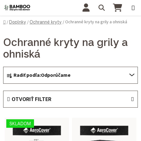
Prejsť na obsah
Hľadať
NÁKU
Domov
Ochranné kryty na grily a ohniská
/
Doplnky
/
Ochranné kryty
/
Ochranné kryty na grily a
ohniská
Radenie produktov
Radiť podľa:
Odporúčame
OTVORIŤ FILTER
Výpis produktov
SKLADOM