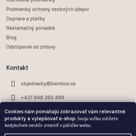
Podmienky ochrany osobných údajov
Doprava a platby
Reklamačný poriadok
Blog
Odstúpenie od zmluvy
Kontakt
objednavky
@
bamboo.sk
+421 948 282 499
+421 907 706 329
Cookies nám pomáhajú zobrazovať vám relevantné
produkty a vylepšovať e-shop.
Svoju voľbu môžete
kedykoľvek neskôr zmeniť v pätičke webu.