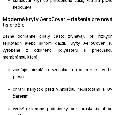
skladovať kryt do priloženého vaku, keď sa práve
nepoužíva
Moderné kryty AeroCover – riešenie pre nové
tisícročie
Bežné ochranné obaly často zlyhávajú pri nízkych
teplotách alebo silnom daždi. Kryty
AeroCover
sú
vyrobené z odolného polyesteru s priedušnou
membránou, ktorá:
zaisťuje cirkuláciu vzduchu a obmedzuje tvorbu
plesní
chráni nábytok pred vlhkosťou, nečistotami a UV
žiarením
vydrží extrémne podmienky bez praskania alebo