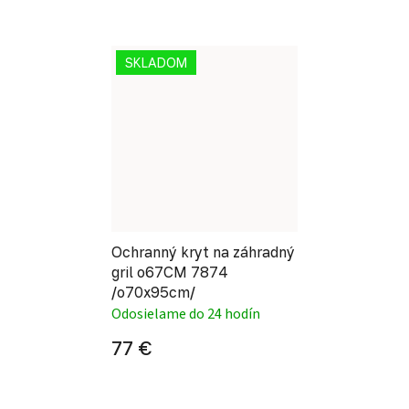
SKLADOM
Ochranný kryt na záhradný
gril o67CM 7874
/o70x95cm/
Odosielame do 24 hodín
77 €