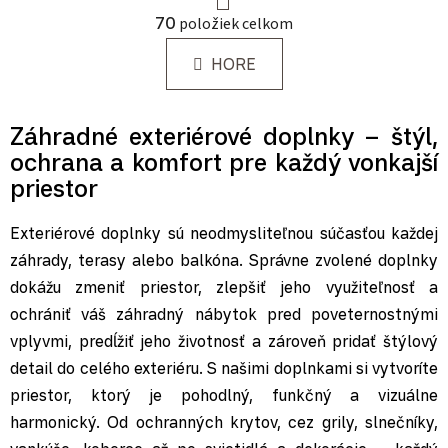
Ovládacie prvky výpisu
70
položiek celkom
HORE
Záhradné exteriérové doplnky – štýl,
ochrana a komfort pre každý vonkajší
priestor
Exteriérové doplnky sú neodmysliteľnou súčasťou každej
záhrady, terasy alebo balkóna. Správne zvolené doplnky
dokážu zmeniť priestor, zlepšiť jeho využiteľnosť a
ochrániť váš záhradný nábytok pred poveternostnými
vplyvmi, predĺžiť jeho životnosť a zároveň pridať štýlový
detail do celého exteriéru. S našimi doplnkami si vytvoríte
priestor, ktorý je pohodlný, funkčný a vizuálne
harmonický. Od ochranných krytov, cez grily, slnečníky,