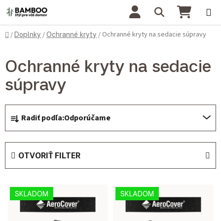
Prejsť na obsah
Hľadať
NÁKU
Domov
Ochranné kryty na sedacie súpravy
/
Doplnky
/
Ochranné kryty
/
Ochranné kryty na sedacie
súpravy
Radenie produktov
Radiť podľa:
Odporúčame
OTVORIŤ FILTER
Výpis produktov
SKLADOM
SKLADOM