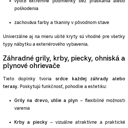
vydrží extrémne podmienky bez praskania alebo
poškodenia
zachováva farby a tkaniny v pôvodnom stave
Univerzálne aj na mieru ušité kryty sú vhodné pre všetky
typy nábytku a exteriérového vybavenia.
Záhradné grily, krby, piecky, ohniská a
plynové ohrievače
Tieto doplnky tvoria
srdce každej záhrady alebo
terasy
. Poskytujú funkčnosť, pohodlie a estetiku:
Grily na drevo, uhlie a plyn
– flexibilné možnosti
varenia
Krby a piecky
– vizuálne atraktívne a praktické