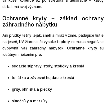
vankúše, koberce až po svietidlá a dekorácie – každý
detail má svoj význam.
Ochranné kryty – základ ochrany
záhradného nábytku
Ani prudký letný lejak, sneh a mráz v zime, padajúce lístie
na jeseň, UV žiarenie či vysoké teploty nemusia negatívne
ovplyvniť váš záhradný nábytok.
Ochranné kryty
sú
ideálnym riešením pre:
sedacie súpravy, stoly, stoličky a kreslá
lehátka a závesné hojdacie kreslá
grily, ohniská a piecky
slnečníky a markízy