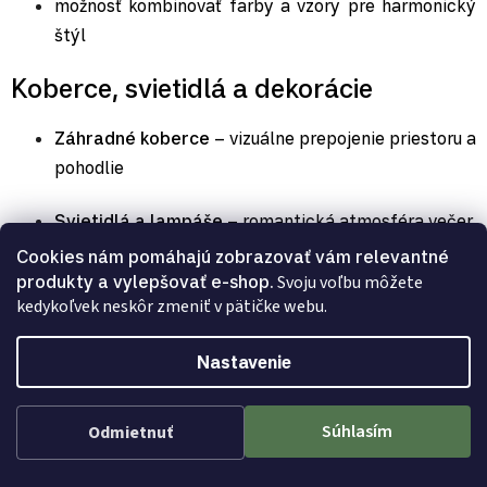
možnosť kombinovať farby a vzory pre harmonický
štýl
Koberce, svietidlá a dekorácie
Záhradné koberce
– vizuálne prepojenie priestoru a
pohodlie
Svietidlá a lampáše
– romantická atmosféra večer
Cookies nám pomáhajú zobrazovať vám relevantné
Kvetináče, vázy a umelé rastliny
– zelené akcenty,
produkty a vylepšovať e-shop.
Svoju voľbu môžete
farba a vizuál bez starostlivosti
kedykoľvek neskôr zmeniť v pätičke webu.
Funkčnosť, ochrana a styling
Nastavenie
Exteriérové doplnky nie sú len dekorácia – plnia funkciu
Súhlasím
Odmietnuť
ochrany, pohodlia a flexibility: