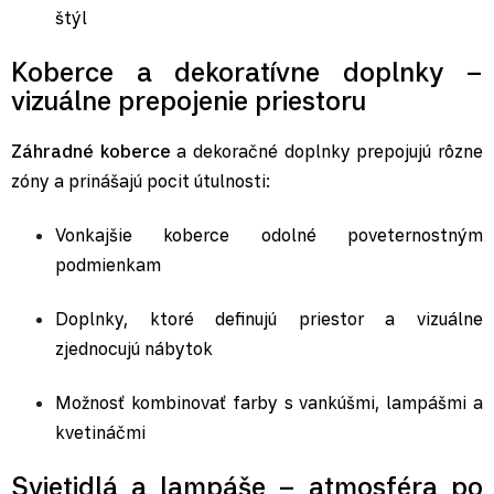
štýl
Koberce a dekoratívne doplnky –
vizuálne prepojenie priestoru
Záhradné koberce
a dekoračné doplnky prepojujú rôzne
zóny a prinášajú pocit útulnosti:
Vonkajšie koberce
odolné poveternostným
podmienkam
Doplnky, ktoré definujú priestor a vizuálne
zjednocujú nábytok
Možnosť kombinovať farby s vankúšmi,
lampášmi
a
kvetináčmi
Svietidlá a lampáše – atmosféra po