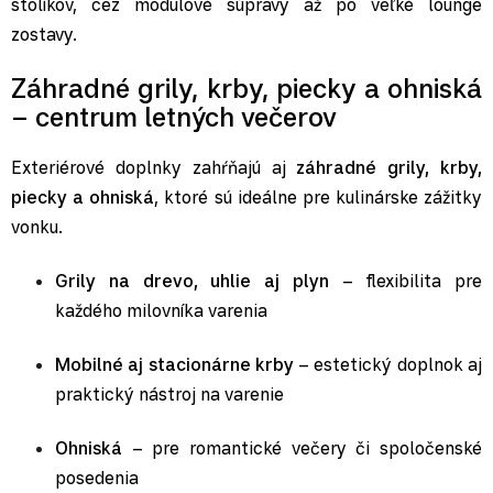
stolíkov, cez modulové súpravy až po veľké lounge
zostavy.
Záhradné grily, krby, piecky a ohniská
– centrum letných večerov
Exteriérové doplnky zahŕňajú aj
záhradné grily, krby,
piecky a ohniská
, ktoré sú ideálne pre kulinárske zážitky
vonku.
Grily na drevo, uhlie aj plyn
– flexibilita pre
každého milovníka varenia
Mobilné aj stacionárne krby
– estetický doplnok aj
praktický nástroj na varenie
Ohniská
– pre romantické večery či spoločenské
posedenia