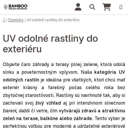
Prejsť na obsah
Hľadať
NÁKU
Domov
UV odolné rastliny do exteriéru
/
Doplnky
/
UV odolné rastliny do
exteriéru
Objavte čaro záhrady a terasy plnej zelene, ktorá odolá
slnku a poveternostným vplyvom. Naša
kategória UV
odolných rastlín
je ideálna pre všetkých, ktorí chcú mať
exteriér krásny a farebný počas celého roka bez
zbytočnej starostlivosti. Rastliny sú navrhnuté tak, aby si
zachovali svoj
živý vzhľad
aj pri intenzívnom slnečnom
žiarení, daždi či vetre, čím
vytvárajú zdravú a atraktívnu
zeleň na terase, balkóne alebo záhrade
. Tento výber je
perfektnou voľbou pre moderné a udržateľné exteriérové