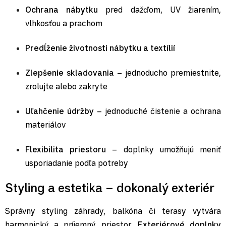
Ochrana nábytku
pred dažďom, UV žiarením,
vlhkosťou a prachom
Predĺženie životnosti nábytku a textílií
Zlepšenie skladovania
– jednoducho premiestnite,
zrolujte alebo zakryte
Uľahčenie údržby
– jednoduché čistenie a ochrana
materiálov
Flexibilita priestoru
– doplnky umožňujú meniť
usporiadanie podľa potreby
Styling a estetika – dokonalý exteriér
Správny styling záhrady, balkóna či terasy vytvára
harmonický a príjemný priestor.
Exteriérové doplnky