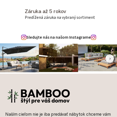
Záruka až 5 rokov
Predĺžená záruka na vybraný sortiment
Sledujte nás na našom Instagrame
‹
›
Zápätie
Naším cieľom nie je iba predávať nábytok chceme vám