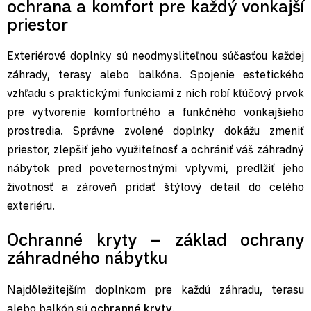
ochrana a komfort pre každý vonkajší
priestor
Exteriérové doplnky sú neodmysliteľnou súčasťou každej
záhrady, terasy alebo balkóna. Spojenie estetického
vzhľadu s praktickými funkciami z nich robí kľúčový prvok
pre vytvorenie komfortného a funkčného vonkajšieho
prostredia. Správne zvolené doplnky dokážu zmeniť
priestor, zlepšiť jeho využiteľnosť a ochrániť váš záhradný
nábytok pred poveternostnými vplyvmi, predlžiť jeho
životnosť a zároveň pridať štýlový detail do celého
exteriéru.
Ochranné kryty – základ ochrany
záhradného nábytku
Najdôležitejším doplnkom pre každú záhradu, terasu
alebo balkón sú
ochranné kryty
.