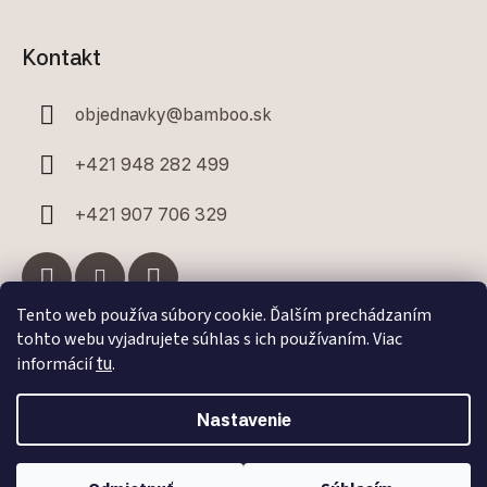
Kontakt
objednavky
@
bamboo.sk
+421 948 282 499
+421 907 706 329
Tento web používa súbory cookie. Ďalším prechádzaním
tohto webu vyjadrujete súhlas s ich používaním. Viac
Facebook
informácií
tu
.
Nastavenie