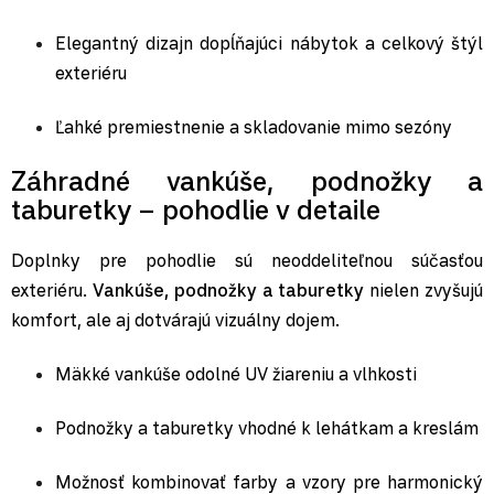
Elegantný dizajn dopĺňajúci nábytok a celkový štýl
exteriéru
Ľahké premiestnenie a skladovanie mimo sezóny
Záhradné vankúše, podnožky a
taburetky – pohodlie v detaile
Doplnky pre pohodlie sú neoddeliteľnou súčasťou
exteriéru.
Vankúše, podnožky a taburetky
nielen zvyšujú
komfort, ale aj dotvárajú vizuálny dojem.
Mäkké vankúše
odolné UV žiareniu a vlhkosti
Podnožky a taburetky
vhodné k
lehátkam
a
kreslám
Možnosť kombinovať farby a vzory pre harmonický