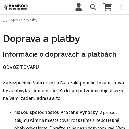
Prejsť na obsah
Hľadať
NÁKU
Domov
Doprava a platby
/
Doprava a platby
Informácie o dopravách a platbách
ODVOZ TOVARU
Zabezpečíme Vám odvoz u Nás zakúpeného tovaru. Tovar
býva obvykle doručení do 14 dní po potvrdení objednávky
na Vami zadanú adresu a to:
Našou spoločnosťou vrátane vynášky.
V prípade
záujmu Vám na mieste tovar rozbalíme a nepotrebné
obaly odvezieme. Obráťte sa na nás s dopytom, radi Vám