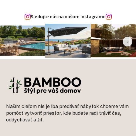
Sledujte nás na našom Instagrame
‹
›
Zápätie
Naším cieľom nie je iba predávať nábytok chceme vám
pomôcť vytvoriť priestor, kde budete radi tráviť čas,
oddychovať a žiť.