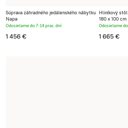
Súprava záhradného jedálenského nábytku
Hliníkový stô
Napa
180 x 100 c
Odosielame do 7-14 prac. dní
Odosielame do 
1 456 €
1 665 €