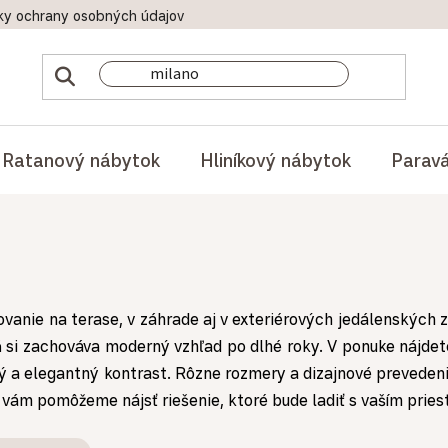
ky ochrany osobných údajov
Doprava a platby
Reklamač
Ratanový nábytok
Hliníkový nábytok
Parav
vanie na terase, v záhrade aj v exteriérových jedálenských z
ň si zachováva moderný vzhľad po dlhé roky. V ponuke nájde
ený a elegantný kontrast. Rôzne rozmery a dizajnové prevedeni
di vám pomôžeme nájsť riešenie, ktoré bude ladiť s vaším prie