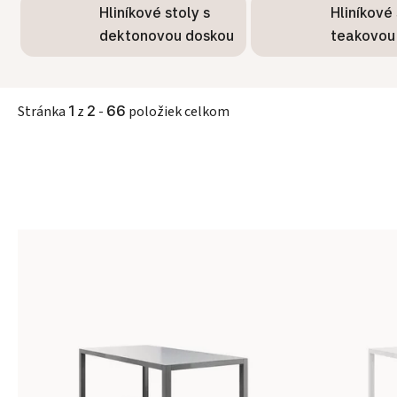
Hliníkové stoly s
Hliníkové 
dektonovou doskou
teakovou
Stránka
1
z
2
-
66
položiek celkom
Výpis produktov