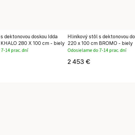
l s dektonovou doskou Idda
Hliníkový stôl s dektonovou d
 KHALO 280 X 100 cm - biely
220 x 100 cm BROMO - biely
7-14 prac. dní
Odosielame do 7-14 prac. dní
2 453 €