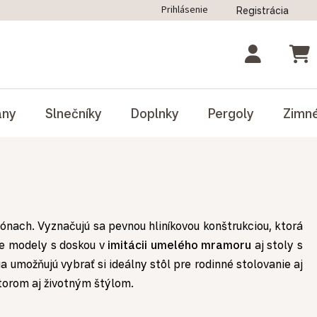
Prihlásenie
Registrácia
ný poriadok
Blog
Odstúpenie od zmluvy
NÁK
ány
Slnečníky
Doplnky
Pergoly
Zimn
ónach. Vyznačujú sa pevnou hliníkovou konštrukciou, ktorá
te modely s doskou v
imitácii umelého mramoru
aj stoly s
a umožňujú vybrať si ideálny stôl pre rodinné stolovanie aj
storom aj životným štýlom.