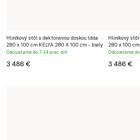
Hliníkový stôl s dektonovou doskou Idda
Hliníkový stô
280 x 100 cm KELYA 280 X 100 cm - biely
280 x 100 cm
Odosielame do 7-14 prac. dní
Odosielame do 
3 486 €
3 486 €