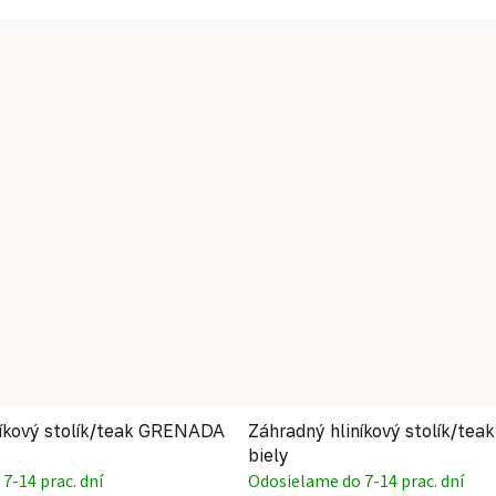
níkový stolík/teak GRENADA
Záhradný hliníkový stolík/t
biely
7-14 prac. dní
Odosielame do 7-14 prac. dní