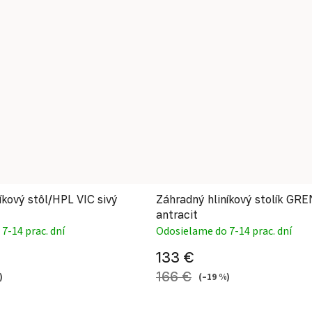
íkový stôl/HPL VIC sivý
Záhradný hliníkový stolík G
antracit
7-14 prac. dní
Odosielame do 7-14 prac. dní
133 €
166 €
)
(–19 %)