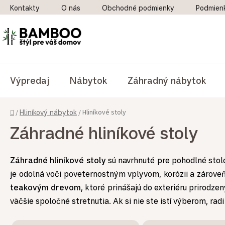
Prejsť na obsah
Kontakty
O nás
Obchodné podmienky
Podmien
Výpredaj
Nábytok
Záhradný nábytok
Domov
Hliníkové stoly
/
Hliníkový nábytok
/
Záhradné hliníkové stoly
Záhradné hliníkové stoly
sú navrhnuté pre pohodlné stolo
je odolná voči poveternostným vplyvom, korózii a zárove
teakovým drevom
, ktoré prinášajú do exteriéru prirodz
väčšie spoločné stretnutia. Ak si nie ste istí výberom, ra