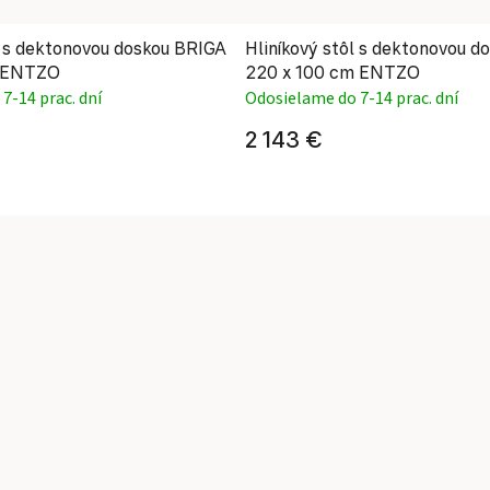
l s dektonovou doskou BRIGA
Hliníkový stôl s dektonovou 
m ENTZO
220 x 100 cm ENTZO
7-14 prac. dní
Odosielame do 7-14 prac. dní
2 143 €