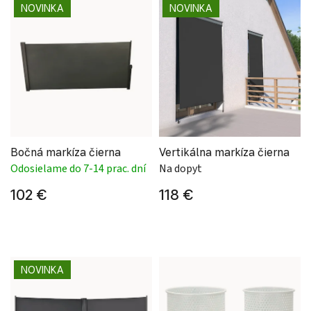
NOVINKA
NOVINKA
Bočná markíza čierna
Vertikálna markíza čierna
Odosielame do 7-14 prac. dní
Na dopyt
102 €
118 €
NOVINKA