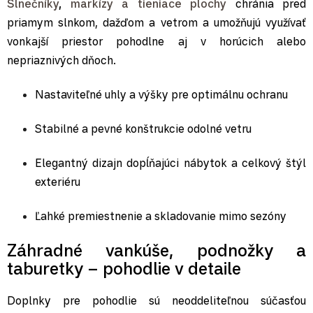
Slnečníky
,
markízy a tieniace plochy
chránia pred
priamym slnkom, dažďom a vetrom a umožňujú využívať
vonkajší priestor pohodlne aj v horúcich alebo
nepriaznivých dňoch.
Nastaviteľné uhly a výšky pre optimálnu ochranu
Stabilné a pevné konštrukcie odolné vetru
Elegantný dizajn dopĺňajúci nábytok a celkový štýl
exteriéru
Ľahké premiestnenie a skladovanie mimo sezóny
Záhradné vankúše, podnožky a
taburetky – pohodlie v detaile
Doplnky pre pohodlie sú neoddeliteľnou súčasťou