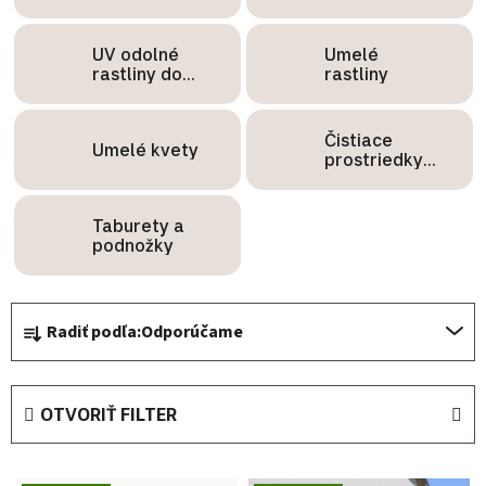
UV odolné
Umelé
rastliny do
rastliny
exteriéru
Čistiace
Umelé kvety
prostriedky
na záhradný
nábytok
Taburety a
podnožky
Radenie produktov
Radiť podľa:
Odporúčame
OTVORIŤ FILTER
Výpis produktov