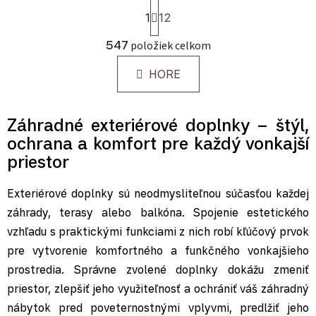
Stránkovanie
1
12
Ovládacie prvky výpisu
547
položiek celkom
HORE
Záhradné exteriérové doplnky – štýl,
ochrana a komfort pre každý vonkajší
priestor
Exteriérové doplnky sú neodmysliteľnou súčasťou každej
záhrady, terasy alebo balkóna. Spojenie estetického
vzhľadu s praktickými funkciami z nich robí kľúčový prvok
pre vytvorenie komfortného a funkčného vonkajšieho
prostredia.
Správne zvolené doplnky dokážu zmeniť
priestor, zlepšiť jeho využiteľnosť a ochrániť váš záhradný
nábytok pred poveternostnými vplyvmi, predlžiť jeho