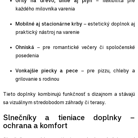
Grily na drevo, uhlie aj plyn
– flexibilita pre
každého milovníka varenia
Mobilné aj stacionárne krby
– estetický doplnok aj
praktický nástroj na varenie
Ohniská
– pre romantické večery či spoločenské
posedenia
Vonkajšie piecky a pece
– pre pizzu, chleby a
grilovanie s rodinou
Tieto doplnky kombinujú funkčnosť s dizajnom a stávajú
sa vizuálnym stredobodom záhrady či terasy.
Slnečníky a tieniace doplnky –
ochrana a komfort