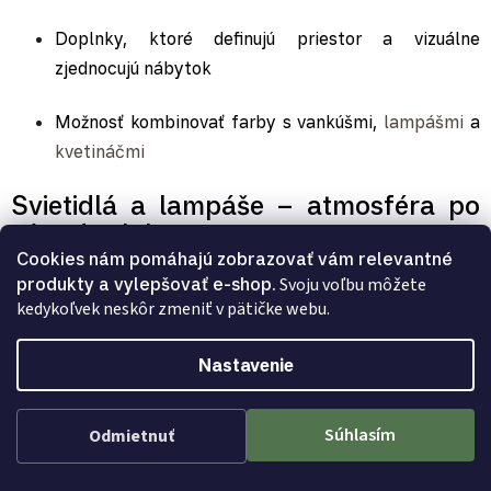
Doplnky, ktoré definujú priestor a vizuálne
zjednocujú nábytok
Možnosť kombinovať farby s vankúšmi,
lampášmi
a
kvetináčmi
Svietidlá a lampáše – atmosféra po
západe slnka
Cookies nám pomáhajú zobrazovať vám relevantné
Osvetlenie je neoddeliteľnou súčasťou záhradného
produkty a vylepšovať e-shop.
Svoju voľbu môžete
kedykoľvek neskôr zmeniť v pätičke webu.
stylingu.
Svietidlá, lampáše a LED svetlá
umožňujú
využívať exteriér aj večer:
Nastavenie
Solárne aj elektrické lampy
Súhlasím
Odmietnuť
Dekoratívne lampáše
, LED reťaze a svietidlá na
stoly