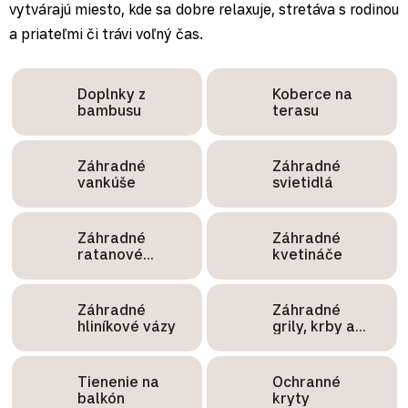
vytvárajú miesto, kde sa dobre relaxuje, stretáva s rodinou
a priateľmi či trávi voľný čas.
Doplnky z
Koberce na
bambusu
terasu
Záhradné
Záhradné
vankúše
svietidlá
Záhradné
Záhradné
ratanové
kvetináče
lampáše
Záhradné
Záhradné
hliníkové vázy
grily, krby a
ohniská
Tienenie na
Ochranné
balkón
kryty