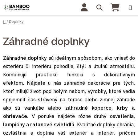
Prejsť na obsah
Hľadať
NÁKU
Domov
Doplnky
/
Záhradné doplnky
Záhradné doplnky
sú ideálnym spôsobom, ako vniesť do
exteriéru či interiéru pohodlie, štýl a útulnú atmosféru.
Kombinujú praktickú funkciu s dekoratívnym
efektom. Nájdete u nás záhradné dekorácie pre tých,
ktorí milujú život pod holým nebom, výrobky, ktoré vedia
spríjemniť čas strávený na terase alebo zimnej záhrade
ako sú
vankúše
alebo
záhradné koberce
,
krby a
ohrievače
. V ponuke nájdete rôzne druhy osvetlenia,
lampióny
a
ratanové svietidlá
.
Kvalitné doplnky
chránia,
ozvláštnia a doplnia váš exteriér a interiér, pričom