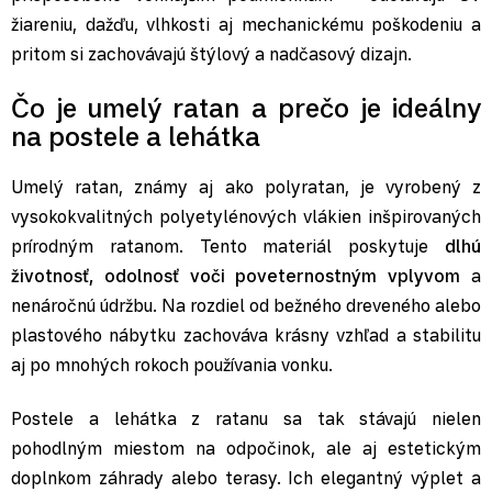
žiareniu, dažďu, vlhkosti aj mechanickému poškodeniu a
pritom si zachovávajú štýlový a nadčasový dizajn.
Čo je umelý ratan a prečo je ideálny
na postele a lehátka
Umelý ratan, známy aj ako polyratan, je vyrobený z
vysokokvalitných polyetylénových vlákien inšpirovaných
prírodným ratanom. Tento materiál poskytuje
dlhú
životnosť, odolnosť voči poveternostným vplyvom
a
nenáročnú údržbu. Na rozdiel od bežného dreveného alebo
plastového nábytku zachováva krásny vzhľad a stabilitu
aj po mnohých rokoch používania vonku.
Postele a lehátka z ratanu sa tak stávajú nielen
pohodlným miestom na odpočinok, ale aj estetickým
doplnkom záhrady alebo terasy. Ich elegantný výplet a