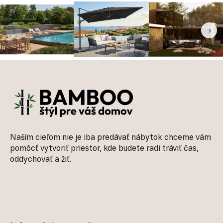
‹
›
Zápätie
Naším cieľom nie je iba predávať nábytok chceme vám
pomôcť vytvoriť priestor, kde budete radi tráviť čas,
oddychovať a žiť.