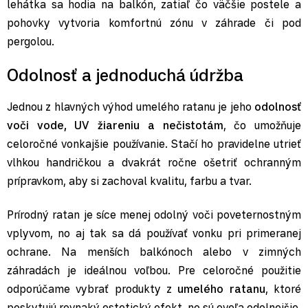
lehátka sa hodia na balkón, zatiaľ čo väčšie postele a
pohovky vytvoria komfortnú zónu v záhrade či pod
pergolou.
Odolnosť a jednoduchá údržba
Jednou z hlavných výhod umelého ratanu je jeho
odolnosť
voči vode, UV žiareniu a nečistotám
, čo umožňuje
celoročné vonkajšie používanie. Stačí ho pravidelne utrieť
vlhkou handričkou a dvakrát ročne ošetriť ochranným
prípravkom, aby si zachoval kvalitu, farbu a tvar.
Prírodný ratan je síce menej odolný voči poveternostným
vplyvom, no aj tak sa dá používať vonku pri primeranej
ochrane. Na menších balkónoch alebo v zimných
záhradách je ideálnou voľbou. Pre celoročné použitie
odporúčame vybrať produkty z
umelého ratanu
, ktoré
poskytujú rovnaký estetický efekt, no sú oveľa odolnejšie.