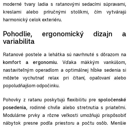
moderné tvary ladia s ratanovými sedacími súpravami,
kreslami alebo príručnými stolíkmi, čím vytvárajú
harmonický celok exteriéru.
Pohodlie, ergonomický dizajn a
variabilita
Ratanové postele a lehátka sú navrhnuté s dôrazom na
komfort a ergonomiu
. Vďaka mäkkým vankúšom,
nastaviteľným operadlom a optimálnej hĺbke sedenia si
môžete vychutnať relax pri čítaní, opaľovaní alebo
popoludňajšom odpočinku.
Pohovky z ratanu poskytujú flexibilitu pre
spoločenské
posedenia
, rodinné chvíle alebo stretnutia s priateľmi.
Modulárne prvky a rôzne veľkosti umožňujú prispôsobiť
nábytok presne podľa priestoru a počtu osôb. Menšie