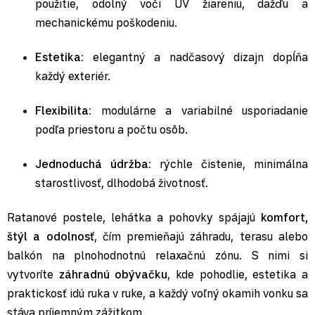
použitie, odolný voči UV žiareniu, dažďu a
mechanickému poškodeniu.
Estetika:
elegantný a nadčasový dizajn dopĺňa
každý exteriér.
Flexibilita:
modulárne a variabilné usporiadanie
podľa priestoru a počtu osôb.
Jednoduchá údržba:
rýchle čistenie, minimálna
starostlivosť, dlhodobá životnosť.
Ratanové postele, lehátka a pohovky spájajú
komfort,
štýl a odolnosť
, čím premieňajú záhradu, terasu alebo
balkón na plnohodnotnú relaxačnú zónu. S nimi si
vytvoríte
záhradnú obývačku
, kde pohodlie, estetika a
praktickosť idú ruka v ruke, a každý voľný okamih vonku sa
stáva príjemným zážitkom.