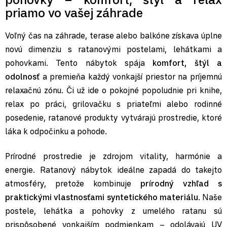
priamo vo vašej záhrade
Voľný čas na záhrade, terase alebo balkóne získava úplne
novú dimenziu s ratanovými postelami, lehátkami a
pohovkami. Tento nábytok spája
komfort, štýl a
odolnosť
a premieňa každý vonkajší priestor na príjemnú
relaxačnú zónu. Či už ide o pokojné popoludnie pri knihe,
relax po práci, grilovačku s priateľmi alebo rodinné
posedenie, ratanové produkty vytvárajú prostredie, ktoré
láka k odpočinku a pohode.
Prírodné prostredie je zdrojom vitality, harmónie a
energie. Ratanový nábytok ideálne zapadá do takejto
atmosféry, pretože kombinuje
prírodný vzhľad s
praktickými vlastnosťami syntetického materiálu
. Naše
postele, lehátka a pohovky z umelého ratanu sú
prispôsobené vonkajším podmienkam – odolávajú UV