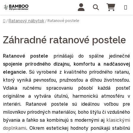
Prejsť na obsah
Hľadať
NÁKU
Domov
Ratanové postele
/
Ratanový nábytok
/
Záhradné ratanové postele
Ratanové postele
prinášajú do spálne jedinečné
spojenie prírodného dizajnu, komfortu a nadčasovej
elegancie
. Sú vyrobené z kvalitného prírodného ratanu,
ktorý vyniká pevnosťou, pružnosťou a dlhou životnosťou.
Vďaka ručnému spracovaniu pôsobí každá posteľ
originálne a vytvára útulnú, harmonickú atmosféru v
interiéri. Ratanové postele sú ideálnou voľbou pre
milovníkov prírodných materiálov, boho štýlu či vzdušného
bývania a ľahko sa kombinujú s modernými aj
klasickými
doplnkami
. Okrem estetickej hodnoty ponúkajú stabilnú