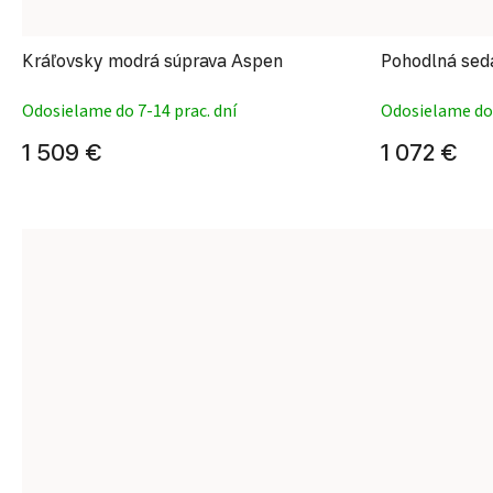
Kráľovsky modrá súprava Aspen
Pohodlná seda
Odosielame do 7-14 prac. dní
Odosielame do 
1 509 €
1 072 €