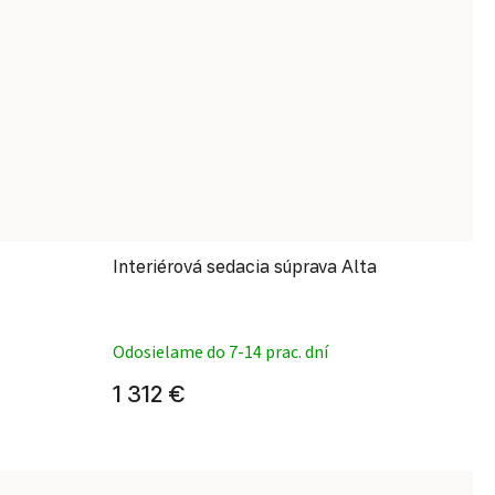
Interiérová sedacia súprava Alta
 hodnotenie produktu je 5,0 z 5 hviezdičiek.
Priemerné hodnotenie produ
Odosielame do 7-14 prac. dní
1 312 €