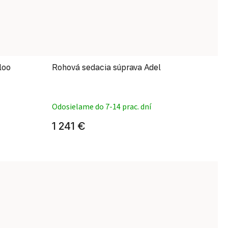
loo
Rohová sedacia súprava Adel
Priemerné hodnotenie produ
Odosielame do 7-14 prac. dní
1 241 €