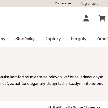
Prihlásenie
Registrácia
ný poriadok
Blog
Odstúpenie od zmluvy
NÁK
ány
Slnečníky
Doplnky
Pergoly
Zimn
 ponúka komfortné miesto na oddych, večer sa jednoduchým
osť, zatiaľ čo elegantný dizajn ladí s každým interiérom.
Radenie produktov
Radiť podľa:
Odporúčame