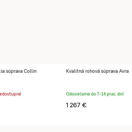
ia súprava Collin
Kvalitná rohová súprava Avra
Priemerné hodnotenie produktu je 5,0 z 5 hviezdičiek.
Priemerné
edostupné
Odosielame do 7-14 prac. dní
1 267 €