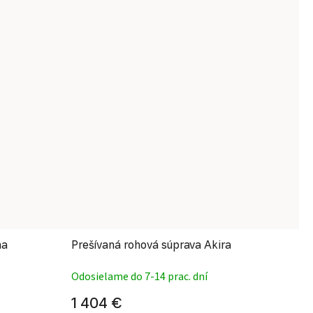
ha
Prešívaná rohová súprava Akira
Odosielame do 7-14 prac. dní
 hodnotenie produktu je 5,0 z 5 hviezdičiek.
1 404 €