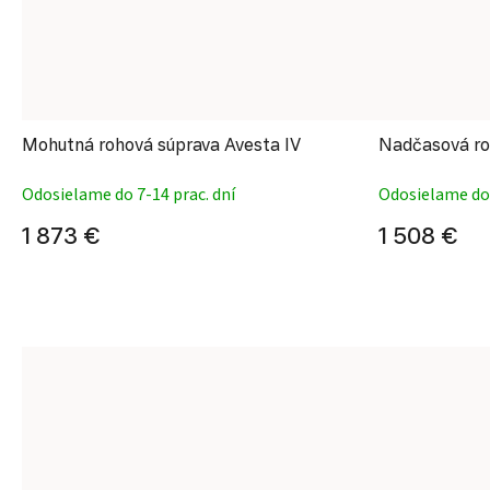
Mohutná rohová súprava Avesta IV
Nadčasová ro
Odosielame do 7-14 prac. dní
Odosielame do 
1 873 €
1 508 €