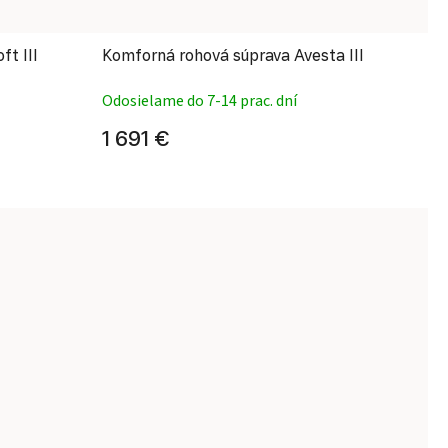
ft III
Komforná rohová súprava Avesta III
Odosielame do 7-14 prac. dní
1 691 €