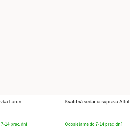
vka Laren
Kvalitná sedacia súprava Allo
Priemerné hodnotenie produktu je 5,0 z 5 hviezdičiek.
Priemerné
7-14 prac. dní
Odosielame do 7-14 prac. dní