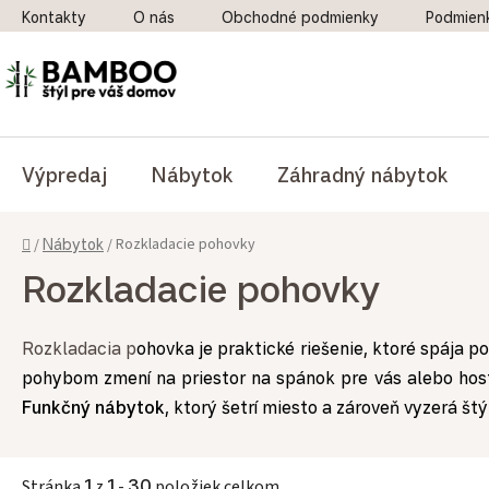
Prejsť na obsah
Kontakty
O nás
Obchodné podmienky
Podmien
Výpredaj
Nábytok
Záhradný nábytok
Domov
Rozkladacie pohovky
/
Nábytok
/
Rozkladacie pohovky
Rozkladacia p
ohovka je praktické riešenie, ktoré spája
pohybom zmení na priestor na spánok pre vás alebo hostí.
Funkčný nábytok
, ktorý šetrí miesto a zároveň vyzerá š
Stránka
1
z
1
-
30
položiek celkom