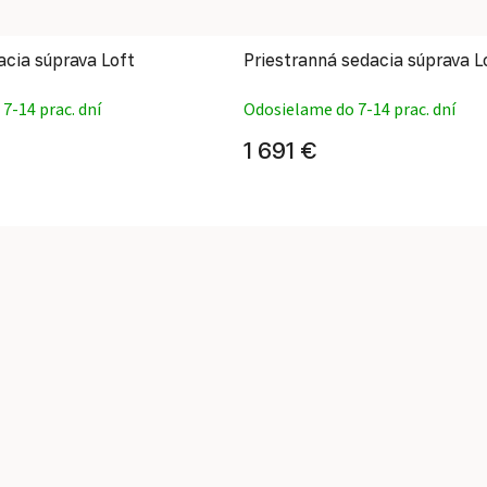
cia súprava Loft
Priestranná sedacia súprava Lo
7-14 prac. dní
Odosielame do 7-14 prac. dní
1 691 €