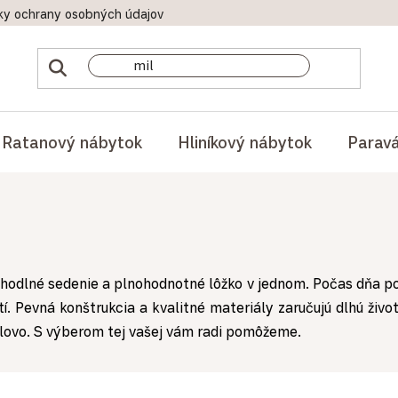
ky ochrany osobných údajov
Doprava a platby
Reklamač
Ratanový nábytok
Hliníkový nábytok
Parav
 pohodlné sedenie a plnohodnotné lôžko v jednom. Počas dňa
 Pevná konštrukcia a kvalitné materiály zaručujú dlhú životn
týlovo. S výberom tej vašej vám radi pomôžeme.