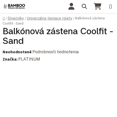
Prejsť na obsah
Hľadať
NÁKU
Domov
Balkónová zástena
/
Slnečníky
/
Univerzálne tieniace rolety
/
Coolfit - Sand
Balkónová zástena Coolfit -
Sand
Priemerné hodnotenie produktu je 0,0 z 5 hviezdičiek.
Neohodnotené
Podrobnosti hodnotenia
Značka:
PLATINUM