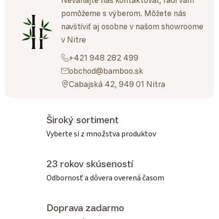
Neváhajte nás kontaktovať, radi vám
pomôžeme s výberom. Môžete nás
navštíviť aj osobne v našom showroome
v Nitre
+421 948 282 499
obchod@bamboo.sk
Cabajská 42, 949 01 Nitra
Široký sortiment
Vyberte si z množstva produktov
23 rokov skúseností
Odbornosť a dôvera overená časom
Doprava zadarmo