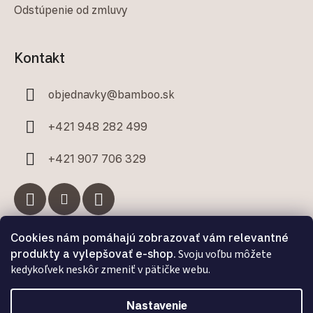
Odstúpenie od zmluvy
Kontakt
objednavky
@
bamboo.sk
+421 948 282 499
+421 907 706 329
Cookies nám pomáhajú zobrazovať vám relevantné
Facebook
produkty a vylepšovať e-shop.
Svoju voľbu môžete
kedykoľvek neskôr zmeniť v pätičke webu.
Nastavenie