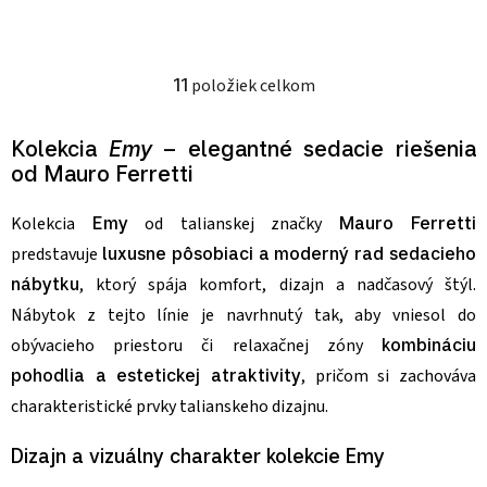
11
položiek celkom
Ovládacie prvky výpisu
Kolekcia
Emy
– elegantné sedacie riešenia
od Mauro Ferretti
Kolekcia
Emy
od talianskej značky
Mauro Ferretti
predstavuje
luxusne pôsobiaci a moderný rad sedacieho
nábytku
, ktorý spája komfort, dizajn a nadčasový štýl.
Nábytok z tejto línie je navrhnutý tak, aby vniesol do
obývacieho priestoru či relaxačnej zóny
kombináciu
pohodlia a estetickej atraktivity
, pričom si zachováva
charakteristické prvky talianskeho dizajnu.
Dizajn a vizuálny charakter kolekcie Emy