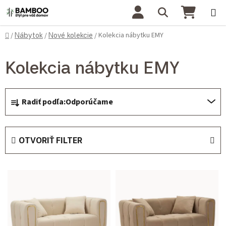
Prejsť na obsah
Hľadať
NÁKU
Domov
Kolekcia nábytku EMY
/
Nábytok
/
Nové kolekcie
/
Kolekcia nábytku EMY
Radenie produktov
Radiť podľa:
Odporúčame
OTVORIŤ FILTER
Výpis produktov