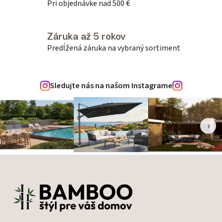
Pri objednávke nad 500 €
Záruka až 5 rokov
Predĺžená záruka na vybraný sortiment
Sledujte nás na našom Instagrame
‹
›
Zápätie