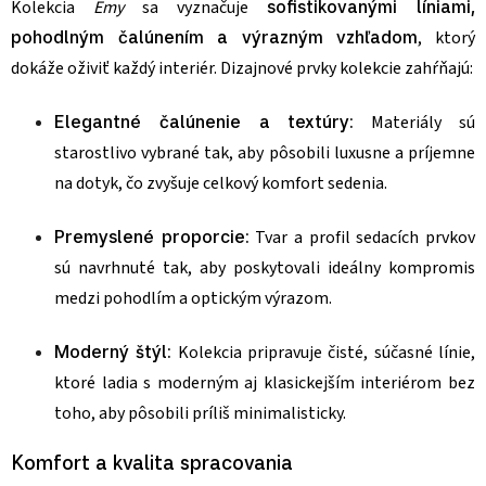
Kolekcia
Emy
sa vyznačuje
sofistikovanými líniami,
pohodlným čalúnením a výrazným vzhľadom
, ktorý
dokáže oživiť každý interiér. Dizajnové prvky kolekcie zahŕňajú:
Elegantné čalúnenie a textúry:
Materiály sú
starostlivo vybrané tak, aby pôsobili luxusne a príjemne
na dotyk, čo zvyšuje celkový komfort sedenia.
Premyslené proporcie:
Tvar a profil sedacích prvkov
sú navrhnuté tak, aby poskytovali ideálny kompromis
medzi pohodlím a optickým výrazom.
Moderný štýl:
Kolekcia pripravuje čisté, súčasné línie,
ktoré ladia s moderným aj klasickejším interiérom bez
toho, aby pôsobili príliš minimalisticky.
Komfort a kvalita spracovania