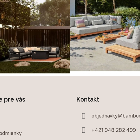
e pre vás
Kontakt
objednavky
@
bamboo
+421 948 282 499
odmienky