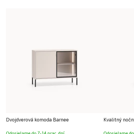
Výpis produktov
Dvojdverová komoda Barnee
Kvalitný nočn
Odosielame do 7-14 prac. dní
Odosielame do 