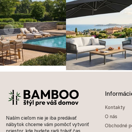
‹
Zápätie
Informáci
Kontakty
O nás
Naším cieľom nie je iba predávať
nábytok chceme vám pomôcť vytvoriť
Obchodné p
priestor, kde budete radi tráviť čas,