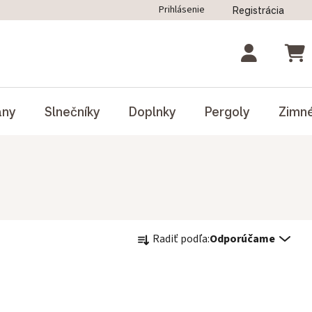
Prihlásenie
Registrácia
ný poriadok
Blog
Odstúpenie od zmluvy
NÁK
ány
Slnečníky
Doplnky
Pergoly
Zimn
Radenie produktov
Radiť podľa:
Odporúčame