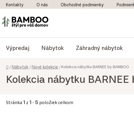
Prejsť na obsah
Kontakty
O nás
Obchodné podmienky
Podmien
Výpredaj
Nábytok
Záhradný nábytok
Domov
Kolekcia nábytku BARNEE by BAMBOO
/
Nábytok
/
Nové kolekcie
/
Kolekcia nábytku BARNE
Stránka
1
z
1
-
5
položiek celkom