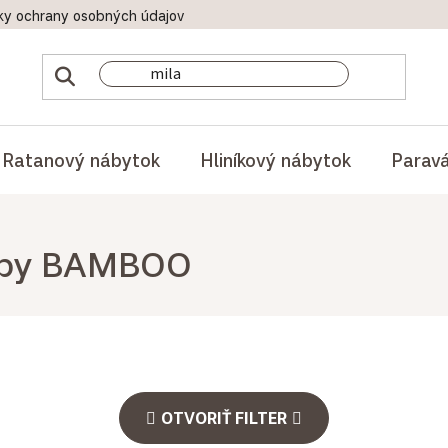
ky ochrany osobných údajov
Doprava a platby
Reklamač
Ratanový nábytok
Hliníkový nábytok
Parav
E by BAMBOO
OTVORIŤ FILTER