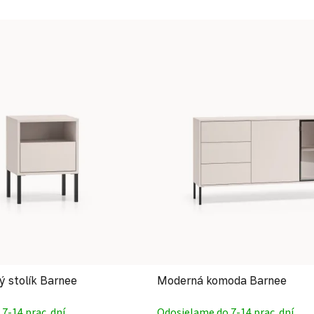
ý stolík Barnee
Moderná komoda Barnee
7-14 prac. dní
Odosielame do 7-14 prac. dní