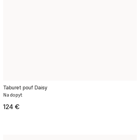
Taburet pouf Daisy
Na dopyt
124 €