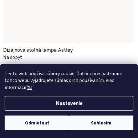
Dizajnová stolná lampa Astley
Na dopyt
160 €
Tento web používa súbory cookie. Ďalším prechádzaním
tohto webu vyjadrujete súhlas s ich používaním. Viac
informácií
tu
.
NOVINKA
Nastavenie
Odmietnuť
Súhlasím