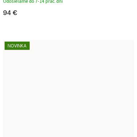
Odosielame do 7-14 prac. dní
94 €
NOVINKA