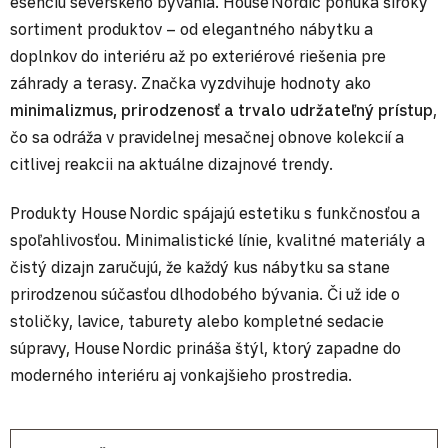
esenciu severského bývania. House Nordic ponúka široký
sortiment produktov – od elegantného nábytku a
doplnkov do interiéru až po exteriérové riešenia pre
záhrady a terasy. Značka vyzdvihuje hodnoty ako
minimalizmus, prirodzenosť a trvalo udržateľný prístup
,
čo sa odráža v pravidelnej mesačnej obnove kolekcií a
citlivej reakcii na aktuálne dizajnové trendy.
Produkty House Nordic spájajú estetiku s funkčnosťou a
spoľahlivosťou. Minimalistické línie, kvalitné materiály a
čistý dizajn zaručujú, že každý kus nábytku sa stane
prirodzenou súčasťou dlhodobého bývania. Či už ide o
stoličky, lavice, taburety alebo kompletné sedacie
súpravy, House Nordic prináša štýl, ktorý zapadne do
moderného interiéru aj vonkajšieho prostredia.