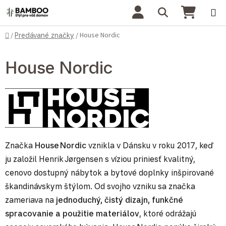
Prejsť na obsah
Hľadať
NÁKU
Domov
House Nordic
/
Predávané značky
/
House Nordic
Značka
House Nordic
vznikla v Dánsku v roku 2017, keď
ju založil Henrik Jørgensen s víziou priniesť kvalitný,
cenovo dostupný nábytok a bytové doplnky inšpirované
škandinávskym štýlom. Od svojho vzniku sa značka
zameriava na
jednoduchý, čistý dizajn, funkčné
spracovanie a použitie materiálov
, ktoré odrážajú