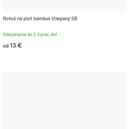
Rohož na plot bambus štiepaný SB
Priemerné hodnotenie produktu je
Odosielame do 2-3 prac. dní
13 €
od