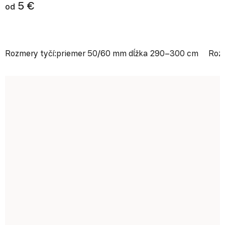
5 €
od
Rozmery tyčí:priemer 50/60 mm dĺžka 290–300 cm
Rozm