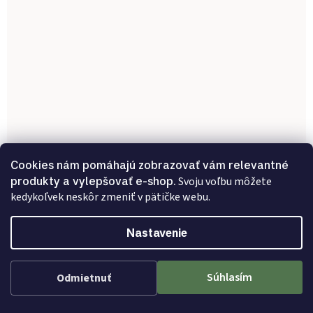
Cookies nám pomáhajú zobrazovať vám relevantné
produkty a vylepšovať e-shop.
Svoju voľbu môžete
kedykoľvek neskôr zmeniť v pätičke webu.
Kompletná obývacia zostava VALENTINA
Nastavenie
Odosielame do 7-14 prac. dní
443 €
Súhlasím
Odmietnuť