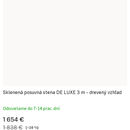
Sklenená posuvná stena DE LUXE 3 m - drevený vzhľad
Priemerné hodnotenie produktu je
Odosielame do 7-14 prac. dní
1 654 €
1 838 €
(–10 %)