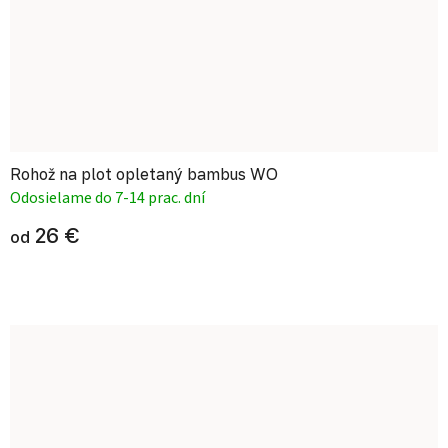
Rohož na plot opletaný bambus WO
Odosielame do 7-14 prac. dní
26 €
od