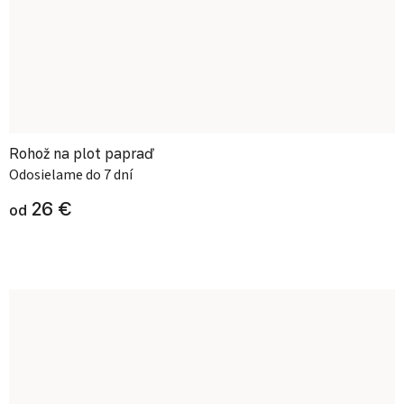
Rohož na plot papraď
Odosielame do 7 dní
26 €
od