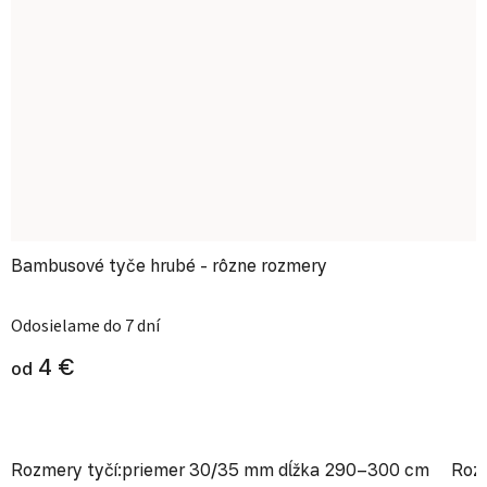
Bambusové tyče hrubé - rôzne rozmery
Priemerné hodnotenie produktu je
Odosielame do 7 dní
4 €
od
Rozmery tyčí:priemer 30/35 mm dĺžka 290–300 cm
Roz