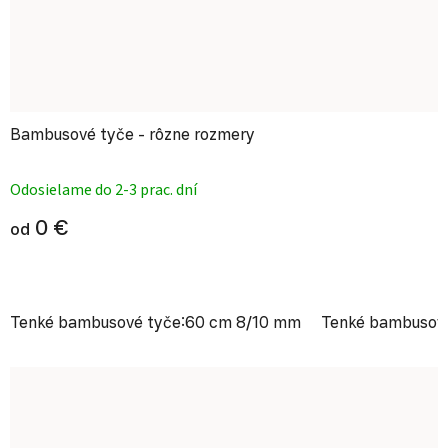
Bambusové tyče - rôzne rozmery
Priemerné hodnotenie produktu je
Odosielame do 2-3 prac. dní
0 €
od
Tenké bambusové tyče:60 cm 8/10 mm
Tenké bambusov