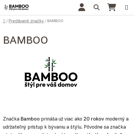
Prejsť na obsah
Hľadať
NÁKU
Domov
BAMBOO
/
Predávané značky
/
BAMBOO
Značka
Bamboo
prináša už viac ako
20 rokov
moderný a
udržateľný prístup k bývaniu a štýlu. Pôvodne sa značka