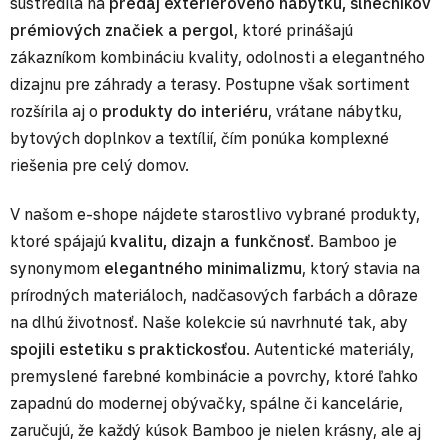
sústredila na
predaj exteriérového nábytku, slnečníkov
prémiových značiek a pergol
, ktoré prinášajú
zákazníkom kombináciu kvality, odolnosti a elegantného
dizajnu pre záhrady a terasy. Postupne však sortiment
rozšírila aj o
produkty do interiéru
, vrátane nábytku,
bytových doplnkov a textílií, čím ponúka komplexné
riešenia pre celý domov.
V našom e-shope nájdete starostlivo vybrané produkty,
ktoré spájajú
kvalitu, dizajn a funkčnosť
. Bamboo je
synonymom
elegantného minimalizmu
, ktorý stavia na
prírodných materiáloch, nadčasových farbách a dôraze
na dlhú životnosť. Naše kolekcie sú navrhnuté tak, aby
spojili estetiku s praktickosťou
. Autentické materiály,
premyslené farebné kombinácie a povrchy, ktoré ľahko
zapadnú do modernej obývačky, spálne či kancelárie,
zaručujú, že každý kúsok Bamboo je nielen krásny, ale aj