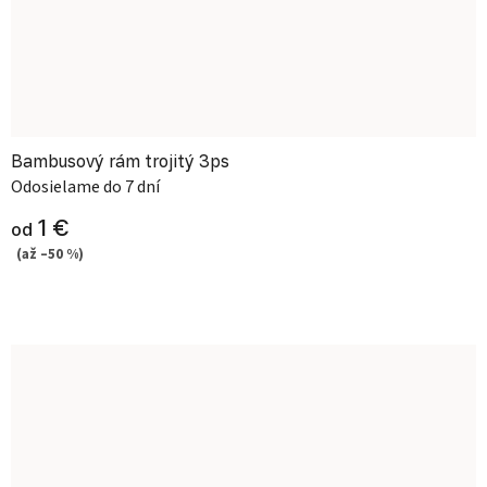
Bambusový rám trojitý 3ps
Odosielame do 7 dní
1 €
od
(až –50 %)