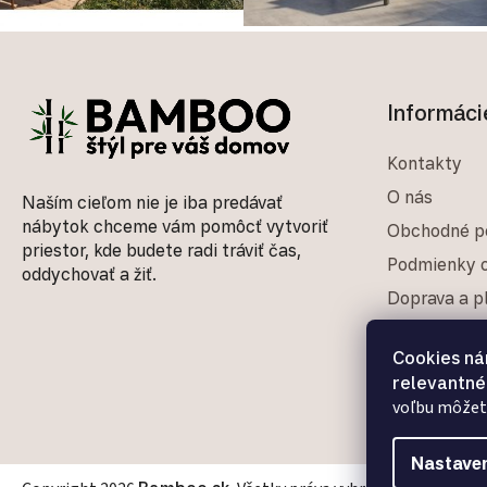
Zápätie
Informáci
Kontakty
O nás
Naším cieľom nie je iba predávať
nábytok chceme vám pomôcť vytvoriť
Obchodné p
priestor, kde budete radi tráviť čas,
Podmienky o
oddychovať a žiť.
Doprava a p
Reklamačný
Cookies n
Blog
relevantné
Odstúpenie 
voľbu môžete
Nastaven