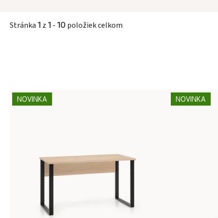
Stránka
1
z
1
-
10
položiek celkom
Výpis produktov
NOVINKA
NOVINKA