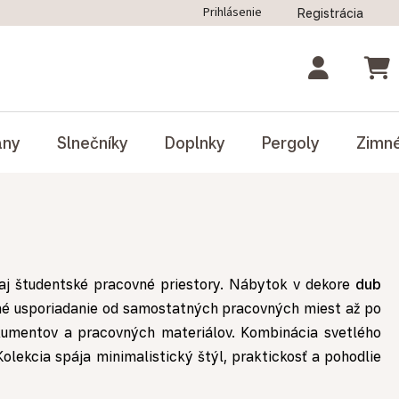
Prihlásenie
Registrácia
ný poriadok
Blog
Odstúpenie od zmluvy
NÁK
ány
Slnečníky
Doplnky
Pergoly
Zimn
aj študentské pracovné priestory. Nábytok v dekore
dub
ilné usporiadanie od samostatných pracovných miest až po
umentov a pracovných materiálov. Kombinácia svetlého
lekcia spája minimalistický štýl, praktickosť a pohodlie