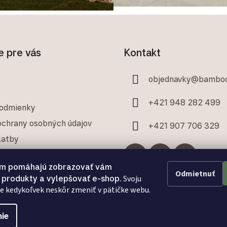
e pre vás
Kontakt
objednavky
@
bamboo
+421 948 282 499
odmienky
chrany osobných údajov
+421 907 706 329
latby
 poriadok
ám pomáhajú zobrazovať vám
Odmietnuť
 produkty a vylepšovať e-shop.
Svoju
od zmluvy
 kedykoľvek neskôr zmeniť v pätičke webu.
ie