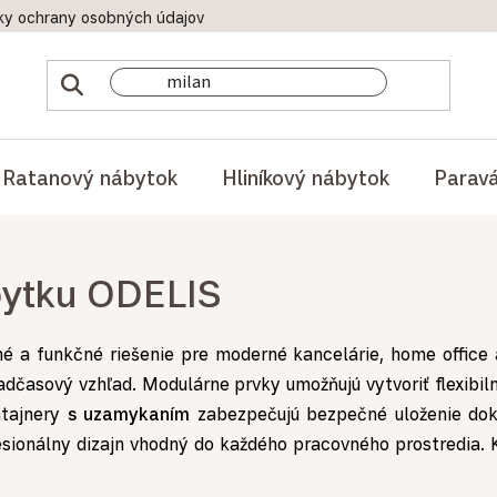
ky ochrany osobných údajov
Doprava a platby
Reklamač
Ratanový nábytok
Hliníkový nábytok
Parav
bytku ODELIS
 a funkčné riešenie pre moderné kancelárie, home office 
 nadčasový vzhľad. Modulárne prvky umožňujú vytvoriť flexib
ntajnery
s uzamykaním
zabezpečujú bezpečné uloženie dok
sionálny dizajn vhodný do každého pracovného prostredia. Ko