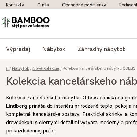
Prejsť na obsah
Kontakty
O nás
Obchodné podmienky
Podmien
Výpredaj
Nábytok
Záhradný nábytok
Domov
Kolekcia kancelárskeho nábytku ODELIS
/
Nábytok
/
Nové kolekcie
/
Kolekcia kancelárskeho ná
Kolekcia kancelárskeho nábytku
Odelis
ponúka elegantné
Lindberg
prináša do interiéru prirodzené teplo, pokoj a
kompletné kancelárske zostavy. Praktické skrinky a ko
drevodekoru s čiernymi detailmi vytvára moderný a profe
pri každodennej práci.