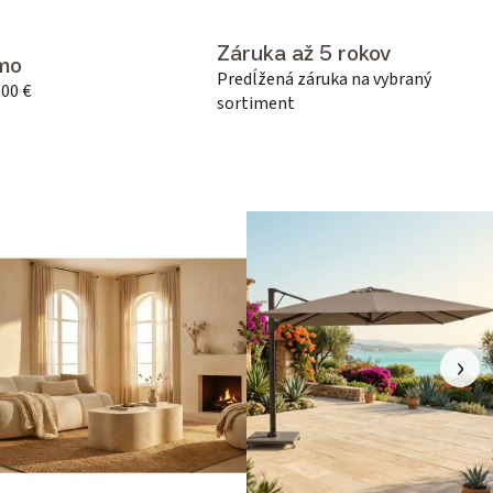
Záruka až 5 rokov
mo
Predĺžená záruka na vybraný
500 €
sortiment
›