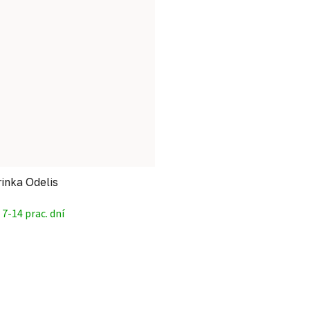
inka Odelis
7-14 prac. dní
Ovládacie prvky výpisu