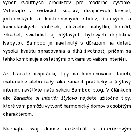
výber kvalitných produktov pre moderné bývanie.
Vyberajte z
sedacích súprav
, dizajnových kresiel,
jedálenských a konferenčných stolov, barových a
kancelárskych stoličiek, úložného nábytku, komôd,
zrkadiel, svietidiel aj štýlových bytových doplnkov.
Nábytok Bamboo
je navrhnutý s dôrazom na detail,
vysokú kvalitu spracovania a dlhú životnosť, pričom sa
ľahko kombinuje s ostatnými prvkami vo vašom interiéri.
Ak hľadáte
inšpiráciu, tipy na kombinovanie farieb,
materiálov
alebo rady, ako zariadiť praktický a štýlový
interiér, navštívte našu sekciu
Bamboo blog
. V článkoch
ako
Zariaďte si interiér štýlovo
nájdete užitočné tipy,
ktoré vám pomôžu vytvoriť harmonický domov s osobitým
charakterom.
Nechajte svoj domov rozkvitnúť s
interiérovým