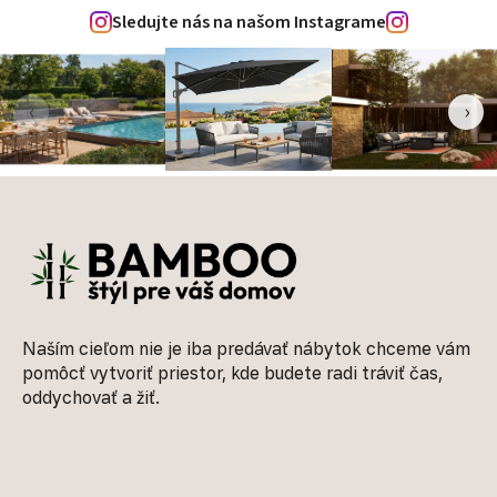
Sledujte nás na našom Instagrame
‹
›
Zápätie
Naším cieľom nie je iba predávať nábytok chceme vám
pomôcť vytvoriť priestor, kde budete radi tráviť čas,
oddychovať a žiť.