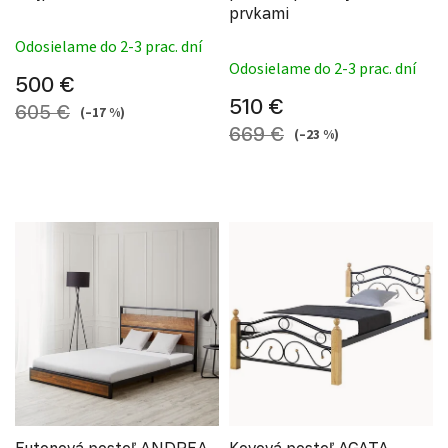
prvkami
Priemerné hodnotenie produktu je 4,5 z 5 hviezdi
Odosielame do 2-3 prac. dní
Priemerné hodnote
Odosielame do 2-3 prac. dní
500 €
510 €
605 €
(–17 %)
669 €
(–23 %)
Futonová posteľ ANDREA
Kovová posteľ AGATA