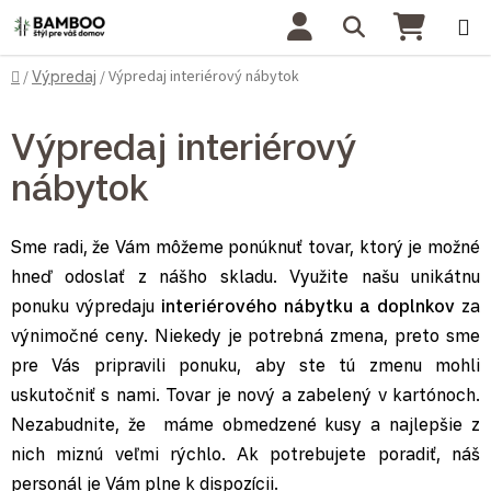
Prejsť na obsah
Hľadať
NÁKU
Domov
Výpredaj interiérový nábytok
/
Výpredaj
/
Výpredaj interiérový
nábytok
Sme radi, že Vám môžeme ponúknuť tovar, ktorý je možné
hneď odoslať z nášho skladu. Využite našu unikátnu
ponuku výpredaju
interiérového nábytku
a doplnkov
za
výnimočné ceny. Niekedy je potrebná zmena, preto sme
pre Vás pripravili ponuku, aby ste tú zmenu mohli
uskutočniť s nami. Tovar je nový a zabelený v kartónoch.
Nezabudnite, že máme obmedzené kusy a najlepšie z
nich miznú veľmi rýchlo. Ak potrebujete poradiť, náš
personál je Vám plne k dispozícii.