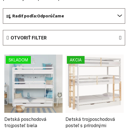
Radenie produktov
Radiť podľa:
Odporúčame
OTVORIŤ FILTER
Výpis produktov
SKLADOM
AKCIA
Detská poschodová
Detská trojposchodová
trojposteľ biela
posteľ s prírodnými