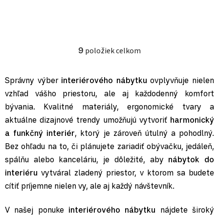
9
položiek celkom
Ovládacie prvky výpisu
Správny výber
interiérového nábytku
ovplyvňuje nielen
vzhľad vášho priestoru, ale aj každodenný komfort
bývania. Kvalitné materiály, ergonomické tvary a
aktuálne dizajnové trendy umožňujú vytvoriť
harmonický
a funkčný interiér
, ktorý je zároveň útulný a pohodlný.
Bez ohľadu na to, či plánujete zariadiť obývačku, jedáleň,
spálňu alebo kanceláriu, je dôležité, aby
nábytok do
interiéru
vytváral zladený priestor, v ktorom sa budete
cítiť príjemne nielen vy, ale aj každý návštevník.
V našej ponuke
interiérového nábytku
nájdete široký