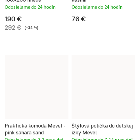
Odosielame do 24 hodín
Odosielame do 24 hodín
190 €
76 €
292 €
(–34 %)
Praktická komoda Mevel -
Štýlová polička do detskej
pink sahara sand
izby Mevel
Odosielame do 2-3 prac. dní
Odosielame do 7-14 prac. dní