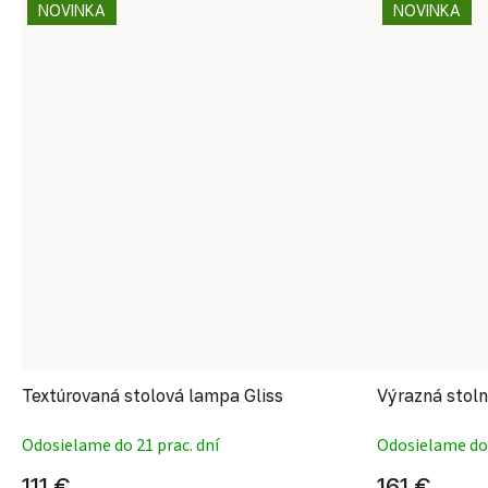
NOVINKA
NOVINKA
Textúrovaná stolová lampa Gliss
Výrazná stol
Odosielame do 21 prac. dní
Odosielame do 
111 €
161 €