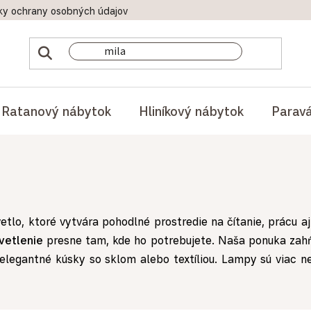
ky ochrany osobných údajov
Doprava a platby
Reklamač
Ratanový nábytok
Hliníkový nábytok
Parav
etlo, ktoré vytvára pohodlné prostredie na čítanie, prácu aj
svetlenie
presne tam, kde ho potrebujete. Naša ponuka zah
elegantné kúsky so sklom alebo textíliou. Lampy sú viac ne