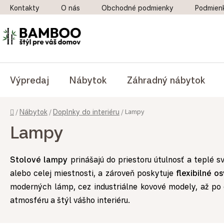
Prejsť na obsah
Kontakty
O nás
Obchodné podmienky
Podmien
Výpredaj
Nábytok
Záhradný nábytok
Domov
Lampy
/
Nábytok
/
Doplnky do interiéru
/
Lampy
Stolové lampy
prinášajú do priestoru útulnosť a teplé sv
alebo celej miestnosti, a zároveň poskytuje
flexibilné o
moderných lámp, cez industriálne kovové modely, až po 
atmosféru a štýl vášho interiéru.