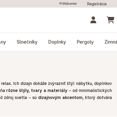
Prihlásenie
Registrácia
ný poriadok
Blog
Odstúpenie od zmluvy
NÁK
ány
Slnečníky
Doplnky
Pergoly
Zimn
 relax. Ich dizajn dokáže zvýrazniť štýl nábytku, doplnkov
ŕňa
rôzne štýly, tvary a materiály
– od minimalistických
ž zdroj svetla – sú
dizajnovým akcentom,
ktorý dotvára