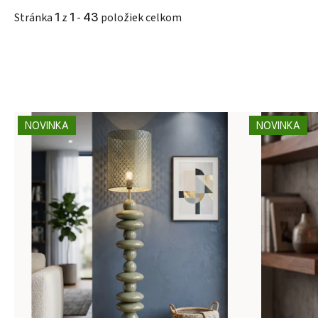
Stránka
1
z
1
-
43
položiek celkom
Výpis produktov
NOVINKA
NOVINKA