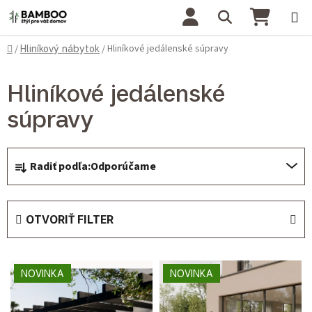
Prejsť na obsah
Hľadať
NÁKU
Domov
Hliníkové jedálenské súpravy
/
Hliníkový nábytok
/
Hliníkové jedálenské
súpravy
Radenie produktov
Radiť podľa:
Odporúčame
OTVORIŤ FILTER
Výpis produktov
NOVINKA
NOVINKA