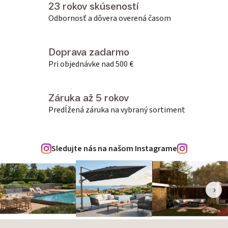
23 rokov skúseností
Odbornosť a dôvera overená časom
Doprava zadarmo
Pri objednávke nad 500 €
Záruka až 5 rokov
Predĺžená záruka na vybraný sortiment
Sledujte nás na našom Instagrame
‹
›
Zápätie