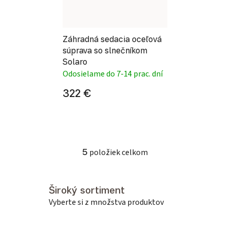
Záhradná sedacia oceľová
súprava so slnečníkom
Solaro
Odosielame do 7-14 prac. dní
322 €
5
položiek celkom
Ovládacie prvky výpisu
Široký sortiment
Vyberte si z množstva produktov