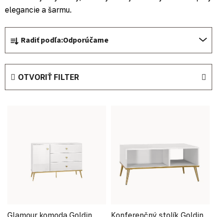
elegancie a šarmu.
Radenie produktov
Radiť podľa:
Odporúčame
OTVORIŤ FILTER
Výpis produktov
Glamour komoda Goldin
Konferenčný stolík Goldin