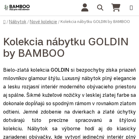
Prejsť na obsah
Hľadať
NÁKU
Domov
Kolekcia nábytku GOLDIN by BAMBOO
/
Nábytok
/
Nové kolekcie
/
Kolekcia nábytku GOLDIN
by BAMBOO
Bielo-zlatá kolekcia
GOLDIN
si bezpochyby získa priazeň
milovníkov glamour štýlu. Luxusný nábytok plný elegancie
a lesku rozjasní interiér moderného obývacieho priestoru
aj spálne. Šikmé kužeľové nožičky v lesklej zlatej farbe sa
dokonale dopĺňajú so spodným rámom v rovnakom zlatom
odtieni. Jemné zdobenie na dvierkach a zlaté úchytky
dotvárajú túto precízne spracovanú a štýlovú
kolekciu. Nábytok sa výborne hodí aj do klasicky
zariadenej obývačky, kde vytvorí jedinečný interiér plný