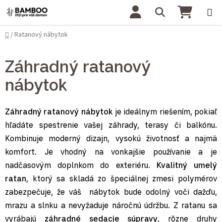
Prejsť na obsah
Hľadať
NÁKU
Domov
Ratanový nábytok
/
Záhradný ratanový
nábytok
Záhradný ratanový nábytok
je ideálnym riešením, pokiaľ
hľadáte spestrenie vašej záhrady, terasy či balkónu.
Kombinuje moderný dizajn, vysokú životnosť a najmä
komfort. Je vhodný na vonkajšie používanie a je
nadčasovým doplnkom do exteriéru.
Kvalitný umelý
ratan
, ktorý sa skladá zo špeciálnej zmesi polymérov
zabezpečuje, že váš nábytok bude
odolný voči dažďu,
mrazu a slnku
a nevyžaduje náročnú údržbu. Z ratanu sa
vyrábajú
záhradné sedacie súpravy
, rôzne druhy