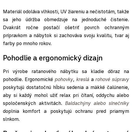
Materiál odoláva vlhkosti, UV žiareniu a nečistotám, takže
sa jeho údržba obmedzuje na jednoduché čistenie.
Dvakrát ročne postačí ošetriť povrch ochranným
prípravkom a nábytok si zachováva svoju kvalitu, tvar aj
farby po mnoho rokov.
Pohodlie a ergonomický dizajn
Pri výrobe ratanového nábytku sa kladie dôraz na
pohodlie. Ergonomické
pohovky
,
kreslá
a
rohové súpravy
poskytujú dostatočnú hĺbku sedenia a mäkké čalúnenie,
aby si každý mohol užiť relax pri čítaní, oddychu alebo
spoločenských aktivitách.
Baldachýny alebo slnečníky
doplnia komfort a poskytujú ochranu pred priamym
slnkom.