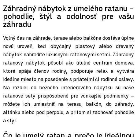
Záhradný nábytok z umelého ratanu –
pohodlie, štýl a odolnosť pre vašu
záhradu
Voľný čas na záhrade, terase alebo balkóne dostáva úplne
novú úroveň, keď obyčajný plastový alebo drevený
nábytok nahradíte luxusnými ratanovými setmi. Záhradný
ratanový nábytok pôsobí ako útulné centrum domova,
ktoré spája členov rodiny, podporuje relax a vytvára
ideálne miesto na posedenie s priateľmi či rodinné oslavy.
Na rozdiel od bežného interiérového nábytku sú naše
ratanové sety prispôsobené pre vonkajšie podmienky –
môžete ich umiestniť na terasu, balkón, do záhrady,
altánku alebo pod pergolu, a pritom si zachovať pohodlie
a štýl.
Čo je umelý ratan a prečo je ideálnou