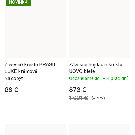
NOVINKA
Závesné kreslo BRASIL
Závesné hojdacie kreslo
LUXE krémové
UOVO biele
Na dopyt
Odosielame do 7-14 prac. dní
68 €
873 €
1 091 €
(–19 %)