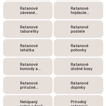
Ratanové
Ratanové
závesné
hojdacie
kreslá
kreslá
Ratanové
Ratanové
taburetky
postele
Ratanové
Ratanové
lehátka
pohovky
Ratanové
Ratanové
komody a
úložné boxy
police
Ratanové
Ratanové
príručné
doplnky
stolíky
Nelúpaný
Prírodný