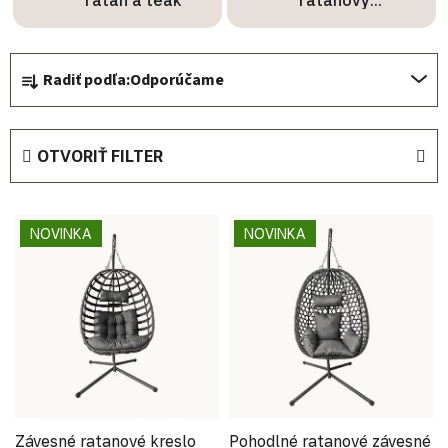
ratan a teak
ratanový
nábytok
Radenie produktov
Radiť podľa:
Odporúčame
OTVORIŤ FILTER
Výpis produktov
NOVINKA
NOVINKA
Závesné ratanové kreslo
Pohodlné ratanové závesné