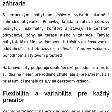
záhrade
S ratanovým nábytkom môžete vytvoriť skutočnú
záhradnú obývačku. Pohovky, kreslá a rohové súpravy
poskytujú maximálny komfort a stávajú sa centrom
oddychovej zóny na terase alebo v záhrade. Takýto
nábytok láka členov domácnosti tráviť viac času vonku,
oddýchnuť si od obrazoviek a užívať si čerstvý vzduch v
pohodlnom a štýlovom prostredí.
Ratanové sety podporujú spoločenské posedenie, a preto
sú ideálne nielen pre rodinné chvíle, ale aj pre stretnutia s
priateľmi či menšie oslavy na čerstvom vzduchu.
Flexibilita a variabilita pre každý
priestor
Záhradný ratanový nábytok je modulárny a variabilný, čo