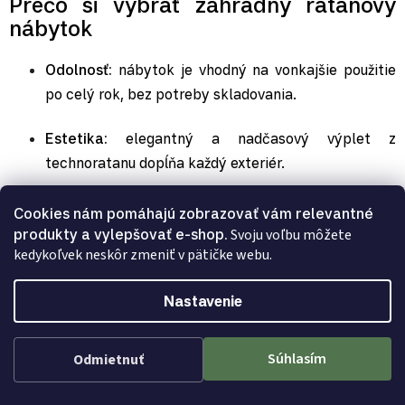
Prečo si vybrať záhradný ratanový
nábytok
Odolnosť:
nábytok je vhodný na vonkajšie použitie
po celý rok, bez potreby skladovania.
Estetika:
elegantný a nadčasový výplet z
technoratanu dopĺňa každý exteriér.
Pohodlie:
ergonomický dizajn zaručuje maximálny
Cookies nám pomáhajú zobrazovať vám relevantné
relax pre každého.
produkty a vylepšovať e-shop.
Svoju voľbu môžete
kedykoľvek neskôr zmeniť v pätičke webu.
Jednoduchá údržba:
materiál odoláva vlhkosti, UV
žiareniu a nečistotám, čistenie je jednoduché a
Nastavenie
rýchle.
Súhlasím
Odmietnuť
Flexibilita:
modulárne zostavy umožňujú prispôsobiť
nábytok priestoru a počtu osôb.