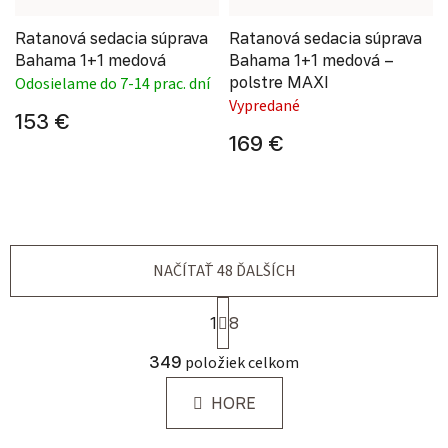
Ratanová sedacia súprava
Ratanová sedacia súprava
Bahama 1+1 medová
Bahama 1+1 medová –
polstre MAXI
Odosielame do 7-14 prac. dní
Vypredané
153 €
169 €
NAČÍTAŤ 48 ĎALŠÍCH
Stránkovanie
1
8
Ovládacie prvky výpisu
349
položiek celkom
HORE