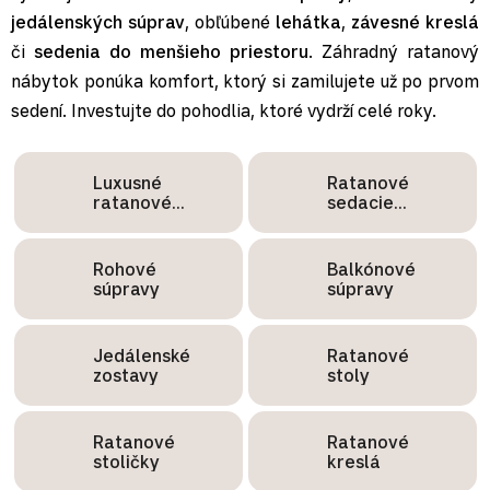
jedálenských súprav
, obľúbené
lehátka
,
závesné kreslá
či
sedenia do menšieho priestoru
. Záhradný ratanový
nábytok ponúka komfort, ktorý si zamilujete už po prvom
sedení. Investujte do pohodlia, ktoré vydrží celé roky.
Luxusné
Ratanové
ratanové
sedacie
sedenie
súpravy
Rohové
Balkónové
súpravy
súpravy
Jedálenské
Ratanové
zostavy
stoly
Ratanové
Ratanové
stoličky
kreslá