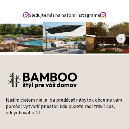
Sledujte nás na našom Instagrame
‹
›
Zápätie
Naším cieľom nie je iba predávať nábytok chceme vám
pomôcť vytvoriť priestor, kde budete radi tráviť čas,
oddychovať a žiť.