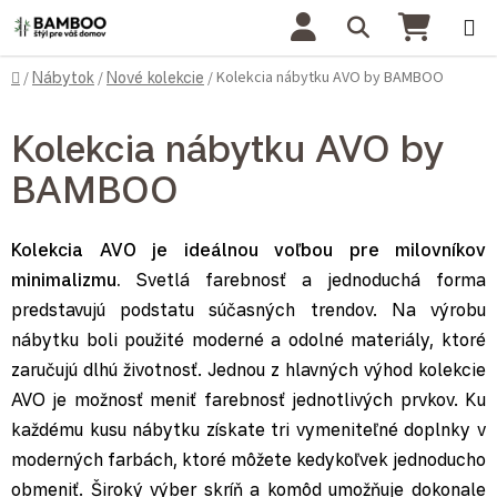
Prejsť na obsah
Hľadať
NÁKU
Domov
Kolekcia nábytku AVO by BAMBOO
/
Nábytok
/
Nové kolekcie
/
Kolekcia nábytku AVO by
BAMBOO
Kolekcia AVO je ideálnou voľbou pre milovníkov
minimalizmu.
Svetlá farebnosť a jednoduchá forma
predstavujú podstatu súčasných trendov. Na výrobu
nábytku boli použité moderné a odolné materiály, ktoré
zaručujú dlhú životnosť. Jednou z hlavných výhod kolekcie
AVO je možnosť meniť farebnosť jednotlivých prvkov. Ku
každému kusu nábytku získate tri vymeniteľné doplnky v
moderných farbách, ktoré môžete kedykoľvek jednoducho
obmeniť. Široký výber skríň a komôd umožňuje dokonale