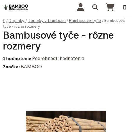
Prejsť na obsah
Hľadať
NÁKU
Domov
Bambusové
/
Doplnky
/
Doplnky z bambusu
/
Bambusové tyče
/
tyče - rôzne rozmery
Bambusové tyče - rôzne
rozmery
Priemerné hodnotenie produktu je 5,0 z 5 hviezdičiek.
1 hodnotenie
Podrobnosti hodnotenia
Značka:
BAMBOO