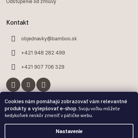
Odstúpenie od zmluvy
Kontakt
objednavky
@
bamboo.sk
+421 948 282 499
+421 907 706 329
Cookies nám pomáhajú zobrazovať vám relevantné
Facebook
produkty a vylepšovať e-shop.
Svoju voľbu môžete
kedykoľvek neskôr zmeniť v pätičke webu.
Nastavenie