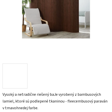
Vysoký a netradične riešený baJe vyrobený z bambusových
lamiel, ktoré sú podlepené tkaninou - fleecembusový paraván
v tmavohnedej farbe.