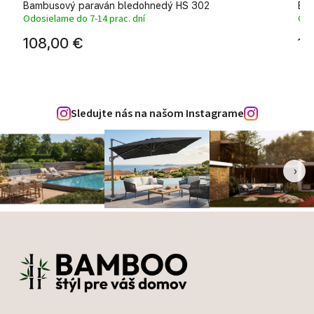
Bambusový paraván bledohnedý HS 302
Bam
Odosielame do 7-14 prac. dní
Odo
108,00 €
19
Sledujte nás na našom Instagrame
‹
›
Zápätie