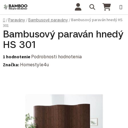
Prejsť na obsah
Hľadať
NÁKU
Domov
Bambusový paraván hnedý HS
/
Paravány
/
Bambusové paravány
/
301
Bambusový paraván hnedý
HS 301
Priemerné hodnotenie produktu je 1,0 z 5 hviezdičiek.
1 hodnotenie
Podrobnosti hodnotenia
Značka:
Homestyle4u