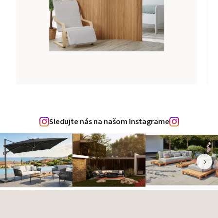
Sledujte nás na našom Instagrame
‹
›
Zápätie