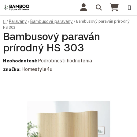
Prejsť na obsah
Hľadať
NÁKU
Domov
Bambusový paraván prírodný
/
Paravány
/
Bambusové paravány
/
HS 303
Bambusový paraván
prírodný HS 303
Priemerné hodnotenie produktu je 0,0 z 5 hviezdičiek.
Neohodnotené
Podrobnosti hodnotenia
Značka:
Homestyle4u