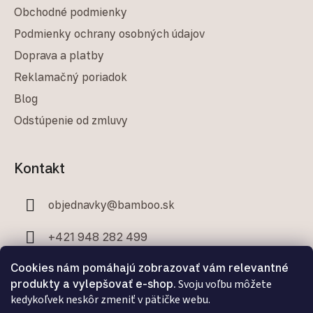
Obchodné podmienky
Podmienky ochrany osobných údajov
Doprava a platby
Reklamačný poriadok
Blog
Odstúpenie od zmluvy
Kontakt
objednavky
@
bamboo.sk
+421 948 282 499
Cookies nám pomáhajú zobrazovať vám relevantné
+421 907 706 329
produkty a vylepšovať e-shop.
Svoju voľbu môžete
kedykoľvek neskôr zmeniť v pätičke webu.