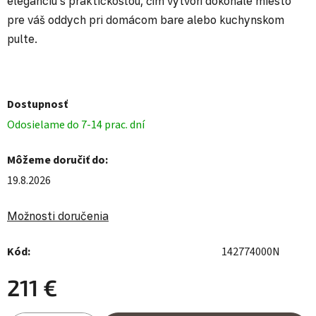
eleganciu s praktickosťou, čím vytvorí dokonalé miesto
pre váš oddych pri domácom bare alebo kuchynskom
pulte.
Dostupnosť
Odosielame do 7-14 prac. dní
Môžeme doručiť do:
19.8.2026
Možnosti doručenia
Kód:
142774000N
211 €