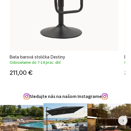
Biela barová stolička Destiny
Bar
Odosielame do 7-14 prac. dní
Odo
211,00 €
34
Sledujte nás na našom Instagrame
‹
›