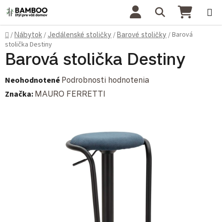
Prejsť na obsah
Hľadať
NÁKU
Domov
Barová
/
Nábytok
/
Jedálenské stoličky
/
Barové stoličky
/
stolička Destiny
Barová stolička Destiny
Priemerné hodnotenie produktu je 0,0 z 5 hviezdičiek.
Neohodnotené
Podrobnosti hodnotenia
Značka:
MAURO FERRETTI