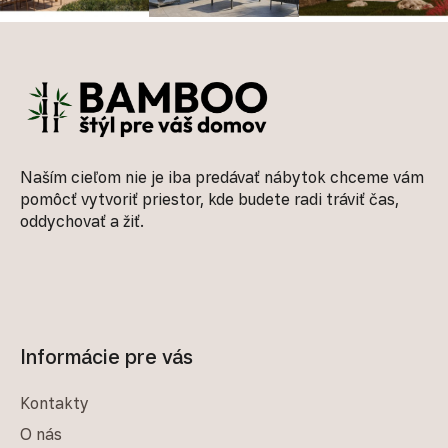
Zápätie
Naším cieľom nie je iba predávať nábytok chceme vám
pomôcť vytvoriť priestor, kde budete radi tráviť čas,
oddychovať a žiť.
Informácie pre vás
Kontakty
O nás