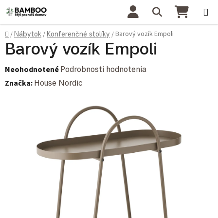
Prejsť na obsah
Hľadať
NÁKU
Domov
Barový vozík Empoli
/
Nábytok
/
Konferenčné stolíky
/
Barový vozík Empoli
Priemerné hodnotenie produktu je 0,0 z 5 hviezdičiek.
Neohodnotené
Podrobnosti hodnotenia
Značka:
House Nordic