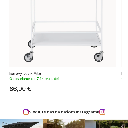
Barový vozík Vita
Bar
Odosielame do 7-14 prac. dní
Odo
86,00 €
99
Sledujte nás na našom Instagrame