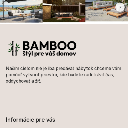
‹
›
Zápätie
Naším cieľom nie je iba predávať nábytok chceme vám
pomôcť vytvoriť priestor, kde budete radi tráviť čas,
oddychovať a žiť.
Informácie pre vás