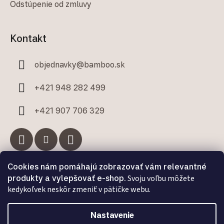
Odstúpenie od zmluvy
Kontakt
objednavky
@
bamboo.sk
+421 948 282 499
+421 907 706 329
Cookies nám pomáhajú zobrazovať vám relevantné
Facebook
produkty a vylepšovať e-shop.
Svoju voľbu môžete
kedykoľvek neskôr zmeniť v pätičke webu.
Nastavenie