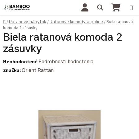
Prejsť na obsah
Hľadať
NÁKU
Domov
Biela ratanová
/
Ratanový nábytok
/
Ratanové komody a police
/
komoda 2 zásuvky
Biela ratanová komoda 2
zásuvky
Priemerné hodnotenie produktu je 0,0 z 5 hviezdičiek.
Neohodnotené
Podrobnosti hodnotenia
Značka:
Orient Rattan