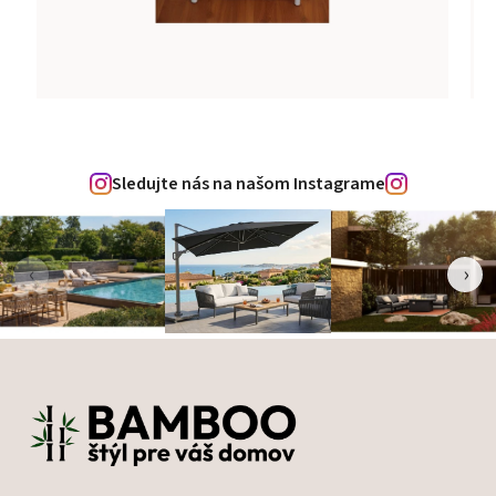
Sledujte nás na našom Instagrame
‹
›
Zápätie