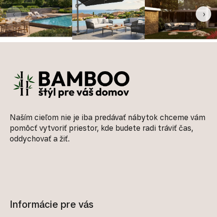
‹
›
Zápätie
Naším cieľom nie je iba predávať nábytok chceme vám
pomôcť vytvoriť priestor, kde budete radi tráviť čas,
oddychovať a žiť.
Informácie pre vás