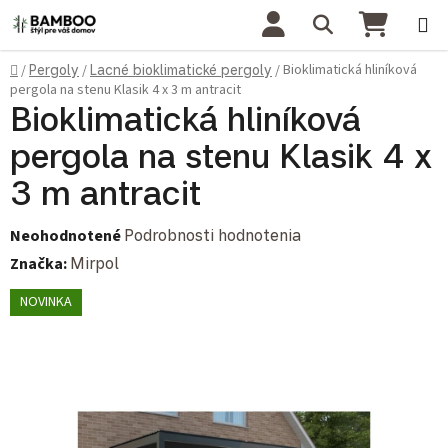
Prejsť na obsah
Hľadať
NÁKU
Domov
Bioklimatická hliníková
/
Pergoly
/
Lacné bioklimatické pergoly
/
pergola na stenu Klasik 4 x 3 m antracit
Bioklimatická hliníková
pergola na stenu Klasik 4 x
3 m antracit
Priemerné hodnotenie produktu je 0,0 z 5 hviezdičiek.
Neohodnotené
Podrobnosti hodnotenia
Značka:
Mirpol
NOVINKA