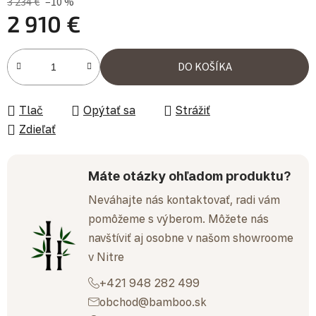
3 234 €
–10 %
2 910 €
Jednotková cena:
DO KOŠÍKA
Tlač
Opýtať sa
Strážiť
Zdieľať
Máte otázky ohľadom produktu?
Neváhajte nás kontaktovať, radi vám
pomôžeme s výberom. Môžete nás
navštíviť aj osobne v našom showroome
v Nitre
+421 948 282 499
obchod@bamboo.sk