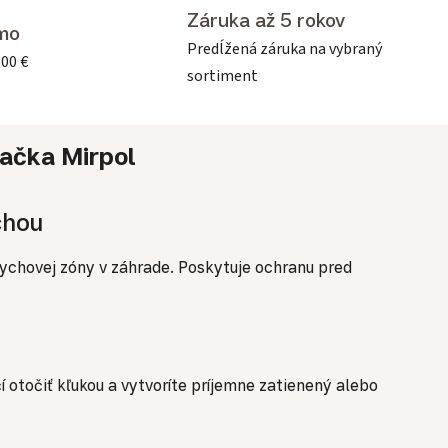
Záruka až 5 rokov
mo
Predĺžená záruka na vybraný
500 €
sortiment
ačka
Mirpol
chou
dychovej zóny v záhrade. Poskytuje ochranu pred
 otočiť kľukou a vytvoríte príjemne zatienený alebo