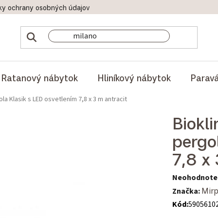
ky ochrany osobných údajov
Doprava a platby
Reklamač
Ratanový nábytok
Hliníkový nábytok
Parav
la Klasik s LED osvetlením 7,8 x 3 m antracit
Biokl
pergo
7,8 x 
Priemerné hod
Neohodnote
Značka:
Mirp
Kód:
5905610