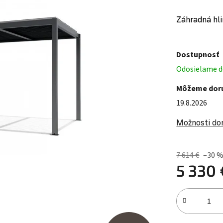
Záhradná hli
Dostupnosť
Odosielame do
Môžeme doru
19.8.2026
Možnosti do
7 614 €
–30 
5 330 
Jednotková c