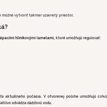
 možné vytvoriť takmer uzavretý priestor.
ká?
ápacími hliníkovými lamelami
, ktoré umožňujú regulovať:
a aktuálneho počasia. V otvorenej polohe umožňujú cirkulá
ľahlivo odvádza dažďovú vodu.