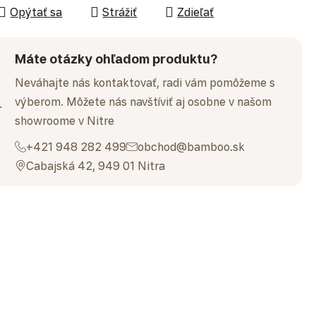
Opýtať sa
Strážiť
Zdieľať
Máte otázky ohľadom produktu?
Neváhajte nás kontaktovať, radi vám pomôžeme s
výberom. Môžete nás navštíviť aj osobne v našom
showroome v Nitre
+421 948 282 499
obchod@bamboo.sk
Cabajská 42, 949 01 Nitra