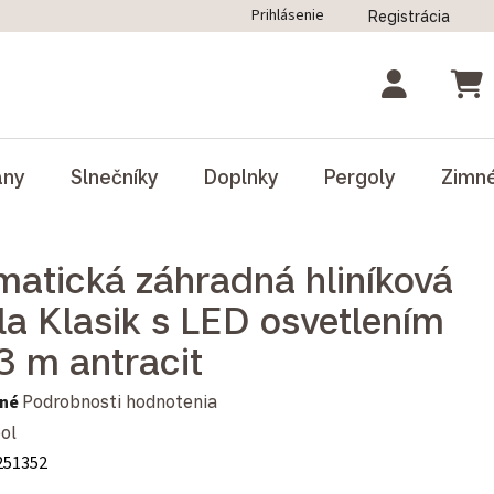
Prihlásenie
Registrácia
ný poriadok
Blog
Odstúpenie od zmluvy
NÁK
ány
Slnečníky
Doplnky
Pergoly
Zimn
imatická záhradná hliníková
la Klasik s LED osvetlením
3 m antracit
notenie produktu je 0,0 z 5 hviezdičiek.
né
Podrobnosti hodnotenia
ol
251352