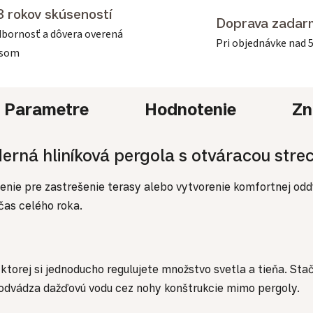
3 rokov skúseností
Doprava zadar
bornosť a dôvera overená
Pri objednávke nad 
asom
Parametre
Hodnotenie
Zn
erná hliníková pergola s otváracou stre
šenie pre zastrešenie terasy alebo vytvorenie komfortnej od
čas celého roka.
orej si jednoducho regulujete množstvo svetla a tieňa. Stačí
 odvádza dažďovú vodu cez nohy konštrukcie mimo pergoly.