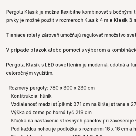
Pergolu Klasik je možné flexibilne kombinovať s bočnými t
prvky je možné použiť v rozmeroch
Klasik 4 m a Klasik 3 
Tieniace rolety zároveň umožňujú regulovať množstvo svetl
V prípade otázok alebo pomoci s výberom a kombinácio
Pergola Klasik s LED osvetlením
je moderná, odolná a fu
celoročným využitím.
Rozmery pergoly: 780 x 300 x 230 cm
Konštrukcia: hliník
Vzdialenosť medzi stĺpikmi: 371 cm na širšej strane a 2
Výška od zeme po hornú tyč 218 cm
Kľučka na nastavenie strešných panelov pri zavesení je
Pod každou nohou je podložka s rozmermi 16 x 16 cm a 