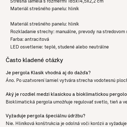
Strešná lamela s rozmermi 185x14,5x2,2 cm
Materiál strešného panelu: hliník
Materiál strešného panelu: hliník
Rozkladanie strechy: manuálne, prevody na stredovom n
Farba: antracitová
LED osvetlenie: teplé, studené alebo neutrálne
Často kladené otázky
Je pergola Klasik vhodná aj do dažďa?
Áno. Po uzatvorení lamiel vytvára strecha vodotesnú plo
Aký je rozdiel medzi klasickou a bioklimatickou pergol
Bioklimatická pergola umožňuje regulovať svetlo, tieň a 
Vyžaduje pergola špeciálnu údržbu?
Nie. Hliníková konštrukcia je odolná voči korózii a vyžaduj