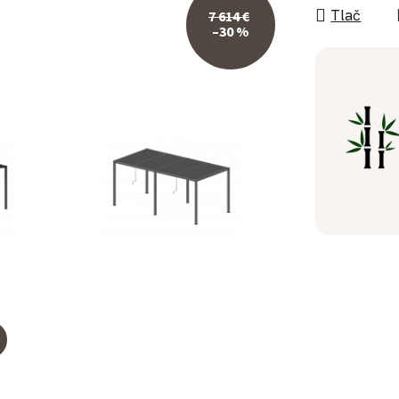
Tlač
7 614 €
–30 %