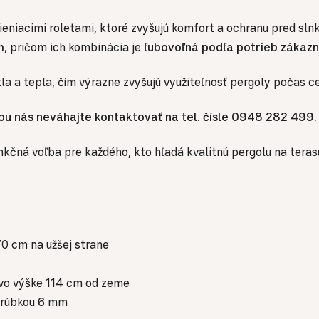
ieniacimi roletami, ktoré zvyšujú komfort a ochranu pred sl
m
, pričom ich kombinácia je
ľubovoľná podľa potrieb zákazn
a a tepla, čím výrazne zvyšujú využiteľnosť pergoly počas ce
u nás neváhajte kontaktovať na tel. čísle 0948 282 499.
nkčná voľba pre každého, kto hľadá kvalitnú pergolu na teras
70 cm na užšej strane
 vo výške 114 cm od zeme
hrúbkou 6 mm