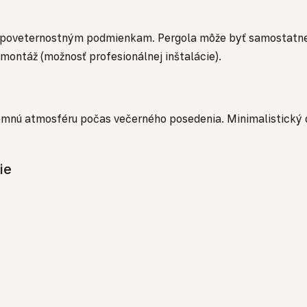
i a poveternostným podmienkam. Pergola môže byť samostatn
montáž (možnosť profesionálnej inštalácie).
ríjemnú atmosféru počas večerného posedenia. Minimalistický
ie