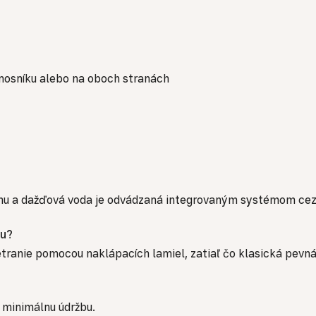
osníku alebo na oboch stranách
chu a dažďová voda je odvádzaná integrovaným systémom cez
ou?
vetranie pomocou naklápacích lamiel, zatiaľ čo klasická pev
e minimálnu údržbu.