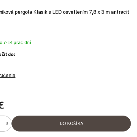
níková pergola Klasik s LED osvetlením 7,8 x 3 m antracit
 7-14 prac. dní
čiť do:
ručenia
%
€
ena:
DO KOŠÍKA