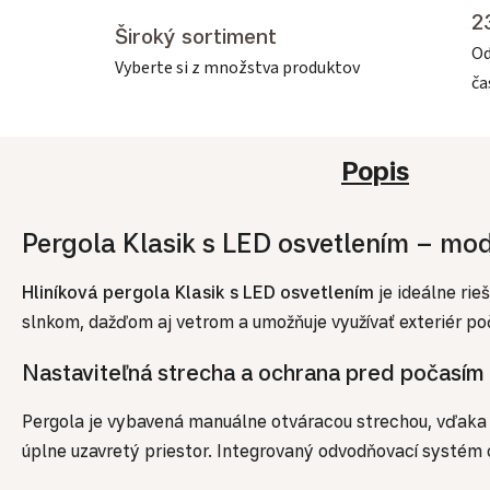
2
Široký sortiment
Od
Vyberte si z množstva produktov
č
Popis
Pergola Klasik s LED osvetlením – mod
Hliníková pergola Klasik s LED osvetlením
je ideálne rie
slnkom, dažďom aj vetrom a umožňuje využívať exteriér po
Nastaviteľná strecha a ochrana pred počasím
Pergola je vybavená manuálne otváracou strechou, vďaka kt
úplne uzavretý priestor. Integrovaný odvodňovací systém