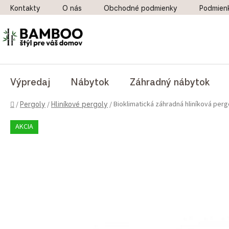
Prejsť na obsah
Kontakty
O nás
Obchodné podmienky
Podmien
Výpredaj
Nábytok
Záhradný nábytok
Domov
Bioklimatická záhradná hliníková pergo
/
Pergoly
/
Hliníkové pergoly
/
AKCIA