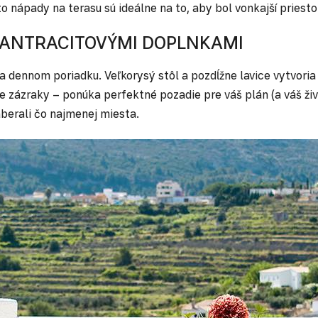
nápady na terasu sú ideálne na to, aby bol vonkajší priestor
S ANTRACITOVÝMI DOPLNKAMI
 dennom poriadku. Veľkorysý stôl a pozdĺžne lavice vytvoria 
e zázraky – ponúka perfektné pozadie pre váš plán (a váš živo
aberali čo najmenej miesta.