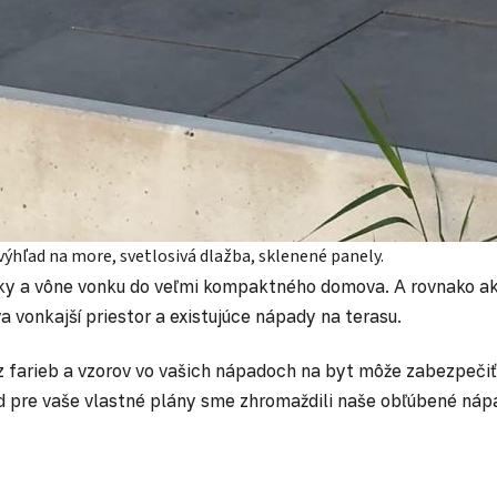
ýhľad na more, svetlosivá dlažba, sklenené panely.
uky a vône vonku do veľmi kompaktného domova. A rovnako a
 vonkajší priestor a existujúce nápady na terasu.
draz farieb a vzorov vo vašich nápadoch na byt môže zabezpeči
od pre vaše vlastné plány sme zhromaždili naše obľúbené náp