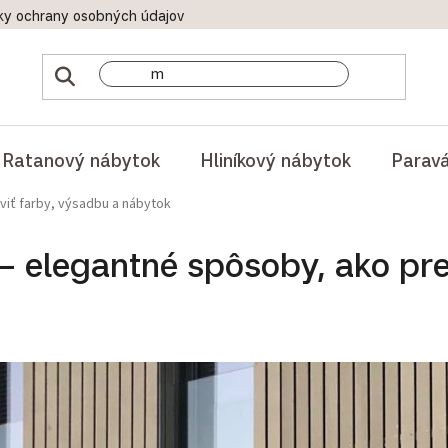
ky ochrany osobných údajov
Doprava a platby
Reklamač
Ratanový nábytok
Hliníkový nábytok
Parav
viť farby, výsadbu a nábytok
– elegantné spôsoby, ako pre