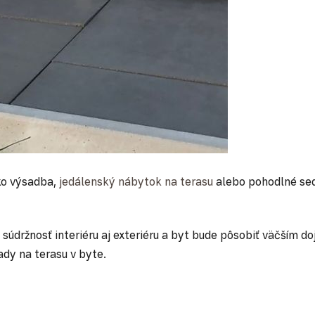
ko výsadba,
jedálenský nábytok na terasu
alebo pohodlné se
ť súdržnosť interiéru aj exteriéru a byt bude pôsobiť väčším
ady na terasu v byte.