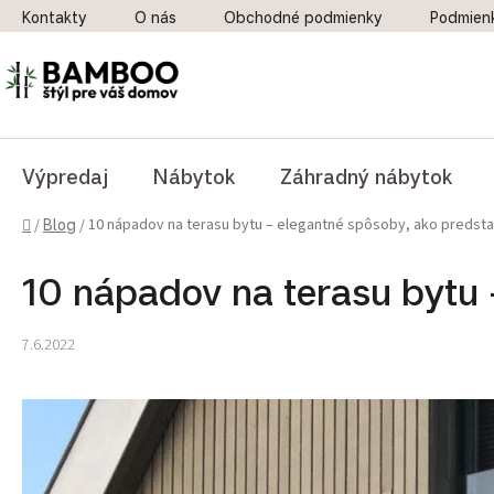
Prejsť na obsah
Kontakty
O nás
Obchodné podmienky
Podmien
Výpredaj
Nábytok
Záhradný nábytok
Domov
10 nápadov na terasu bytu – elegantné spôsoby, ako predsta
/
Blog
/
10 nápadov na terasu bytu 
7.6.2022