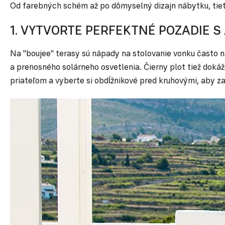
Od farebných schém až po dômyselný dizajn nábytku, tieto 
1. VYTVORTE PERFEKTNÉ POZADIE 
Na "boujee" terasy sú nápady na stolovanie vonku často na
a prenosného solárneho osvetlenia. Čierny plot tiež dokáž
priateľom a vyberte si obdĺžnikové pred kruhovými, aby z