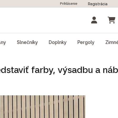
Prihlásenie
Registrácia
ný poriadok
Blog
Odstúpenie od zmluvy
NÁK
ány
Slnečníky
Doplnky
Pergoly
Zimn
dstaviť farby, výsadbu a ná