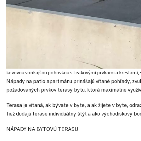
kovovou vonkajšou pohovkou s teakovými prvkami a kreslami, v
Nápady na patio apartmánu prinášajú vítané pohľady, zv
požadovaných prvkov terasy bytu, ktorá maximálne využíva
Terasa je vítaná, ak bývate v byte, a ak žijete v byte, o
tiež dodajú terase individuálny štýl a ako východiskový b
NÁPADY NA BYTOVÚ TERASU