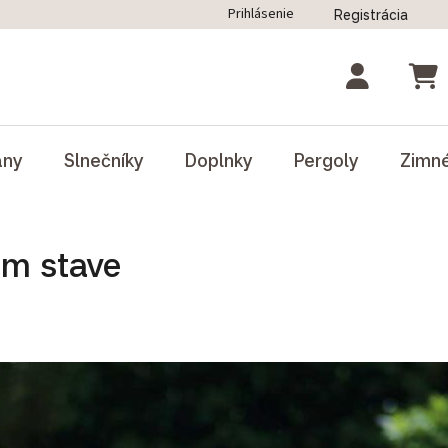
Prihlásenie
Registrácia
ný poriadok
Blog
Odstúpenie od zmluvy
NÁK
ány
Slnečníky
Doplnky
Pergoly
Zimn
om stave