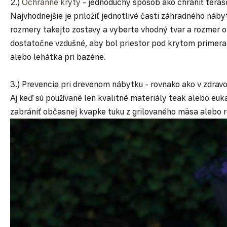
2.)
Ochranné kryty
- jednoduchý spôsob ako chrániť teras
Najvhodnejšie je priložiť jednotlivé časti záhradného náb
rozmery takejto zostavy a vyberte vhodný tvar a rozmer o
dostatočne vzdušné, aby bol priestor pod krytom primera
alebo lehátka pri bazéne.
3.) Prevencia pri drevenom nábytku - rovnako ako v zdrav
Aj keď sú používané len kvalitné materiály teak alebo euk
zabrániť občasnej kvapke tuku z grilovaného mäsa alebo ro