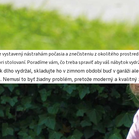
e vystavený nástrahám počasia a znečisteniu z okolitého prostredi
i stolovaní. Poradíme vám, čo treba spraviť aby váš nábytok vydrž
ok dlho vydržal, skladujte ho v zimnom období buď v garáži
 Nemusí to byť žiadny problém, pretože moderný a kvalitný 