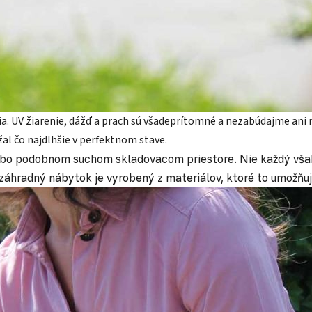
a. UV žiarenie, dážď a prach sú všadeprítomné a nezabúdajme ani n
al čo najdlhšie v perfektnom stave.
 alebo podobnom suchom skladovacom priestore. Nie každý v
záhradný nábytok je vyrobený z materiálov, ktoré to umožňuj