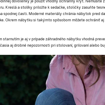
odinnej dovolenky je použiť vhodný ochranný kryt. Nemusíte 
u. Kreslá a stolíky priložte k sedačke, stoličky zasuňte tes
á na spodnej časti. Moderné materiály chránia nábytok pred 
ke. Okrem nábytku si takýmto spôsobom môžete ochrániť aj zá
m starnutím je aj v prípade záhradného nábytku vhodná preven
časia aj drobné nepozornosti pri stolovaní, grilovaní alebo b