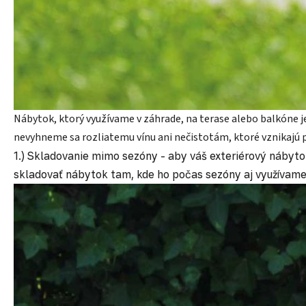
Nábytok, ktorý využívame v záhrade, na terase alebo balkóne j
nevyhneme sa rozliatemu vínu ani nečistotám, ktoré vznikajú pr
1.) Skladovanie mimo sezóny - aby váš exteriérový nábyt
skladovať nábytok tam, kde ho počas sezóny aj využívame.