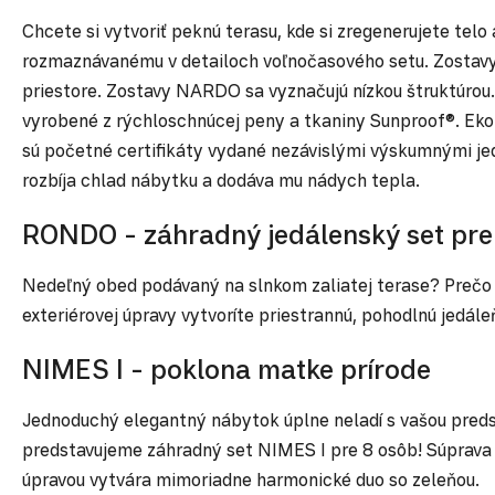
Chcete si vytvoriť peknú terasu, kde si zregenerujete t
rozmaznávanému v detailoch voľnočasového setu. Zostavy 
priestore. Zostavy NARDO sa vyznačujú nízkou štruktúrou.
vyrobené z rýchloschnúcej peny a tkaniny Sunproof®. Eko
sú početné certifikáty vydané nezávislými výskumnými jed
rozbíja chlad nábytku a dodáva mu nádych tepla.
RONDO - záhradný jedálenský set pre
Nedeľný obed podávaný na slnkom zaliatej terase? Prečo 
exteriérovej úpravy vytvoríte priestrannú, pohodlnú jed
NIMES I - poklona matke prírode
Jednoduchý elegantný nábytok úplne neladí s vašou preds
predstavujeme záhradný set NIMES I pre 8 osôb! Súprava
úpravou vytvára mimoriadne harmonické duo so zeleňou.