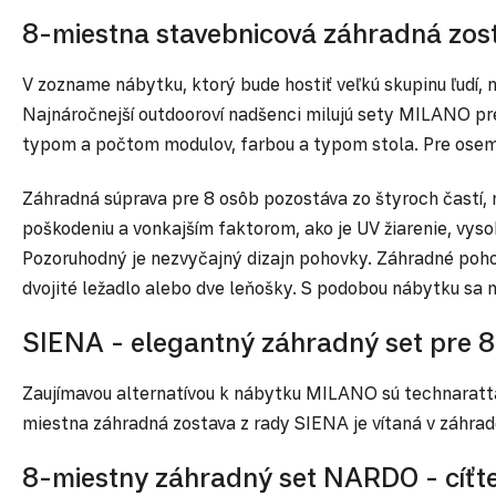
8-miestna stavebnicová záhradná zos
V zozname nábytku, ktorý bude hostiť veľkú skupinu ľudí
Najnáročnejší outdooroví nadšenci milujú sety MILANO pre
typom a počtom modulov, farbou a typom stola. Pre osem (
Záhradná súprava pre 8 osôb pozostáva zo štyroch častí, 
poškodeniu a vonkajším faktorom, ako je UV žiarenie, vy
Pozoruhodný je nezvyčajný dizajn pohovky. Záhradné pohovk
dvojité ležadlo alebo dve leňošky. S podobou nábytku sa
SIENA - elegantný záhradný set pre 
Zaujímavou alternatívou k nábytku MILANO sú technarattan
miestna záhradná zostava z rady SIENA je vítaná v záhra
8-miestny záhradný set NARDO - cíťte