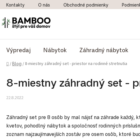
Prejsť na obsah
Kontakty
O nás
Obchodné podmienky
Podmien
Výpredaj
Nábytok
Záhradný nábytok
Domov
8-miestny záhradný set - priestor na rodinné stretnutia
/
Blog
/
8-miestny záhradný set - pr
22.8.2022
Záhradný set pre 8 osôb by mal nájsť na záhrade každý, k
kvetov, pohodlný nábytok a spoločnosť rodinných príslušník
zoznam najzaujímavejších zostáv pre osem osôb, ktoré budú