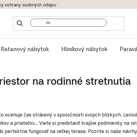
ky ochrany osobných údajov
Doprava a platby
Reklamač
Ratanový nábytok
Hliníkový nábytok
Parav
iestor na rodinné stretnutia
to oceňuje čas strávený v spoločnosti svojich blízkych. Len
ov a priateľov... Viete si predstaviť krajšie podmienky na rel
 perfektne fungovať na veľkej terase. Pozrite si naše návrhy 