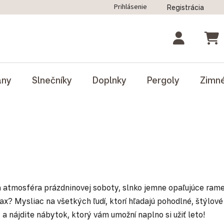
Prihlásenie
Registrácia
ný poriadok
Blog
Odstúpenie od zmluvy
NÁK
ány
Slnečníky
Doplnky
Pergoly
Zimn
ivá atmosféra prázdninovej soboty, slnko jemne opaľujúce ra
ax? Mysliac na všetkých ľudí, ktorí hľadajú pohodlné, štýlové 
a nájdite nábytok, ktorý vám umožní naplno si užiť leto!