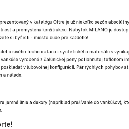
rezentovaný v katalógu Oltre je už niekoľko sezón absolútn
odolnosť a premyslenú konštrukciu. Nábytok MILANO je dostup
te si byť istí - miesto bude pre každého!
o alebo sivého technoratanu - syntetického materiálu s vyni
ké vankúše vyrobené z čalúnickej peny potiahnutej teflónom
oskladať v ľubovoľnej konfigurácii. Pár rýchlych pohybov sta
m a nálade.
 jemné línie a dekory (napríklad prešívanie do vankúšov), kt
m.
rte!