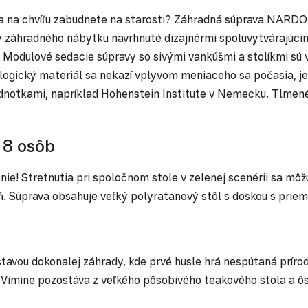
elo a na chvíľu zabudnete na starosti? Záhradná súprava NA
záhradného nábytku navrhnuté dizajnérmi spoluvytvárajúcim
 Modulové sedacie súpravy so sivými vankúšmi a stolíkmi sú 
logický materiál sa nekazí vplyvom meniaceho sa počasia, j
notkami, napríklad Hohenstein Institute v Nemecku. Tlmené,
 8 osôb
nie! Stretnutia pri spoločnom stole v zelenej scenérii sa 
áleň. Súprava obsahuje veľký polyratanový stôl s doskou s 
tavou dokonalej záhrady, kde prvé husle hrá nespútaná príro
 Vimine pozostáva z veľkého pôsobivého teakového stola a ô