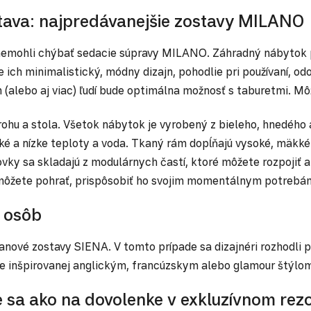
tava: najpredávanejšie zostavy MILANO
, nemohli chýbať sedacie súpravy MILANO. Záhradný nábytok p
 ich minimalistický, módny dizajn, pohodlie pri používaní, 
alebo aj viac) ľudí bude optimálna možnosť s taburetmi. Môže
rohu a stola. Všetok nábytok je vyrobený z bieleho, hnedéh
soké a nízke teploty a voda. Tkaný rám dopĺňajú vysoké, mäk
y sa skladajú z modulárnych častí, ktoré môžete rozpojiť a p
 môžete pohrať, prispôsobiť ho svojim momentálnym potrebá
8 osôb
ové zostavy SIENA. V tomto prípade sa dizajnéri rozhodli pre
de inšpirovanej anglickým, francúzskym alebo glamour štýlo
 sa ako na dovolenke v exkluzívnom rezo