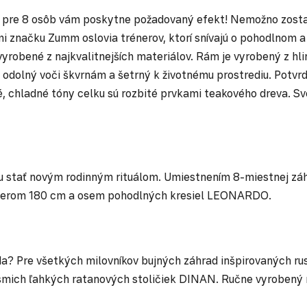
RDO pre 8 osôb vám poskytne požadovaný efekt! Nemožno zost
i značku Zumm oslovia trénerov, ktorí snívajú o pohodlnom 
vyrobené z najkvalitnejších materiálov. Rám je vyrobený z h
e odolný voči škvrnám a šetrný k životnému prostrediu. Pot
 chladné tóny celku sú rozbité prvkami teakového dreva. Sve
môžu stať novým rodinným rituálom. Umiestnením 8-miestnej 
priemerom 180 cm a osem pohodlných kresiel LEONARDO.
da? Pre všetkých milovníkov bujných záhrad inšpirovaných r
smich ľahkých ratanových stoličiek DINAN. Ručne vyrobený 