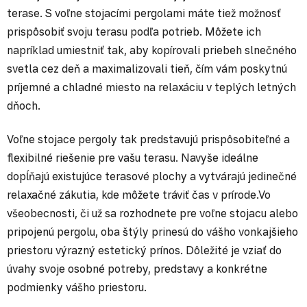
terase. S voľne stojacími pergolami máte tiež možnosť
prispôsobiť svoju terasu podľa potrieb. Môžete ich
napríklad umiestniť tak, aby kopírovali priebeh slnečného
svetla cez deň a maximalizovali tieň, čím vám poskytnú
príjemné a chladné miesto na relaxáciu v teplých letných
dňoch.
Voľne stojace pergoly tak predstavujú prispôsobiteľné a
flexibilné riešenie pre vašu terasu. Navyše ideálne
dopĺňajú existujúce terasové plochy a vytvárajú jedinečné
relaxačné zákutia, kde môžete tráviť čas v prírode.Vo
všeobecnosti, či už sa rozhodnete pre voľne stojacu alebo
pripojenú pergolu, oba štýly prinesú do vášho vonkajšieho
priestoru výrazný estetický prínos. Dôležité je vziať do
úvahy svoje osobné potreby, predstavy a konkrétne
podmienky vášho priestoru.