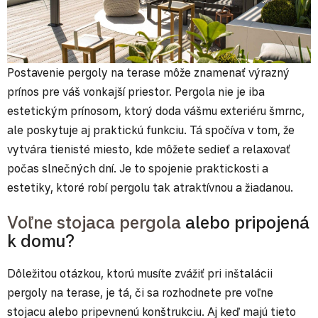
Postavenie pergoly na terase môže znamenať výrazný
prínos pre váš vonkajší priestor. Pergola nie je iba
estetickým prínosom, ktorý doda vášmu exteriéru šmrnc,
ale poskytuje aj praktickú funkciu. Tá spočíva v tom, že
vytvára tienisté miesto, kde môžete sedieť a relaxovať
počas slnečných dní. Je to spojenie praktickosti a
estetiky, ktoré robí pergolu tak atraktívnou a žiadanou.
Voľne stojaca pergola
alebo pripojená
k domu?
Dôležitou otázkou, ktorú musíte zvážiť pri inštalácii
pergoly na terase, je tá, či sa rozhodnete pre voľne
stojacu alebo pripevnenú konštrukciu. Aj keď majú tieto