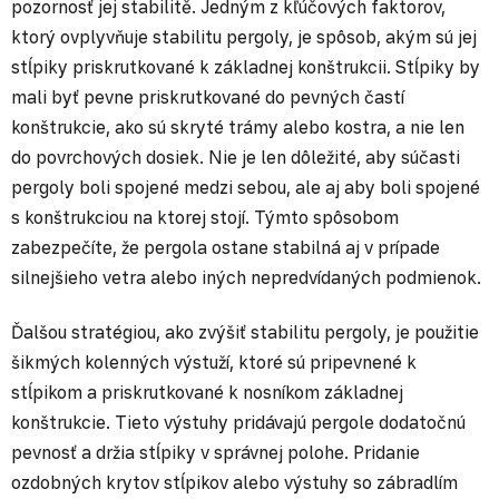
pozornosť jej stabilitě. Jedným z kľúčových faktorov,
ktorý ovplyvňuje stabilitu pergoly, je spôsob, akým sú jej
stĺpiky priskrutkované k základnej konštrukcii. Stĺpiky by
mali byť pevne priskrutkované do pevných častí
konštrukcie, ako sú skryté trámy alebo kostra, a nie len
do povrchových dosiek. Nie je len dôležité, aby súčasti
pergoly boli spojené medzi sebou, ale aj aby boli spojené
s konštrukciou na ktorej stojí. Týmto spôsobom
zabezpečíte, že pergola ostane stabilná aj v prípade
silnejšieho vetra alebo iných nepredvídaných podmienok.
Ďalšou stratégiou, ako zvýšiť stabilitu pergoly, je použitie
šikmých kolenných výstuží, ktoré sú pripevnené k
stĺpikom a priskrutkované k nosníkom základnej
konštrukcie. Tieto výstuhy pridávajú pergole dodatočnú
pevnosť a držia stĺpiky v správnej polohe. Pridanie
ozdobných krytov stĺpikov alebo výstuhy so zábradlím