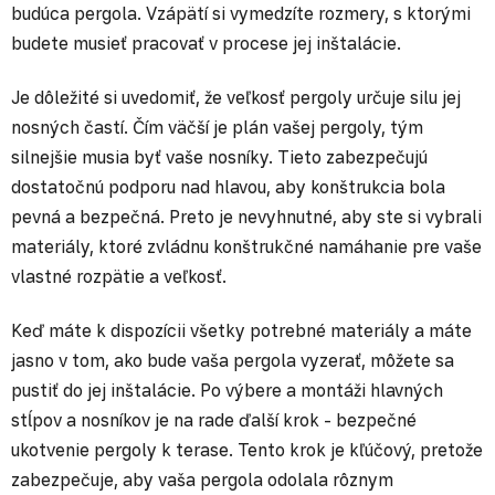
budúca pergola. Vzápätí si vymedzíte rozmery, s ktorými
budete musieť pracovať v procese jej inštalácie.
Je dôležité si uvedomiť, že veľkosť pergoly určuje silu jej
nosných častí. Čím väčší je plán vašej pergoly, tým
silnejšie musia byť vaše nosníky. Tieto zabezpečujú
dostatočnú podporu nad hlavou, aby konštrukcia bola
pevná a bezpečná. Preto je nevyhnutné, aby ste si vybrali
materiály, ktoré zvládnu konštrukčné namáhanie pre vaše
vlastné rozpätie a veľkosť.
Keď máte k dispozícii všetky potrebné materiály a máte
jasno v tom, ako bude vaša pergola vyzerať, môžete sa
pustiť do jej inštalácie. Po výbere a montáži hlavných
stĺpov a nosníkov je na rade ďalší krok - bezpečné
ukotvenie pergoly k terase. Tento krok je kľúčový, pretože
zabezpečuje, aby vaša pergola odolala rôznym