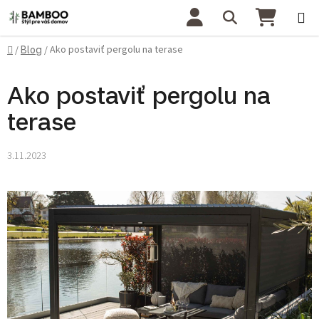
Prejsť na obsah
Hľadať
NÁKU
Domov
Ako postaviť pergolu na terase
/
Blog
/
Ako postaviť pergolu na
terase
3.11.2023