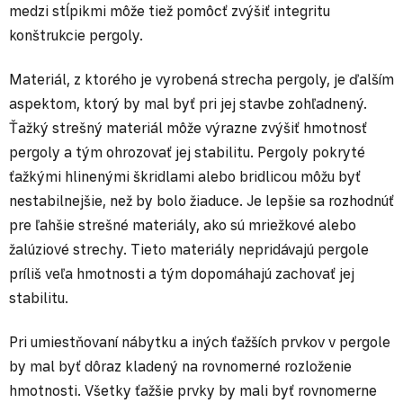
medzi stĺpikmi môže tiež pomôcť zvýšiť integritu
konštrukcie pergoly.
Materiál, z ktorého je vyrobená strecha pergoly, je ďalším
aspektom, ktorý by mal byť pri jej stavbe zohľadnený.
Ťažký strešný materiál môže výrazne zvýšiť hmotnosť
pergoly a tým ohrozovať jej stabilitu. Pergoly pokryté
ťažkými hlinenými škridlami alebo bridlicou môžu byť
nestabilnejšie, než by bolo žiaduce. Je lepšie sa rozhodnúť
pre ľahšie strešné materiály, ako sú mriežkové alebo
žalúziové strechy. Tieto materiály nepridávajú pergole
príliš veľa hmotnosti a tým dopomáhajú zachovať jej
stabilitu.
Pri umiestňovaní nábytku a iných ťažších prvkov v pergole
by mal byť dôraz kladený na rovnomerné rozloženie
hmotnosti. Všetky ťažšie prvky by mali byť rovnomerne