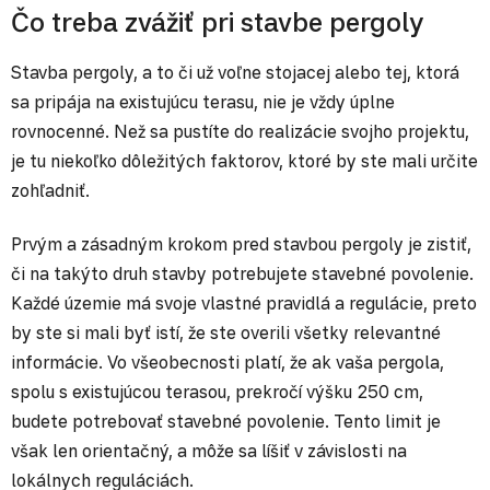
Čo treba zvážiť pri stavbe pergoly
Stavba pergoly, a to či už voľne stojacej alebo tej, ktorá
sa pripája na existujúcu terasu, nie je vždy úplne
rovnocenné. Než sa pustíte do realizácie svojho projektu,
je tu niekoľko dôležitých faktorov, ktoré by ste mali určite
zohľadniť.
Prvým a zásadným krokom pred stavbou pergoly je zistiť,
či na takýto druh stavby potrebujete stavebné povolenie.
Každé územie má svoje vlastné pravidlá a regulácie, preto
by ste si mali byť istí, že ste overili všetky relevantné
informácie. Vo všeobecnosti platí, že ak vaša pergola,
spolu s existujúcou terasou, prekročí výšku 250 cm,
budete potrebovať stavebné povolenie. Tento limit je
však len orientačný, a môže sa líšiť v závislosti na
lokálnych reguláciách.