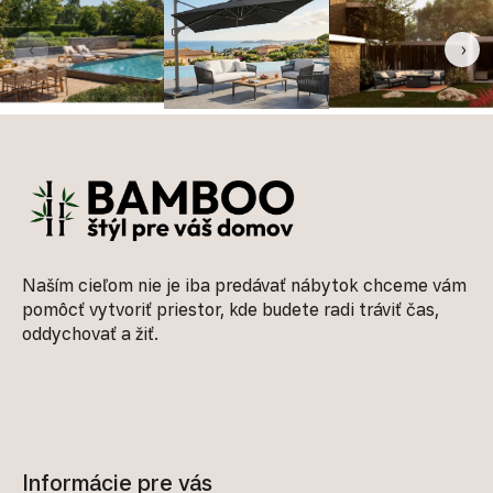
‹
›
Zápätie
Naším cieľom nie je iba predávať nábytok chceme vám
pomôcť vytvoriť priestor, kde budete radi tráviť čas,
oddychovať a žiť.
Informácie pre vás