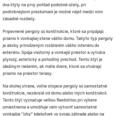
dva štýly na prvý pohľad podobné účely, pri
podrobnejšom preskúmaní je možné nájsť medzi nimi
zásadné rozdiely.
Pripevnené pergoly sú konštrukcie, ktoré sa pripájajú
priamo k vonkajšej stene vášho domu. Takýto typ pergoly
je akoby prirodzeným rozšírením vášho interiéru do
exteriéru. Spája vnútorný a vonkajší priestor a vytvára
plynulý, estetický a pohodlný prechod. Tento štýl je
ideálnym riešením, ak máte dvere, ktoré sa otvárajú
priamo na priestor terasy.
Na druhej strane, voľne stojace pergoly sú samostatné
konštrukcie, nezávislé od domu alebo iných konštrukcií.
Tento štýl vyznačuje veľkou flexibilitou pri výbere
umiestnenia a umožňuje vám vytvoriť samostatné
vonkajšie "izby" kdekoľvek vo svojej záhrade alebo na