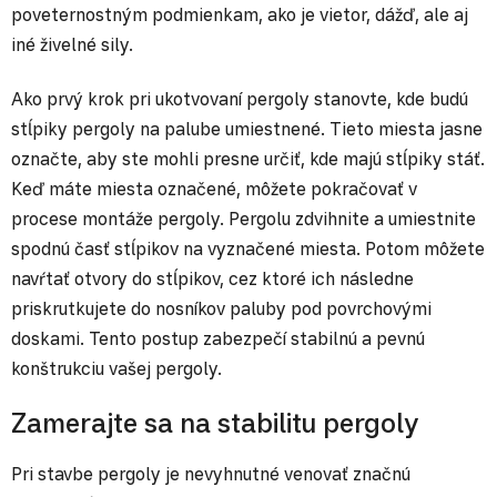
poveternostným podmienkam, ako je vietor, dážď, ale aj
iné živelné sily.
Ako prvý krok pri ukotvovaní pergoly stanovte, kde budú
stĺpiky pergoly na palube umiestnené. Tieto miesta jasne
označte, aby ste mohli presne určiť, kde majú stĺpiky stáť.
Keď máte miesta označené, môžete pokračovať v
procese montáže pergoly. Pergolu zdvihnite a umiestnite
spodnú časť stĺpikov na vyznačené miesta. Potom môžete
navŕtať otvory do stĺpikov, cez ktoré ich následne
priskrutkujete do nosníkov paluby pod povrchovými
doskami. Tento postup zabezpečí stabilnú a pevnú
konštrukciu vašej pergoly.
Zamerajte sa na stabilitu pergoly
Pri stavbe pergoly je nevyhnutné venovať značnú