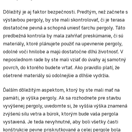
Dôležitý je aj faktor bezpečnosti. Predtým, než začnete s
výstavbou pergoly, by ste mali skontrolovať, či je terasa
dostatočne pevná a schopná uniesť ťarchu pergoly. Táto
predbežná kontrola by mala zahŕňať preskúmanie, či sú
materiály, ktoré plánujete použiť na upevnenie pergoly,
odolné voči hnilobe a majú dostatočne dlhú životnosť. V
neposlednom rade by ste mali vziať do úvahy aj samotný
povrch, do ktorého budete vŕtať. Ako pravidlo platí, že
ošetrené materiály sú odolnejšie a dlhšie vydržia.
Ďalším dôležitým aspektom, ktorý by ste mali mať na
pamäti, je výška pergoly. Ak sa rozhodnete pre stavbu
vyvýšenej pergoly, uvedomte si, že vyššia výška znamená
zvýšenú silu vetra a búrok, ktorým bude vaša pergola
vystavená. Je teda nevyhnutné, aby boli všetky časti
konštrukcie pevne priskrutkované a celej pergole bola