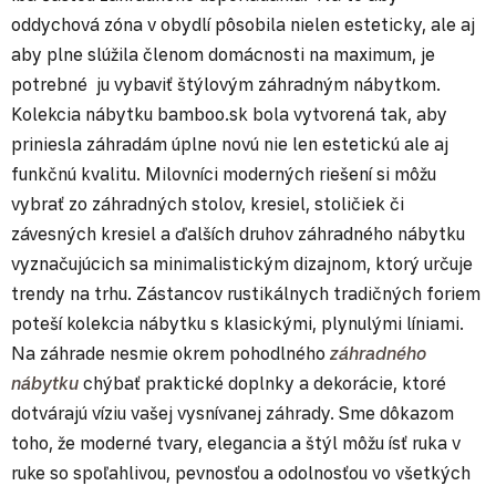
oddychová zóna v obydlí pôsobila nielen esteticky, ale aj
aby plne slúžila členom domácnosti na maximum, je
potrebné ju vybaviť štýlovým záhradným nábytkom.
Kolekcia nábytku bamboo.sk bola vytvorená tak, aby
priniesla záhradám úplne novú nie len estetickú ale aj
funkčnú kvalitu. Milovníci moderných riešení si môžu
vybrať zo záhradných stolov, kresiel, stoličiek či
závesných kresiel a ďalších druhov záhradného nábytku
vyznačujúcich sa minimalistickým dizajnom, ktorý určuje
trendy na trhu. Zástancov rustikálnych tradičných foriem
poteší kolekcia nábytku s klasickými, plynulými líniami.
Na záhrade nesmie okrem pohodlného
záhradného
nábytku
chýbať praktické doplnky a dekorácie, ktoré
dotvárajú víziu vašej vysnívanej záhrady. Sme dôkazom
toho, že moderné tvary, elegancia a štýl môžu ísť ruka v
ruke so spoľahlivou, pevnosťou a odolnosťou vo všetkých