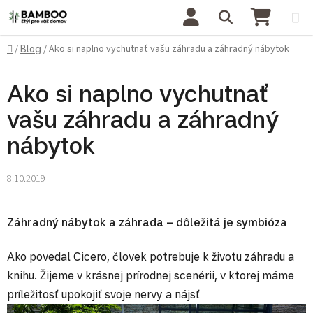
Prejsť na obsah
Hľadať
NÁKU
Domov
Ako si naplno vychutnať vašu záhradu a záhradný nábytok
/
Blog
/
Ako si naplno vychutnať
vašu záhradu a záhradný
nábytok
8.10.2019
Záhradný nábytok a záhrada – dôležitá je symbióza
Ako povedal Cicero, človek potrebuje k životu záhradu a
knihu. Žijeme v krásnej prírodnej scenérii, v ktorej máme
príležitosť upokojiť svoje nervy a nájsť