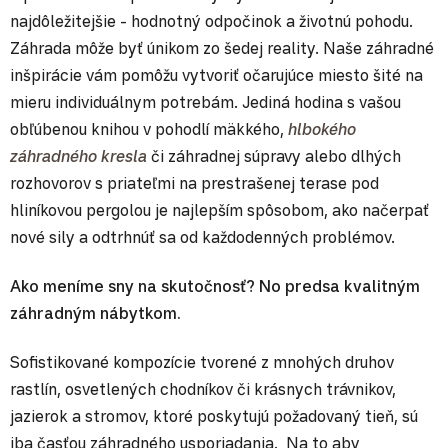
najdôležitejšie - hodnotný odpočinok a životnú pohodu.
Záhrada môže byť únikom zo šedej reality. Naše záhradné
inšpirácie vám pomôžu vytvoriť očarujúce miesto šité na
mieru individuálnym potrebám. Jediná hodina s vašou
obľúbenou knihou v pohodlí mäkkého,
hlbokého
záhradného kresla
či záhradnej súpravy alebo dlhých
rozhovorov s priateľmi na prestrašenej terase pod
hliníkovou pergolou je najlepším spôsobom, ako načerpať
nové sily a odtrhnúť sa od každodenných problémov.
Ako meníme sny na skutočnosť? No predsa kvalitným
záhradným nábytkom.
Sofistikované kompozície tvorené z mnohých druhov
rastlín, osvetlených chodníkov či krásnych trávnikov,
jazierok a stromov, ktoré poskytujú požadovaný tieň, sú
iba časťou záhradného usporiadania. Na to aby