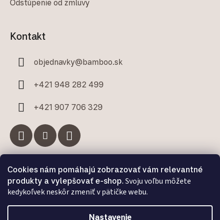
Odstúpenie od zmluvy
Kontakt
objednavky
@
bamboo.sk
+421 948 282 499
+421 907 706 329
Cookies nám pomáhajú zobrazovať vám relevantné
Facebook
produkty a vylepšovať e-shop.
Svoju voľbu môžete
kedykoľvek neskôr zmeniť v pätičke webu.
Bamboo.sk
Nastavenie