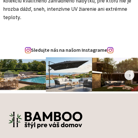
kolekciu kvalitného záhradného nábytku, pre ktorú nie je
hrozba dážď, sneh, intenzívne UV žiarenie ani extrémne
teploty.
Sledujte nás na našom Instagrame
‹
›
Zápätie