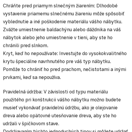
Chráňte pred priamym slnečným žiarením: Dlhodobé
vystavenie priamemu slnečnému žiareniu môže spôsobiť
vyblednutie a iné poškodenie materiálu vášho nábytku.
Zvážte umiestnenie baldachýnu alebo dáždnika na váš
nábytok alebo jeho umiestnenie v tieni, aby ste ho
chránili pred slnkom.
Kryt, keď ho nepoužívate: Investujte do vysokokvalitného
krytu špeciálne navrhnutého pre váš typ nábytku.
Pomôže to chrániť ho pred prachom, nečistotami a inými
prvkami, keď sa nepoužíva.
Pravidelná údržba: V závislosti od typu materiálu
použitého pri konštrukcii vášho nábytku možno budete
musieť vykonávať pravidelnú údržbu, ako je olejovanie
dreva alebo opätovné utesňovanie dreva, aby ste ho
udržali v špičkovom stave.
Dodržiavaním týchto jednoduchých tipov si môžete udržať