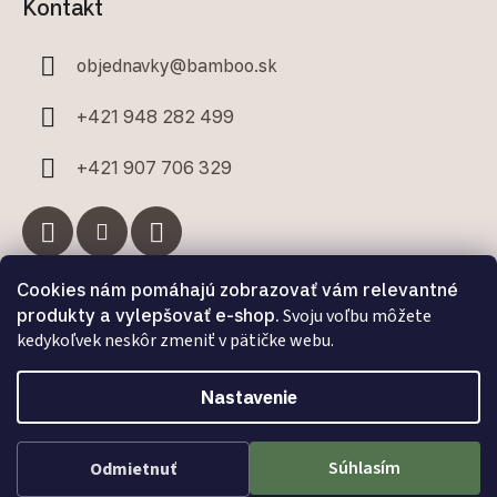
Kontakt
objednavky
@
bamboo.sk
+421 948 282 499
+421 907 706 329
Cookies nám pomáhajú zobrazovať vám relevantné
Facebook
produkty a vylepšovať e-shop.
Svoju voľbu môžete
kedykoľvek neskôr zmeniť v pätičke webu.
Nastavenie
Vytvoril Shoptet Premium
a
Adatelier
Súhlasím
Odmietnuť
Copyright 2026
Bamboo.sk
. Všetky práva vyhradené.