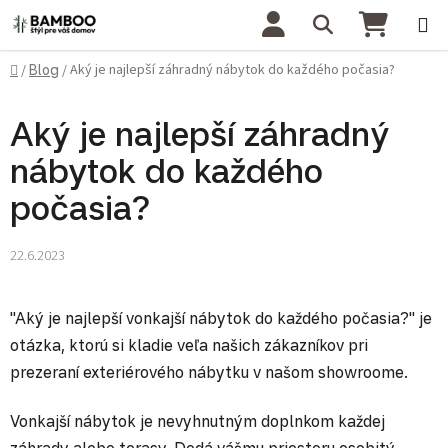
Prejsť na obsah
Hľadať
NÁKU
Domov
Aký je najlepší záhradný nábytok do každého počasia?
/
Blog
/
Aký je najlepší záhradný
nábytok do každého
počasia?
22.6.2023
"Aký je najlepší vonkajší nábytok do každého počasia?" je
otázka, ktorú si kladie veľa našich zákazníkov pri
prezeraní exteriérového nábytku v našom showroome.
Vonkajší nábytok je nevyhnutným doplnkom každej
záhrady alebo terasy. Dodá vášmu priestoru osobitý