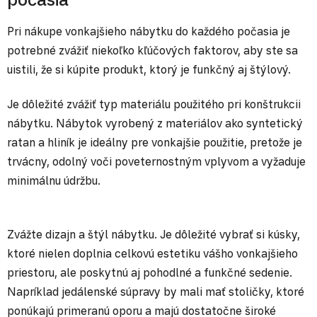
Pri nákupe vonkajšieho nábytku do každého počasia je
potrebné zvážiť niekoľko kľúčových faktorov, aby ste sa
uistili, že si kúpite produkt, ktorý je funkčný aj štýlový.
Je dôležité zvážiť typ materiálu použitého pri konštrukcii
nábytku. Nábytok vyrobený z materiálov ako syntetický
ratan a hliník je ideálny pre vonkajšie použitie, pretože je
trvácny, odolný voči poveternostným vplyvom a vyžaduje
minimálnu údržbu.
Zvážte dizajn a štýl nábytku. Je dôležité vybrať si kúsky,
ktoré nielen doplnia celkovú estetiku vášho vonkajšieho
priestoru, ale poskytnú aj pohodlné a funkčné sedenie.
Napríklad jedálenské súpravy by mali mať stoličky, ktoré
ponúkajú primeranú oporu a majú dostatočne široké