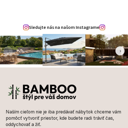
Sledujte nás na našom Instagrame
‹
›
Zápätie
Naším cieľom nie je iba predávať nábytok chceme vám
pomôcť vytvoriť priestor, kde budete radi tráviť čas,
oddychovať a žiť.