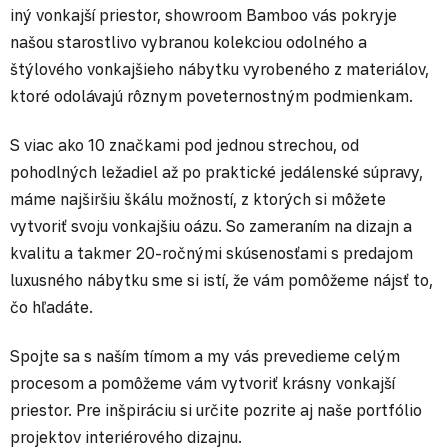
iný vonkajší priestor, showroom Bamboo vás pokryje
našou starostlivo vybranou kolekciou odolného a
štýlového vonkajšieho nábytku vyrobeného z materiálov,
ktoré odolávajú rôznym poveternostným podmienkam.
S viac ako 10 značkami pod jednou strechou, od
pohodlných ležadiel až po praktické jedálenské súpravy,
máme najširšiu škálu možností, z ktorých si môžete
vytvoriť svoju vonkajšiu oázu. So zameraním na dizajn a
kvalitu a takmer 20-ročnými skúsenosťami s predajom
luxusného nábytku sme si istí, že vám pomôžeme nájsť to,
čo hľadáte.
Spojte sa s naším tímom a my vás prevedieme celým
procesom a pomôžeme vám vytvoriť krásny vonkajší
priestor. Pre inšpiráciu si určite pozrite aj naše portfólio
projektov interiérového dizajnu.