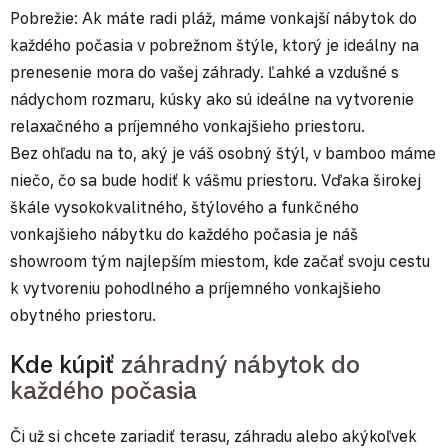
Pobrežie: Ak máte radi pláž, máme vonkajší nábytok do
každého počasia v pobrežnom štýle, ktorý je ideálny na
prenesenie mora do vašej záhrady. Ľahké a vzdušné s
nádychom rozmaru, kúsky ako sú ideálne na vytvorenie
relaxačného a príjemného vonkajšieho priestoru.
Bez ohľadu na to, aký je váš osobný štýl, v bamboo máme
niečo, čo sa bude hodiť k vášmu priestoru. Vďaka širokej
škále vysokokvalitného, štýlového a funkčného
vonkajšieho nábytku do každého počasia je náš
showroom tým najlepším miestom, kde začať svoju cestu
k vytvoreniu pohodlného a príjemného vonkajšieho
obytného priestoru.
Kde kúpiť
záhradný nábytok do
každého počasia
Či už si chcete zariadiť terasu, záhradu alebo akýkoľvek