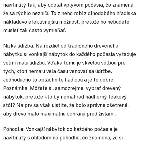
navrhnutý tak, aby odolal vplyvom počasia, čo znamená,
že sa rýchlo nezničí. To z neho robí z dlhodobého hľadiska
nákladovo efektívnejšiu možnosť, pretože ho nebudete
musieť tak často vymieňať.
Nízka údržba: Na rozdiel od tradičného dreveného
nábytku si vonkajší nábytok do každého počasia vyžaduje
veľmi malú údržbu. Vďaka tomu je skvelou voľbou pre
tých, ktorí nemajú veľa času venovať sa údržbe.
Jednoducho to opláchnite hadicou a je to dobré.
Poznámka: Môžete si, samozrejme, vybrať drevený
nábytok, pretože kto by nemal rád nádherný teakový
stôl? Najprv sa však uistite, že bolo správne ošetrené,
aby drevo malo maximálnu ochranu pred živlami.
Pohodlie: Vonkajší nábytok do každého počasia je
navrhnutý s ohľadom na pohodlie, čo znamená, že si