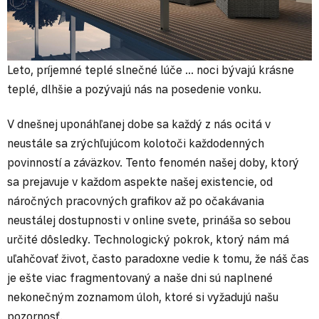
Leto, príjemné teplé slnečné lúče ... noci bývajú krásne
teplé, dlhšie a pozývajú nás na posedenie vonku.
V dnešnej uponáhľanej dobe sa každý z nás ocitá v
neustále sa zrýchľujúcom kolotoči každodenných
povinností a záväzkov. Tento fenomén našej doby, ktorý
sa prejavuje v každom aspekte našej existencie, od
náročných pracovných grafikov až po očakávania
neustálej dostupnosti v online svete, prináša so sebou
určité dôsledky. Technologický pokrok, ktorý nám má
uľahčovať život, často paradoxne vedie k tomu, že náš čas
je ešte viac fragmentovaný a naše dni sú naplnené
nekonečným zoznamom úloh, ktoré si vyžadujú našu
pozornosť.