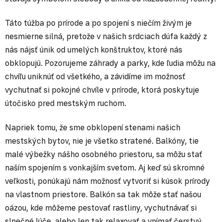
Táto túžba po prírode a po spojení s niečím živým je
nesmierne silná, pretože v našich srdciach dúfa každý z
nás nájsť únik od umelých konštruktov, ktoré nás
obklopujú. Pozorujeme záhrady a parky, kde ľudia môžu na
chvíľu uniknúť od všetkého, a závidíme im možnosť
vychutnať si pokojné chvíle v prírode, ktorá poskytuje
útočisko pred mestským ruchom.
Napriek tomu, že sme obklopení stenami našich
mestských bytov, nie je všetko stratené. Balkóny, tie
malé výbežky nášho osobného priestoru, sa môžu stať
naším spojením s vonkajším svetom. Aj keď sú skromné
veľkosti, ponúkajú nám možnosť vytvoriť si kúsok prírody
na vlastnom priestore. Balkón sa tak môže stať našou
oázou, kde môžeme pestovať rastliny, vychutnávať si
slnečné lúče, alebo len tak relaxovať a vnímať čerstvý