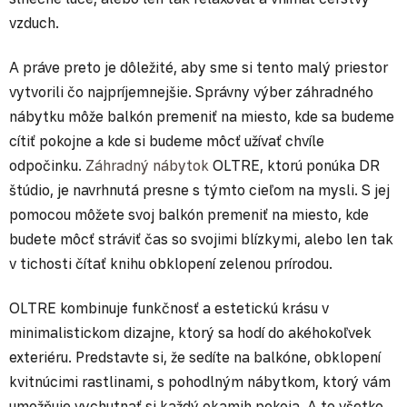
vzduch.
A práve preto je dôležité, aby sme si tento malý priestor
vytvorili čo najpríjemnejšie. Správny výber záhradného
nábytku môže balkón premeniť na miesto, kde sa budeme
cítiť pokojne a kde si budeme môcť užívať chvíle
odpočinku.
Záhradný nábytok
OLTRE, ktorú ponúka DR
štúdio, je navrhnutá presne s týmto cieľom na mysli. S jej
pomocou môžete svoj balkón premeniť na miesto, kde
budete môcť stráviť čas so svojimi blízkymi, alebo len tak
v tichosti čítať knihu obklopení zelenou prírodou.
OLTRE kombinuje funkčnosť a estetickú krásu v
minimalistickom dizajne, ktorý sa hodí do akéhokoľvek
exteriéru. Predstavte si, že sedíte na balkóne, obklopení
kvitnúcimi rastlinami, s pohodlným nábytkom, ktorý vám
umožňuje vychutnať si každý okamih pokoja. A to všetko