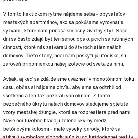
V tomto hektickom rytme nájdeme seba - obyvateľov
mestských apartmánov, ako sa pokúšame vyrovnať s
výzvami, ktoré nám prináša súčasný životný štýl. Naše
dni sa často zdajú byť len sériou opakujúcich sa rutinných
činností, ktoré nás zatvárajú do štyroch stien našich
domovov. Tieto steny, hoci nám poskytujú útočisko, sú
zároveň pripomienkou našej izolácie od sveta za nimi.
Avšak, aj keď sa zdá, že sme uväznení v monotónnom toku
času, občas si nájdeme chvíľu, aby sme sa odtrhli od
všetkého a len tak pozerali von oknom. Z tohto
bezpečného úkrytu našich domovov sledujeme spletité
vzory mestskej džungle, ktorá sa rozprestiera pred nami.
Naše oči túžobne hľadajú zelené škvrny medzi
betónovými kolosmi - malé výseky prírody, ktoré sa
stávajú symbolom slobody a úniku od každodennej reality.