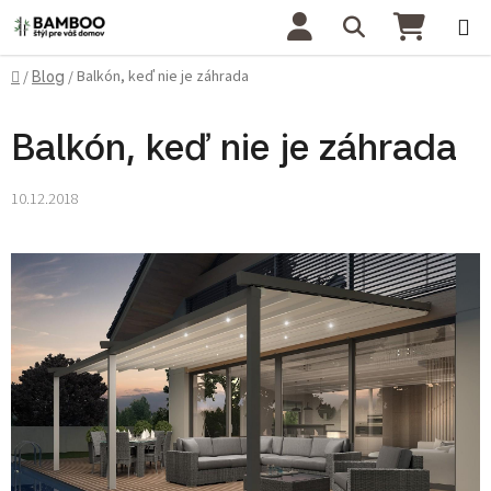
Prejsť na obsah
Hľadať
NÁKU
Domov
Balkón, keď nie je záhrada
/
Blog
/
Balkón, keď nie je záhrada
10.12.2018