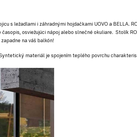
ojicu s ležadlami i záhradnými hojdačkami UOVO a BELLA. R
sopis, osviežujúci nápoj alebo slnečné okuliare. Stolík RO
e zapadne na váš balkón!
ntetický materiál je spojením teplého povrchu charakterist