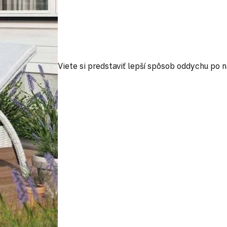
Viete si predstaviť lepší spôsob oddychu po