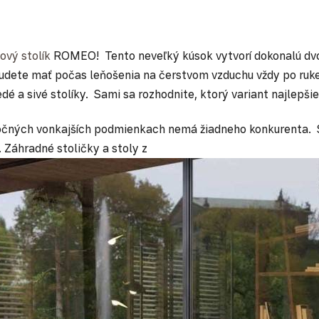
ový stolík
ROMEO! Tento neveľký kúsok vytvorí dokonalú dv
te mať počas leňošenia na čerstvom vzduchu vždy po ruke ča
é a sivé stolíky. Sami sa rozhodnite, ktorý variant najlepši
očných vonkajších podmienkach nemá žiadneho konkurenta. Sy
. Záhradné stoličky a stoly z