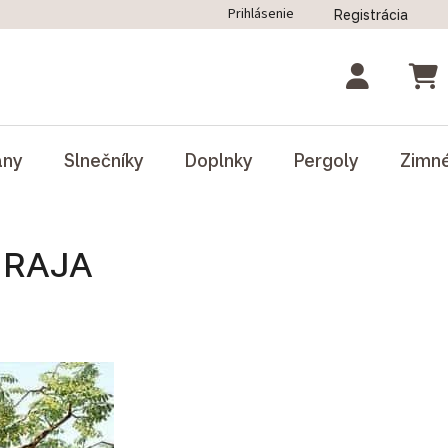
Prihlásenie
Registrácia
ný poriadok
Blog
Odstúpenie od zmluvy
NÁK
ány
Slnečníky
Doplnky
Pergoly
Zimn
 RAJA