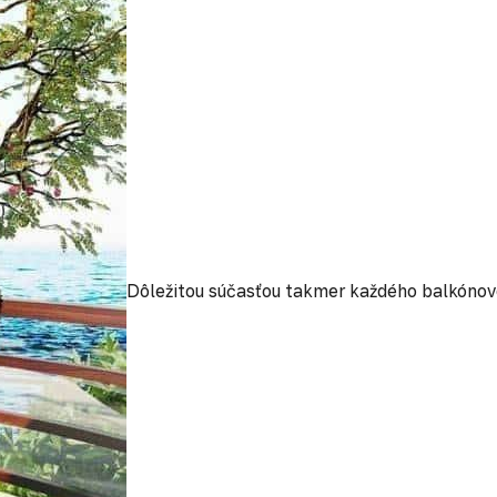
Dôležitou súčasťou takmer každého balkónové