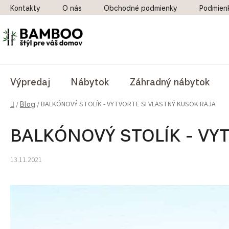
Prejsť na obsah
Kontakty
O nás
Obchodné podmienky
Podmien
Výpredaj
Nábytok
Záhradný nábytok
Domov
BALKÓNOVÝ STOLÍK - VYTVORTE SI VLASTNÝ KUSOK RAJA
/
Blog
/
BALKÓNOVÝ STOLÍK - VY
13.11.2021