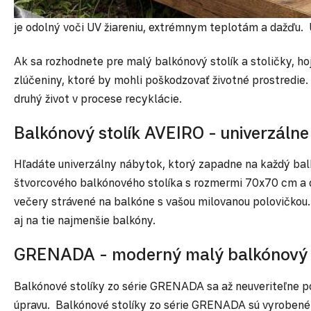
je odolný voči UV žiareniu, extrémnym teplotám a dažďu. 
Ak sa rozhodnete pre malý balkónový stolík a stoličky, hoj
zlúčeniny, ktoré by mohli poškodzovať životné prostredie.
druhý život v procese recyklácie.
Balkónový stolík AVEIRO - univerzálne 
Hľadáte univerzálny nábytok, ktorý zapadne na každý balk
štvorcového balkónového stolíka s rozmermi 70x70 cm a d
večery strávené na balkóne s vašou milovanou polovičkou
aj na tie najmenšie balkóny.
GRENADA - moderný malý balkónový s
Balkónové stolíky zo série GRENADA sa až neuveriteľne p
úpravu. Balkónové stolíky zo série GRENADA sú vyrobené z