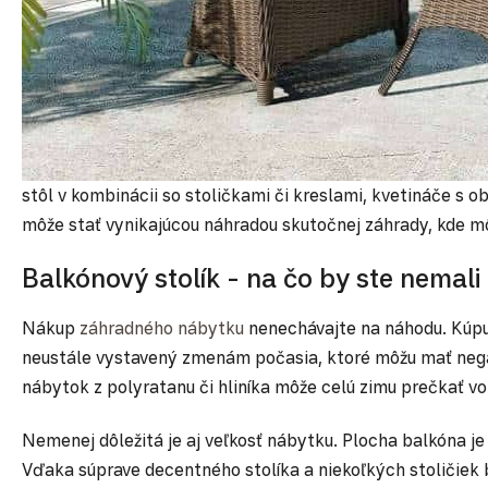
stôl v kombinácii so stoličkami či kreslami, kvetináče s 
môže stať vynikajúcou náhradou skutočnej záhrady, kde môž
Balkónový stolík - na čo by ste nemal
Nákup
záhradného nábytku
nenechávajte na náhodu. Kúpu
neustále vystavený zmenám počasia, ktoré môžu mať negatí
nábytok z polyratanu či hliníka môže celú zimu prečkať vo
Nemenej dôležitá je aj veľkosť nábytku. Plocha balkóna 
Vďaka súprave decentného stolíka a niekoľkých stoličiek 