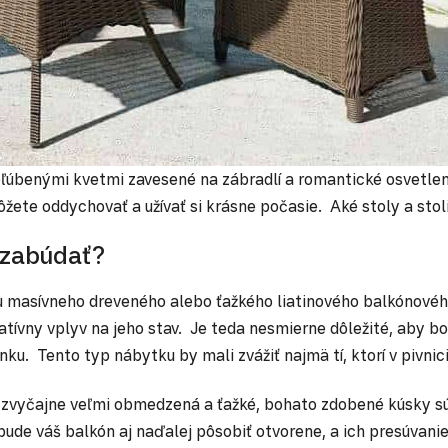
obľúbenými kvetmi zavesené na zábradlí a romantické osvetle
ete oddychovať a užívať si krásne počasie. Aké stoly a stolič
i zabúdať?
 masívneho dreveného alebo ťažkého liatinového balkónového
vny vplyv na jeho stav. Je teda nesmierne dôležité, aby bol
nku. Tento typ nábytku by mali zvážiť najmä tí, ktorí v pivn
je zvyčajne veľmi obmedzená a ťažké, bohato zdobené kúsky s
bude váš balkón aj naďalej pôsobiť otvorene, a ich presúvan