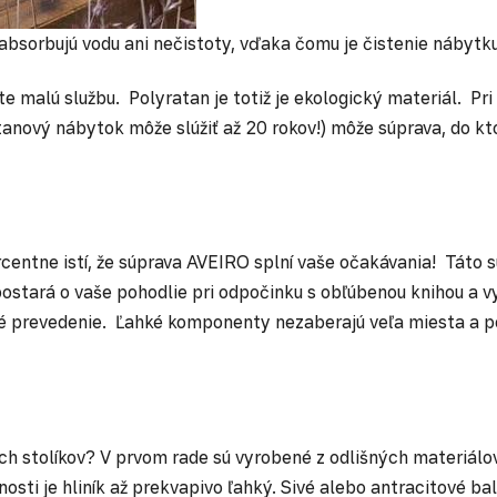
absorbujú vodu ani nečistoty, vďaka čomu je čistenie nábytk
e malú službu. Polyratan je totiž je ekologický materiál. Pri
nový nábytok môže slúžiť až 20 rokov!) môže súprava, do kto
centne istí, že súprava AVEIRO splní vaše očakávania! Táto s
ostará o vaše pohodlie pri odpočinku s obľúbenou knihou a 
né prevedenie. Ľahké komponenty nezaberajú veľa miesta a p
h stolíkov? V prvom rade sú vyrobené z odlišných materiálov
nosti je hliník až prekvapivo ľahký. Sivé alebo antracitové