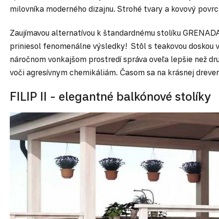
milovníka moderného dizajnu. Strohé tvary a kovový povrc
Zaujímavou alternatívou k štandardnému stolíku GRENADA 
priniesol fenomenálne výsledky! Stôl s teakovou doskou 
náročnom vonkajšom prostredí správa oveľa lepšie než dru
voči agresívnym chemikáliám. Časom sa na krásnej drevenej
FILIP II - elegantné balkónové stolíky