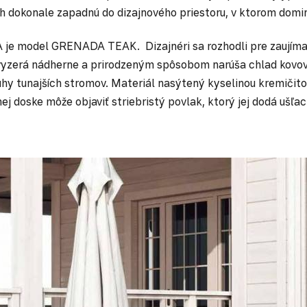
h dokonale zapadnú do dizajnového priestoru, v ktorom domin
je model GRENADA TEAK. Dizajnéri sa rozhodli pre zaujímavý
vyzerá nádherne a prirodzeným spôsobom narúša chlad kovov
hy tunajších stromov. Materiál nasýtený kyselinou kremičit
 doske môže objaviť striebristý povlak, ktorý jej dodá ušľach