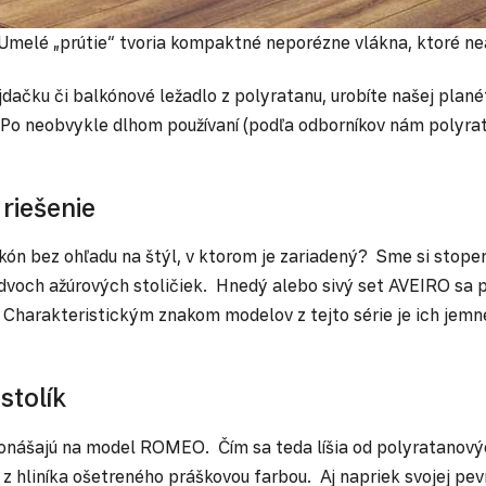
Umelé „prútie“ tvoria kompaktné neporézne vlákna, ktoré ne
dačku či balkónové ležadlo z polyratanu, urobíte našej planét
 Po neobvykle dlhom používaní (podľa odborníkov nám polyrata
riešenie
ón bez ohľadu na štýl, v ktorom je zariadený? Sme si stoper
voch ažúrových stoličiek. Hnedý alebo sivý set AVEIRO sa p
. Charakteristickým znakom modelov z tejto série je ich jem
tolík
onášajú na model ROMEO. Čím sa teda líšia od polyratanovýc
 hliníka ošetreného práškovou farbou. Aj napriek svojej pev