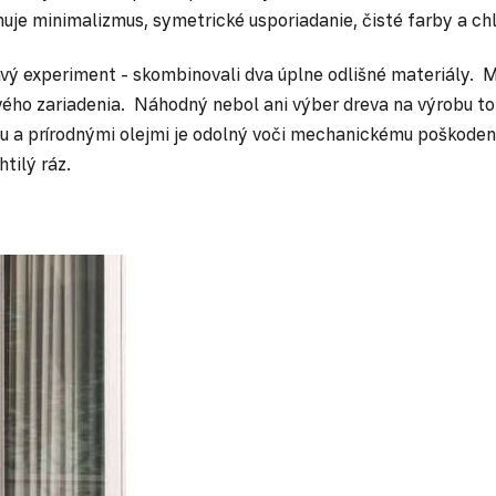
uje minimalizmus, symetrické usporiadanie, čisté farby a ch
 experiment - skombinovali dva úplne odlišné materiály. Mu
ého zariadenia. Náhodný nebol ani výber dreva na výrobu to
ou a prírodnými olejmi je odolný voči mechanickému poškoden
tilý ráz.