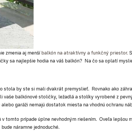
nie zmenia aj menší
balkón na atraktívny a funkčný priestor.
S
ky sa najlepšie hodia na váš balkón? Na čo sa oplatí myslieť 
 stola by ste si mali dvakrát premyslieť. Rovnako ako záhr
i vaše balkónové stoličky, ležadlá a stolíky vyrobené z pe
ici alebo garáži nemajú dostatok miesta na vhodnú ochranu ná
ú v tomto prípade úplne nevhodným riešením. Oveľa lepšou m
ie bude náramne jednoduché.