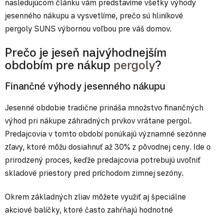
nasledujúcom článku vám predstavíme všetky výhody
jesenného nákupu a vysvetlíme, prečo sú hliníkové
pergoly SUNS výbornou voľbou pre váš domov.
Prečo je jeseň najvýhodnejším
obdobím pre nákup
pergoly
?
Finančné výhody jesenného nákupu
Jesenné obdobie tradične prináša množstvo finančných
výhod pri nákupe záhradných prvkov vrátane pergol.
Predajcovia v tomto období ponúkajú významné sezónne
zľavy, ktoré môžu dosiahnuť až 30% z pôvodnej ceny. Ide o
prirodzený proces, keďže predajcovia potrebujú uvoľniť
skladové priestory pred príchodom zimnej sezóny.
Okrem základných zliav môžete využiť aj špeciálne
akciové balíčky, ktoré často zahŕňajú hodnotné