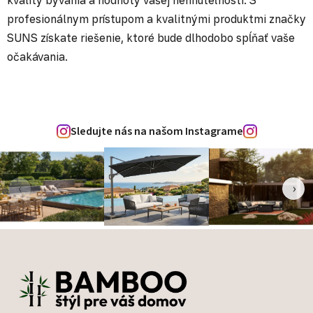
kvality bývania a hodnoty vašej nehnuteľnosti. S
profesionálnym prístupom a kvalitnými produktmi značky
SUNS získate riešenie, ktoré bude dlhodobo spĺňať vaše
očakávania.
Sledujte nás na našom Instagrame
‹
›
Zápätie