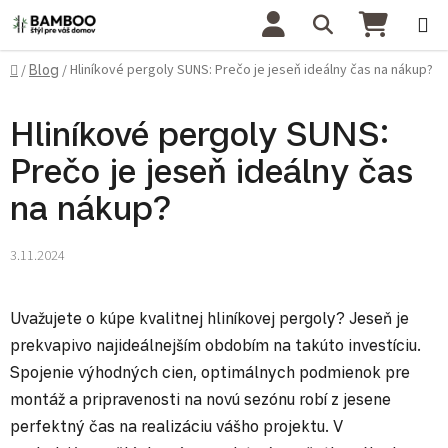
Prejsť na obsah
Hľadať
NÁKU
Domov
Hliníkové pergoly SUNS: Prečo je jeseň ideálny čas na nákup?
/
Blog
/
Hliníkové pergoly SUNS:
Prečo je jeseň ideálny čas
na nákup?
3.11.2024
Uvažujete o kúpe kvalitnej hliníkovej pergoly? Jeseň je
prekvapivo najideálnejším obdobím na takúto investíciu.
Spojenie výhodných cien, optimálnych podmienok pre
montáž a pripravenosti na novú sezónu robí z jesene
perfektný čas na realizáciu vášho projektu. V