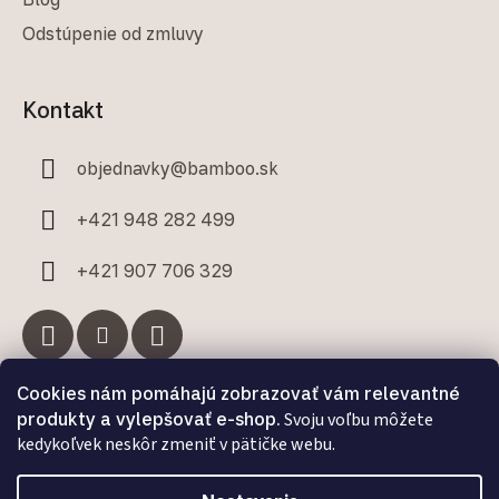
Odstúpenie od zmluvy
Kontakt
objednavky
@
bamboo.sk
+421 948 282 499
+421 907 706 329
Cookies nám pomáhajú zobrazovať vám relevantné
Facebook
produkty a vylepšovať e-shop.
Svoju voľbu môžete
kedykoľvek neskôr zmeniť v pätičke webu.