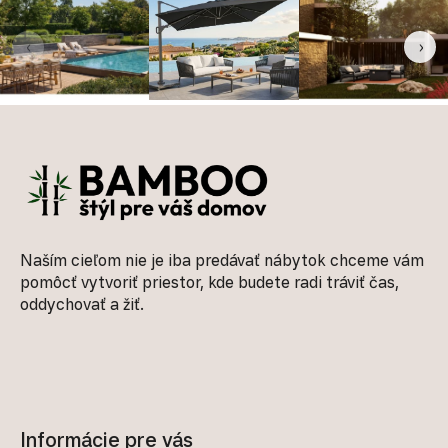
‹
›
Zápätie
Naším cieľom nie je iba predávať nábytok chceme vám
pomôcť vytvoriť priestor, kde budete radi tráviť čas,
oddychovať a žiť.
Informácie pre vás