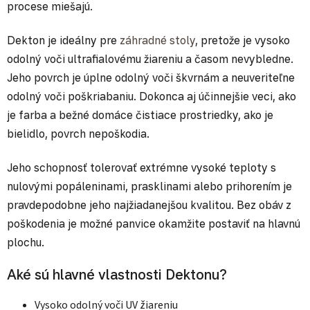
procese miešajú.
Dekton je ideálny pre
záhradné stoly
, pretože je vysoko
odolný voči ultrafialovému žiareniu a časom nevybledne.
Jeho povrch je úplne odolný voči škvrnám a neuveriteľne
odolný voči poškriabaniu. Dokonca aj účinnejšie veci, ako
je farba a bežné domáce čistiace prostriedky, ako je
bielidlo, povrch nepoškodia.
Jeho schopnosť tolerovať extrémne vysoké teploty s
nulovými popáleninami, prasklinami alebo prihorením je
pravdepodobne jeho najžiadanejšou kvalitou. Bez obáv z
poškodenia je možné panvice okamžite postaviť na hlavnú
plochu.
Aké sú hlavné vlastnosti Dektonu?
Vysoko odolný voči UV žiareniu