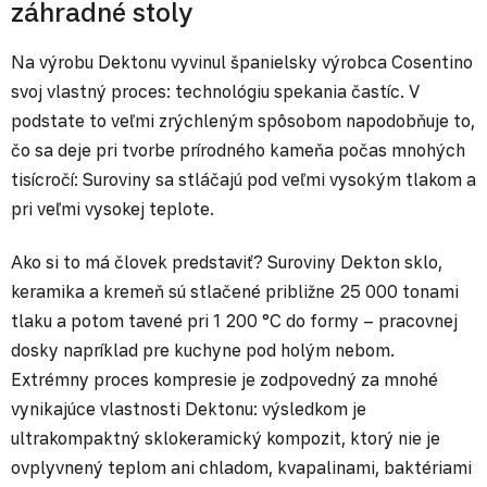
záhradné stoly
Na výrobu Dektonu vyvinul španielsky výrobca Cosentino
svoj vlastný proces: technológiu spekania častíc. V
podstate to veľmi zrýchleným spôsobom napodobňuje to,
čo sa deje pri tvorbe prírodného kameňa počas mnohých
tisícročí: Suroviny sa stláčajú pod veľmi vysokým tlakom a
pri veľmi vysokej teplote.
Ako si to má človek predstaviť? Suroviny Dekton sklo,
keramika a kremeň sú stlačené približne 25 000 tonami
tlaku a potom tavené pri 1 200 °C do formy – pracovnej
dosky napríklad pre kuchyne pod holým nebom.
Extrémny proces kompresie je zodpovedný za mnohé
vynikajúce vlastnosti Dektonu: výsledkom je
ultrakompaktný sklokeramický kompozit, ktorý nie je
ovplyvnený teplom ani chladom, kvapalinami, baktériami