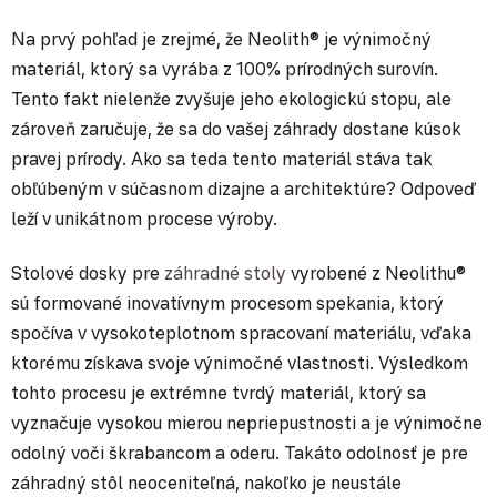
Na prvý pohľad je zrejmé, že Neolith® je výnimočný
materiál, ktorý sa vyrába z 100% prírodných surovín.
Tento fakt nielenže zvyšuje jeho ekologickú stopu, ale
zároveň zaručuje, že sa do vašej záhrady dostane kúsok
pravej prírody. Ako sa teda tento materiál stáva tak
obľúbeným v súčasnom dizajne a architektúre? Odpoveď
leží v unikátnom procese výroby.
Stolové dosky pre
záhradné stoly
vyrobené z Neolithu®
sú formované inovatívnym procesom spekania, ktorý
spočíva v vysokoteplotnom spracovaní materiálu, vďaka
ktorému získava svoje výnimočné vlastnosti. Výsledkom
tohto procesu je extrémne tvrdý materiál, ktorý sa
vyznačuje vysokou mierou nepriepustnosti a je výnimočne
odolný voči škrabancom a oderu. Takáto odolnosť je pre
záhradný stôl neoceniteľná, nakoľko je neustále