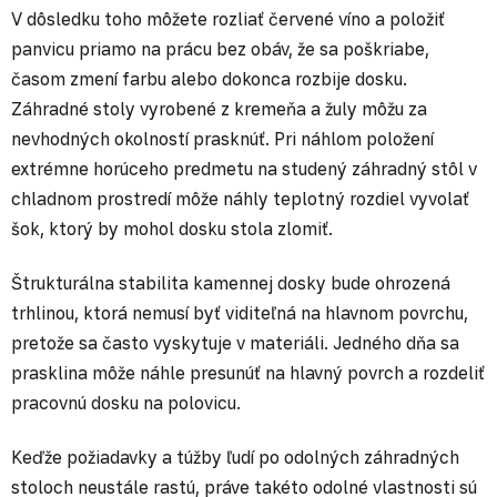
V dôsledku toho môžete rozliať červené víno a položiť
panvicu priamo na prácu bez obáv, že sa poškriabe,
časom zmení farbu alebo dokonca rozbije dosku.
Záhradné stoly vyrobené z kremeňa a žuly môžu za
nevhodných okolností prasknúť. Pri náhlom položení
extrémne horúceho predmetu na studený záhradný stôl v
chladnom prostredí môže náhly teplotný rozdiel vyvolať
šok, ktorý by mohol dosku stola zlomiť.
Štrukturálna stabilita kamennej dosky bude ohrozená
trhlinou, ktorá nemusí byť viditeľná na hlavnom povrchu,
pretože sa často vyskytuje v materiáli. Jedného dňa sa
prasklina môže náhle presunúť na hlavný povrch a rozdeliť
pracovnú dosku na polovicu.
Keďže požiadavky a túžby ľudí po odolných záhradných
stoloch neustále rastú, práve takéto odolné vlastnosti sú