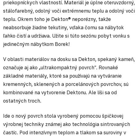
priekopníckych vlastností. Materiál je úplne oteruvzdorný,
stálofarebný, odolný voči extrémnemu teplu a odolný voči
teplu. Okrem toho je Dekton® neporézny, takže
neabsorbuje žiadne tekutiny, vďaka čomu sa nábytok
ľahko čistí a udržiava. Užite si túto sezónu pobyt vonku s
jedinečným nábytkom Borek!
V oblasti materiálov na dosku sa Dekton, spekaný kameň,
označuje aj ako „ultrakompaktný povrch“. Rovnaké
základné materiály, ktoré sa používajú na vytváranie
kremenných, sklenených a porcelánových povrchov, sú
kombinované na vytvorenie Dektonu. Ale líši sa od
ostatných troch.
Ide o nový povrch stola vyrobený pomocou špičkovej
výrobnej techniky známej ako technológia sintrovaných
častíc. Pod intenzívnym teplom a tlakom sa suroviny v