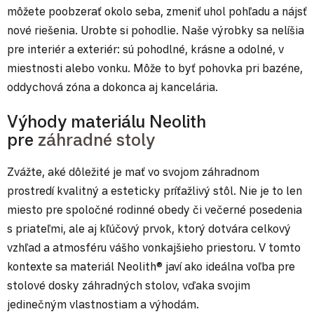
môžete poobzerať okolo seba, zmeniť uhol pohľadu a nájsť
nové riešenia. Urobte si pohodlie. Naše výrobky sa nelíšia
pre interiér a exteriér: sú pohodlné, krásne a odolné, v
miestnosti alebo vonku. Môže to byť pohovka pri bazéne,
oddychová zóna a dokonca aj kancelária.
Výhody materiálu Neolith
pre
záhradné stoly
Zvážte, aké dôležité je mať vo svojom záhradnom
prostredí kvalitný a esteticky príťažlivý stôl. Nie je to len
miesto pre spoločné rodinné obedy či večerné posedenia
s priateľmi, ale aj kľúčový prvok, ktorý dotvára celkový
vzhľad a atmosféru vášho vonkajšieho priestoru. V tomto
kontexte sa materiál Neolith® javí ako ideálna voľba pre
stolové dosky záhradných stolov, vďaka svojim
jedinečným vlastnostiam a výhodám.