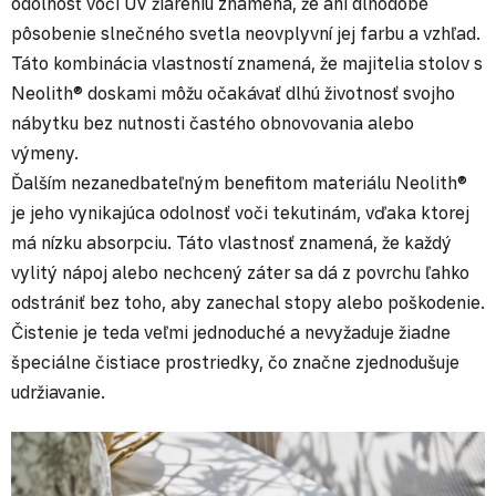
odolnosť voči UV žiareniu znamená, že ani dlhodobé
pôsobenie slnečného svetla neovplyvní jej farbu a vzhľad.
Táto kombinácia vlastností znamená, že majitelia stolov s
Neolith® doskami môžu očakávať dlhú životnosť svojho
nábytku bez nutnosti častého obnovovania alebo
výmeny.
Ďalším nezanedbateľným benefitom materiálu Neolith®
je jeho vynikajúca odolnosť voči tekutinám, vďaka ktorej
má nízku absorpciu. Táto vlastnosť znamená, že každý
vylitý nápoj alebo nechcený záter sa dá z povrchu ľahko
odstrániť bez toho, aby zanechal stopy alebo poškodenie.
Čistenie je teda veľmi jednoduché a nevyžaduje žiadne
špeciálne čistiace prostriedky, čo značne zjednodušuje
udržiavanie.