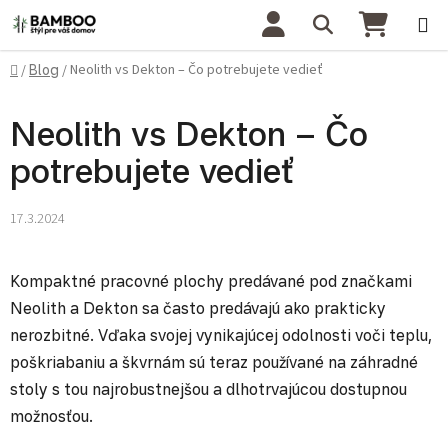
Prejsť na obsah
Hľadať
NÁKU
Domov
Neolith vs Dekton – Čo potrebujete vedieť
/
Blog
/
Neolith vs Dekton – Čo
potrebujete vedieť
17.3.2024
Kompaktné pracovné plochy predávané pod značkami
Neolith a Dekton sa často predávajú ako prakticky
nerozbitné. Vďaka svojej vynikajúcej odolnosti voči teplu,
poškriabaniu a škvrnám sú teraz používané na záhradné
stoly s tou najrobustnejšou a dlhotrvajúcou dostupnou
možnosťou.