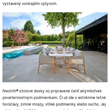
vystavený vonkajším vplyvom.
Neolith® stolové dosky sú pripravené čeliť akýmkoľvek
poveternostným podmienkam. Či už ide o extrémne letné
horúčavy, zimné mrazy, vlhké podmienky alebo sucho. Jej